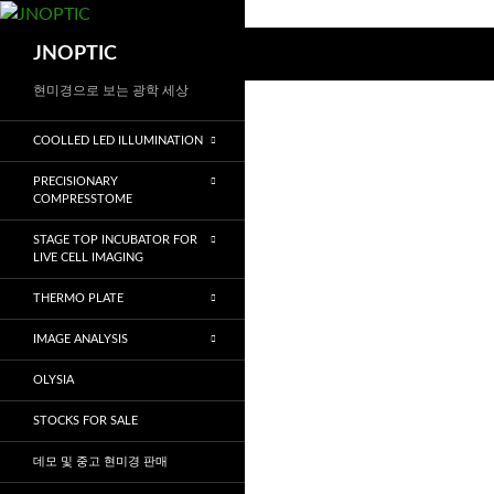
컨
텐
검
JNOPTIC
츠
색
로
현미경으로 보는 광학 세상
건
COOLLED LED ILLUMINATION
너
뛰
PRECISIONARY
기
COMPRESSTOME
STAGE TOP INCUBATOR FOR
LIVE CELL IMAGING
THERMO PLATE
IMAGE ANALYSIS
OLYSIA
STOCKS FOR SALE
데모 및 중고 현미경 판매