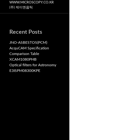
WWW.MICROSCOPY.CO.KR
(주) 제이엔옵틱
Recent Posts
JNO-ASBESTOS(PCM)
AcquCAM Specification
Comparison Table
XCAM1080PHB
Optical filters for Astronomy
E3ISPM08300KPE