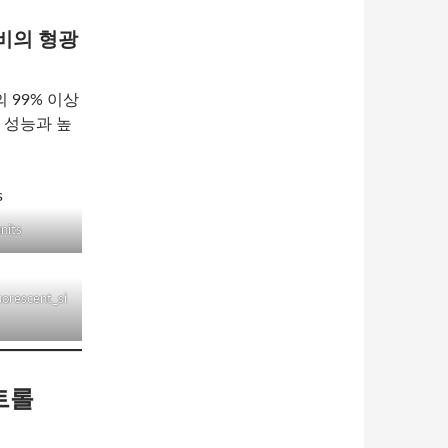
비의 형광
 99% 이상
 성능과 높
nits
uorescent_si
트롤