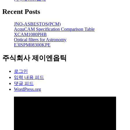
Recent Posts
JNO-ASBESTOS(PCM)
AcquCAM Specification Comparison Table
XCAM1080PHB
Optical filters for Astronomy
E3ISPM08300KPE
주식회사 제이엔옵틱
로그인
입력 내용 피드
댓글 피드
WordPress.org