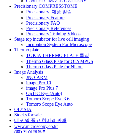
CoolLED_IMAGE GALLERY
션
Precisionary COMPRESSTOME
Precisionary_제품 일람
Precisionary Feature
Precisionary FAQ
Precisionary References
Precisionary Training Videos
Stage top incubator for live cell imaging
Incubation System For Microscope
Thermo plate
TOKIA THERMO PLATE 특징
Thermo Glass Plate for OLYMPUS
Thermo Glass Plate for Nikon
Image Analysis
JNO-ARM
image Pro 10
image Pro Plus 7
OpTIC Eye (Auto)
Tomoro Scope Eye 3.6
Tomoro Scope Eye Auto
OLYSIA
Stocks for sale
데모 및 중고 현미경 판매
www.microscopy.co.kr
(주) 제이엔옵틱