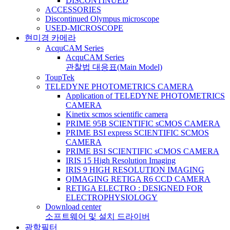
DISCONTINUED
ACCESSORIES
Discontinued Olympus microscope
USED-MICROSCOPE
현미경 카메라
AcquCAM Series
AcquCAM Series
관찰법 대응표(Main Model)
ToupTek
TELEDYNE PHOTOMETRICS CAMERA
Application of TELEDYNE PHOTOMETRICS
CAMERA
Kinetix scmos scientific camera
PRIME 95B SCIENTIFIC sCMOS CAMERA
PRIME BSI express SCIENTIFIC SCMOS
CAMERA
PRIME BSI SCIENTIFIC sCMOS CAMERA
IRIS 15 High Resolution Imaging
IRIS 9 HIGH RESOLUTION IMAGING
QIMAGING RETIGA R6 CCD CAMERA
RETIGA ELECTRO : DESIGNED FOR
ELECTROPHYSIOLOGY
Download center
소프트웨어 및 설치 드라이버
광학필터