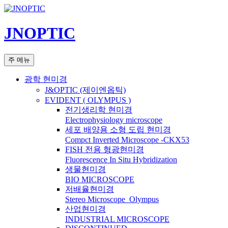
컨
텐
JNOPTIC
츠
로
건
검
주 메뉴
너
색
뛰
광학 현미경
기
J&OPTIC (제이엔옵틱)
EVIDENT ( OLYMPUS )
전기생리학 현미경
Electrophysiology microscope
세포 배양용 소형 도립 현미경
Compct Inverted Microscope -CKX53
FISH 전용 형광현미경
Fluorescence In Situ Hybridization
생물현미경
BIO MICROSCOPE
저배율현미경
Stereo Microscope_Olympus
산업현미경
INDUSTRIAL MICROSCOPE