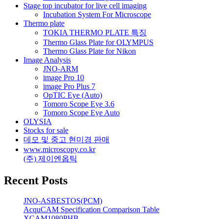
Stage top incubator for live cell imaging
Incubation System For Microscope
Thermo plate
TOKIA THERMO PLATE 특징
Thermo Glass Plate for OLYMPUS
Thermo Glass Plate for Nikon
Image Analysis
JNO-ARM
image Pro 10
image Pro Plus 7
OpTIC Eye (Auto)
Tomoro Scope Eye 3.6
Tomoro Scope Eye Auto
OLYSIA
Stocks for sale
데모 및 중고 현미경 판매
www.microscopy.co.kr
(주) 제이엔옵틱
Recent Posts
JNO-ASBESTOS(PCM)
AcquCAM Specification Comparison Table
XCAM1080PHB