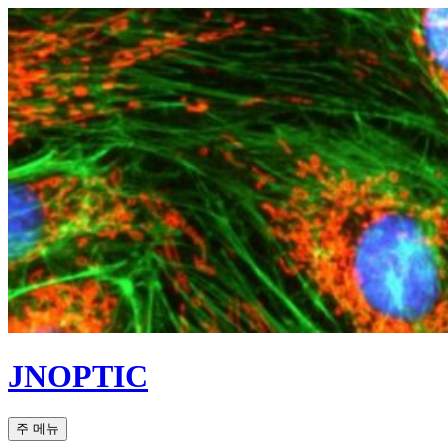
컨
텐
츠
로
건
너
뛰
기
JNOPTIC
검
주 메뉴
색