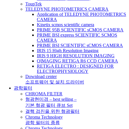
ToupTek
TELEDYNE PHOTOMETRICS CAMERA
Application of TELEDYNE PHOTOMETRICS
CAMERA
Kinetix scmos scientific camera
PRIME 95B SCIENTIFIC sCMOS CAMERA
PRIME BSI express SCIENTIFIC SCMOS
CAMERA
PRIME BSI SCIENTIFIC sCMOS CAMERA
IRIS 15 High Resolution Imaging
IRIS 9 HIGH RESOLUTION IMAGING
QIMAGING RETIGA R6 CCD CAMERA
RETIGA ELECTRO : DESIGNED FOR
ELECTROPHYSIOLOGY
Download center
소프트웨어 및 설치 드라이버
광학필터
CHROMA FILTER
형광현미경 – best selling –
기본 형광 필터 큐브 Set
결핵 검진을 위한 형광필터
Chroma Technology
광학 필터의 종류
Chroma Technology