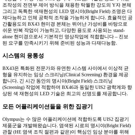
조작성의 전면부 제어 방식을 채용한 탁월한 강도의 Y자 본체
그리고 독특한 색재현성의 LED 명시야(Bright Field) 조명은 다
재다능하고 인체 공학적 조작을 가능하게 합니다. 효율적인 공
간활용도의 BX43 현미경 본체는 뛰어난 가성비를 바탕으로
쉬운 반복 작업이 가능하고, 다양한 용도로 사용되는 stand-
alone 현미경으로서 기본적인 영상작업에 적합합니다 – 진보
된 요구를 만족시키기 위해 준비된 성능과 다재다능함.
시스템의 융통성
BX43은 특화된 전문가와 유연한 시스템 사이에서 이상적 균
형을 유지하는 임상 스크리닝(Clinical Screening) 환경을 제공
합니다. 긴 시간 동안의 명시야(Bright Field) 스크리닝
(Screening) 작업에 적합하며 BX46과 동일한 UIS2 광학계와 향
상된 색 재현성의 LED 기술은 최고의 선명도를 제공합니다.
모든 어플리케이션들을 위한 집광기
Olympus는 수 많은 어플리케이션에 적합하도록 UIS2 집광기
제품군을 개발해왔습니다. 염색된 시료의 명시야(Bright Field)
관찰 (HE 염색 조직 절편과 같은)이 핵심인 임상 분야를 위해