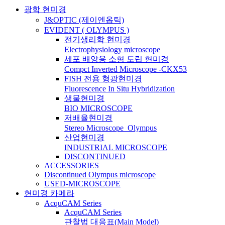
광학 현미경
J&OPTIC (제이엔옵틱)
EVIDENT ( OLYMPUS )
전기생리학 현미경
Electrophysiology microscope
세포 배양용 소형 도립 현미경
Compct Inverted Microscope -CKX53
FISH 전용 형광현미경
Fluorescence In Situ Hybridization
생물현미경
BIO MICROSCOPE
저배율현미경
Stereo Microscope_Olympus
산업현미경
INDUSTRIAL MICROSCOPE
DISCONTINUED
ACCESSORIES
Discontinued Olympus microscope
USED-MICROSCOPE
현미경 카메라
AcquCAM Series
AcquCAM Series
관찰법 대응표(Main Model)