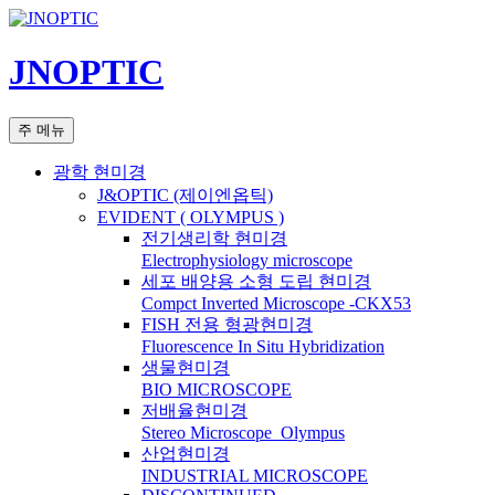
컨
텐
JNOPTIC
츠
로
건
검
주 메뉴
너
색
뛰
광학 현미경
기
J&OPTIC (제이엔옵틱)
EVIDENT ( OLYMPUS )
전기생리학 현미경
Electrophysiology microscope
세포 배양용 소형 도립 현미경
Compct Inverted Microscope -CKX53
FISH 전용 형광현미경
Fluorescence In Situ Hybridization
생물현미경
BIO MICROSCOPE
저배율현미경
Stereo Microscope_Olympus
산업현미경
INDUSTRIAL MICROSCOPE