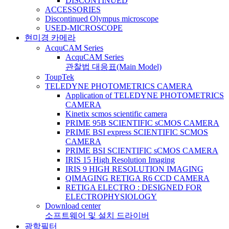
DISCONTINUED
ACCESSORIES
Discontinued Olympus microscope
USED-MICROSCOPE
현미경 카메라
AcquCAM Series
AcquCAM Series
관찰법 대응표(Main Model)
ToupTek
TELEDYNE PHOTOMETRICS CAMERA
Application of TELEDYNE PHOTOMETRICS
CAMERA
Kinetix scmos scientific camera
PRIME 95B SCIENTIFIC sCMOS CAMERA
PRIME BSI express SCIENTIFIC SCMOS
CAMERA
PRIME BSI SCIENTIFIC sCMOS CAMERA
IRIS 15 High Resolution Imaging
IRIS 9 HIGH RESOLUTION IMAGING
QIMAGING RETIGA R6 CCD CAMERA
RETIGA ELECTRO : DESIGNED FOR
ELECTROPHYSIOLOGY
Download center
소프트웨어 및 설치 드라이버
광학필터