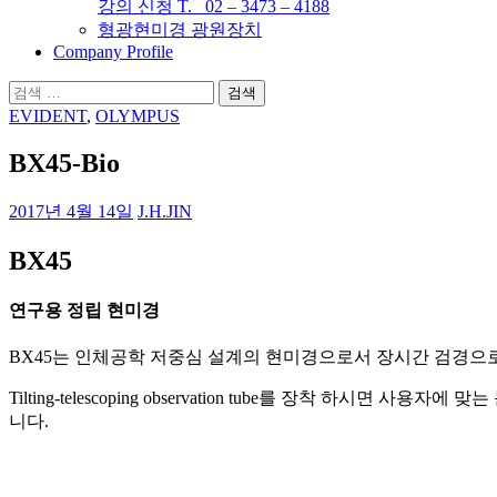
강의 신청 T. 02 – 3473 – 4188
형광현미경 광원장치
Company Profile
검
색:
EVIDENT
,
OLYMPUS
BX45-Bio
2017년 4월 14일
J.H.JIN
BX45
연구용 정립 현미경
BX45는 인체공학 저중심 설계의 현미경으로서 장시간 검경으
Tilting-telescoping observation tube를 장
니다.