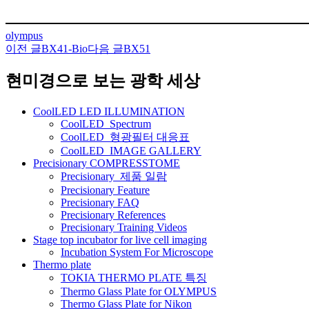
olympus
이전 글
BX41-Bio
다음 글
BX51
글
네
현미경으로 보는 광학 세상
비
CoolLED LED ILLUMINATION
게
CoolLED_Spectrum
CoolLED_형광필터 대응표
이
CoolLED_IMAGE GALLERY
션
Precisionary COMPRESSTOME
Precisionary_제품 일람
Precisionary Feature
Precisionary FAQ
Precisionary References
Precisionary Training Videos
Stage top incubator for live cell imaging
Incubation System For Microscope
Thermo plate
TOKIA THERMO PLATE 특징
Thermo Glass Plate for OLYMPUS
Thermo Glass Plate for Nikon