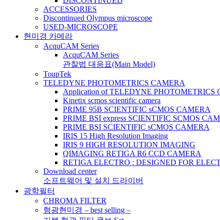
DISCONTINUED
ACCESSORIES
Discontinued Olympus microscope
USED-MICROSCOPE
현미경 카메라
AcquCAM Series
AcquCAM Series
관찰법 대응표(Main Model)
ToupTek
TELEDYNE PHOTOMETRICS CAMERA
Application of TELEDYNE PHOTOMETRIC
Kinetix scmos scientific camera
PRIME 95B SCIENTIFIC sCMOS CAMERA
PRIME BSI express SCIENTIFIC SCMOS CA
PRIME BSI SCIENTIFIC sCMOS CAMERA
IRIS 15 High Resolution Imaging
IRIS 9 HIGH RESOLUTION IMAGING
QIMAGING RETIGA R6 CCD CAMERA
RETIGA ELECTRO : DESIGNED FOR ELE
Download center
소프트웨어 및 설치 드라이버
광학필터
CHROMA FILTER
형광현미경 – best selling –