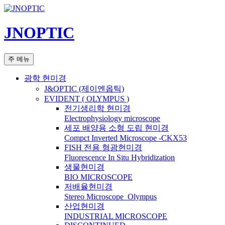
컨
텐
JNOPTIC
츠
로
건
검
주 메뉴
너
색
뛰
광학 현미경
기
J&OPTIC (제이엔옵틱)
EVIDENT ( OLYMPUS )
전기생리학 현미경
Electrophysiology microscope
세포 배양용 소형 도립 현미경
Compct Inverted Microscope -CKX53
FISH 전용 형광현미경
Fluorescence In Situ Hybridization
생물현미경
BIO MICROSCOPE
저배율현미경
Stereo Microscope_Olympus
산업현미경
INDUSTRIAL MICROSCOPE