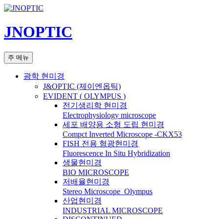
컨
텐
JNOPTIC
츠
로
건
검
주 메뉴
너
색
뛰
광학 현미경
기
J&OPTIC (제이엔옵틱)
EVIDENT ( OLYMPUS )
전기생리학 현미경
Electrophysiology microscope
세포 배양용 소형 도립 현미경
Compct Inverted Microscope -CKX53
FISH 전용 형광현미경
Fluorescence In Situ Hybridization
생물현미경
BIO MICROSCOPE
저배율현미경
Stereo Microscope_Olympus
산업현미경
INDUSTRIAL MICROSCOPE