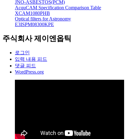
JNO-ASBESTOS(PCM)
AcquCAM Specification Comparison Table
XCAM1080PHB
Optical filters for Astronomy
E3ISPM08300KPE
주식회사 제이엔옵틱
로그인
입력 내용 피드
댓글 피드
WordPress.org