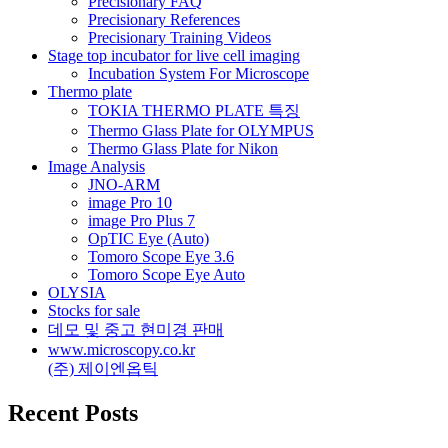
Precisionary FAQ
Precisionary References
Precisionary Training Videos
Stage top incubator for live cell imaging
Incubation System For Microscope
Thermo plate
TOKIA THERMO PLATE 특징
Thermo Glass Plate for OLYMPUS
Thermo Glass Plate for Nikon
Image Analysis
JNO-ARM
image Pro 10
image Pro Plus 7
OpTIC Eye (Auto)
Tomoro Scope Eye 3.6
Tomoro Scope Eye Auto
OLYSIA
Stocks for sale
데모 및 중고 현미경 판매
www.microscopy.co.kr
(주) 제이엔옵틱
Recent Posts