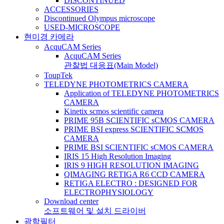
DISCONTINUED
ACCESSORIES
Discontinued Olympus microscope
USED-MICROSCOPE
현미경 카메라
AcquCAM Series
AcquCAM Series
관찰법 대응표(Main Model)
ToupTek
TELEDYNE PHOTOMETRICS CAMERA
Application of TELEDYNE PHOTOMETRICS
CAMERA
Kinetix scmos scientific camera
PRIME 95B SCIENTIFIC sCMOS CAMERA
PRIME BSI express SCIENTIFIC SCMOS
CAMERA
PRIME BSI SCIENTIFIC sCMOS CAMERA
IRIS 15 High Resolution Imaging
IRIS 9 HIGH RESOLUTION IMAGING
QIMAGING RETIGA R6 CCD CAMERA
RETIGA ELECTRO : DESIGNED FOR
ELECTROPHYSIOLOGY
Download center
소프트웨어 및 설치 드라이버
광학필터