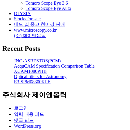
Tomoro Scope Eye 3.6
Tomoro Scope Eye Auto
OLYSIA
Stocks for sale
데모 및 중고 현미경 판매
www.microscopy.co.kr
(주) 제이엔옵틱
Recent Posts
JNO-ASBESTOS(PCM)
AcquCAM Specification Comparison Table
XCAM1080PHB
Optical filters for Astronomy
E3ISPM08300KPE
주식회사 제이엔옵틱
로그인
입력 내용 피드
댓글 피드
WordPress.org