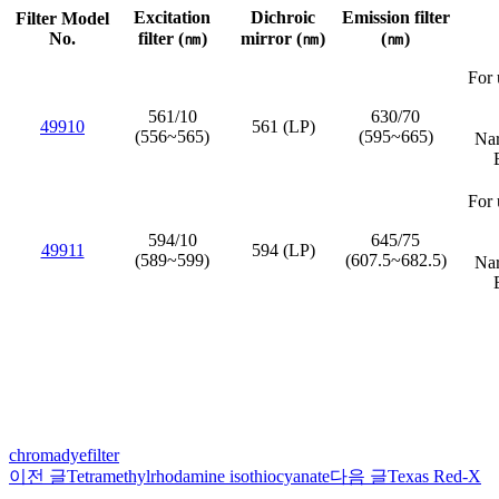
Excitation
Dichroic
Emission filter
Filter Model
No.
filter (㎚)
mirror (㎚)
(㎚)
For 
561/10
630/70
49910
561 (LP)
(556~565)
(595~665)
Nar
For 
594/10
645/75
49911
594 (LP)
(589~599)
(607.5~682.5)
Nar
chroma
dye
filter
이전 글
Tetramethylrhodamine isothiocyanate
다음 글
Texas Red-X
글