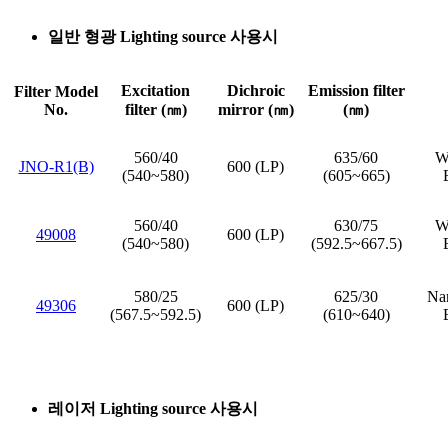
일반 형광 Lighting source 사용시
Excitation
Dichroic
Emission filter
Filter Model
No.
filter (㎚)
mirror (㎚)
(㎚)
560/40
635/60
Wi
JNO-R1(B)
600 (LP)
(540~580)
(605~665)
560/40
630/75
Wi
49008
600 (LP)
(540~580)
(592.5~667.5)
580/25
625/30
Nar
49306
600 (LP)
(567.5~592.5)
(610~640)
레이저 Lighting source 사용시