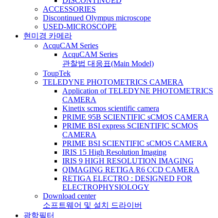
DISCONTINUED
ACCESSORIES
Discontinued Olympus microscope
USED-MICROSCOPE
현미경 카메라
AcquCAM Series
AcquCAM Series
관찰법 대응표(Main Model)
ToupTek
TELEDYNE PHOTOMETRICS CAMERA
Application of TELEDYNE PHOTOMETRICS
CAMERA
Kinetix scmos scientific camera
PRIME 95B SCIENTIFIC sCMOS CAMERA
PRIME BSI express SCIENTIFIC SCMOS
CAMERA
PRIME BSI SCIENTIFIC sCMOS CAMERA
IRIS 15 High Resolution Imaging
IRIS 9 HIGH RESOLUTION IMAGING
QIMAGING RETIGA R6 CCD CAMERA
RETIGA ELECTRO : DESIGNED FOR
ELECTROPHYSIOLOGY
Download center
소프트웨어 및 설치 드라이버
광학필터