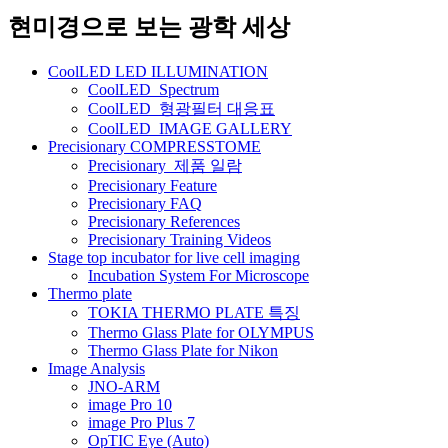
네
현미경으로 보는 광학 세상
비
CoolLED LED ILLUMINATION
게
CoolLED_Spectrum
CoolLED_형광필터 대응표
이
CoolLED_IMAGE GALLERY
션
Precisionary COMPRESSTOME
Precisionary_제품 일람
Precisionary Feature
Precisionary FAQ
Precisionary References
Precisionary Training Videos
Stage top incubator for live cell imaging
Incubation System For Microscope
Thermo plate
TOKIA THERMO PLATE 특징
Thermo Glass Plate for OLYMPUS
Thermo Glass Plate for Nikon
Image Analysis
JNO-ARM
image Pro 10
image Pro Plus 7
OpTIC Eye (Auto)