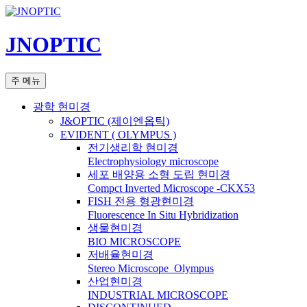
컨
텐
JNOPTIC
츠
로
건
검
주 메뉴
너
색
뛰
광학 현미경
기
J&OPTIC (제이엔옵틱)
EVIDENT ( OLYMPUS )
전기생리학 현미경
Electrophysiology microscope
세포 배양용 소형 도립 현미경
Compct Inverted Microscope -CKX53
FISH 전용 형광현미경
Fluorescence In Situ Hybridization
생물현미경
BIO MICROSCOPE
저배율현미경
Stereo Microscope_Olympus
산업현미경
INDUSTRIAL MICROSCOPE