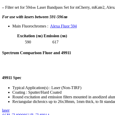
–
Filter set for 594㎚ Laser Bandpass Set for mCherry, mKate2, Ale
For use with lasers between 591-596㎚
Main Fluorochromes :
Alexa Fluor 594
Excitation (㎚)
Emission (㎚)
590
617
Spectrum Comparison Fluor and 49911
49911 Spec
Typical Application(s) : Laser (Non-TIRF)
Coating : Sputter/Hard Coated
Round excitation and emission filters mounted in anodized al
Rectangular dichroics up to 26x38mm, 1mm thick, to fit standa
laser