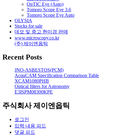
OpTIC Eye (Auto)
Tomoro Scope Eye 3.6
Tomoro Scope Eye Auto
OLYSIA
Stocks for sale
데모 및 중고 현미경 판매
www.microscopy.co.kr
(주) 제이엔옵틱
Recent Posts
JNO-ASBESTOS(PCM)
AcquCAM Specification Comparison Table
XCAM1080PHB
Optical filters for Astronomy
E3ISPM08300KPE
주식회사 제이엔옵틱
로그인
입력 내용 피드
댓글 피드