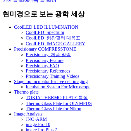
이전 글
49908
다음 글
49914
글
네
현미경으로 보는 광학 세상
비
CoolLED LED ILLUMINATION
게
CoolLED_Spectrum
CoolLED_형광필터 대응표
이
CoolLED_IMAGE GALLERY
션
Precisionary COMPRESSTOME
Precisionary_제품 일람
Precisionary Feature
Precisionary FAQ
Precisionary References
Precisionary Training Videos
Stage top incubator for live cell imaging
Incubation System For Microscope
Thermo plate
TOKIA THERMO PLATE 특징
Thermo Glass Plate for OLYMPUS
Thermo Glass Plate for Nikon
Image Analysis
JNO-ARM
image Pro 10
image Pro Plus 7