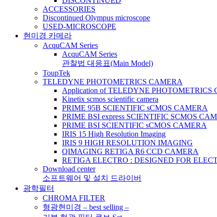
DISCONTINUED
ACCESSORIES
Discontinued Olympus microscope
USED-MICROSCOPE
현미경 카메라
AcquCAM Series
AcquCAM Series
관찰법 대응표(Main Model)
ToupTek
TELEDYNE PHOTOMETRICS CAMERA
Application of TELEDYNE PHOTOMETRIC
Kinetix scmos scientific camera
PRIME 95B SCIENTIFIC sCMOS CAMERA
PRIME BSI express SCIENTIFIC SCMOS CA
PRIME BSI SCIENTIFIC sCMOS CAMERA
IRIS 15 High Resolution Imaging
IRIS 9 HIGH RESOLUTION IMAGING
QIMAGING RETIGA R6 CCD CAMERA
RETIGA ELECTRO : DESIGNED FOR ELE
Download center
소프트웨어 및 설치 드라이버
광학필터
CHROMA FILTER
형광현미경 – best selling –