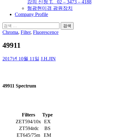
강의 신청 T. 02 – 3473 – 4188
형광현미경 광원장치
Company Profile
검
색:
Chroma
,
Filter
,
Fluorescence
49911
2017년 10월 11일
J.H.JIN
49911 Spectrum
Filters
Type
ZET594/10x
EX
ZT594rdc
BS
ET645/75m
EM