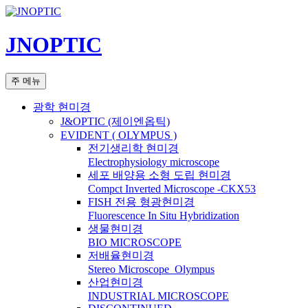
컨
텐
JNOPTIC
츠
로
건
검
주 메뉴
너
색
뛰
광학 현미경
기
J&OPTIC (제이엔옵틱)
EVIDENT ( OLYMPUS )
전기생리학 현미경
Electrophysiology microscope
세포 배양용 소형 도립 현미경
Compct Inverted Microscope -CKX53
FISH 전용 형광현미경
Fluorescence In Situ Hybridization
생물현미경
BIO MICROSCOPE
저배율현미경
Stereo Microscope_Olympus
산업현미경
INDUSTRIAL MICROSCOPE