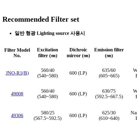
Recommended Filter set
일반 형광 Lighting source 사용시
Excitation
Dichroic
Emission filter
Filter Model
No.
filter (㎚)
mirror (㎚)
(㎚)
560/40
635/60
Wi
JNO-R1(B)
600 (LP)
(540~580)
(605~665)
560/40
630/75
Wi
49008
600 (LP)
(540~580)
(592.5~667.5)
580/25
625/30
Nar
49306
600 (LP)
(567.5~592.5)
(610~640)