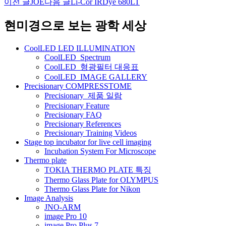
이전 글
JOE
다음 글
Li-Cor IRDye 680LT
글
네
현미경으로 보는 광학 세상
비
CoolLED LED ILLUMINATION
게
CoolLED_Spectrum
CoolLED_형광필터 대응표
이
CoolLED_IMAGE GALLERY
션
Precisionary COMPRESSTOME
Precisionary_제품 일람
Precisionary Feature
Precisionary FAQ
Precisionary References
Precisionary Training Videos
Stage top incubator for live cell imaging
Incubation System For Microscope
Thermo plate
TOKIA THERMO PLATE 특징
Thermo Glass Plate for OLYMPUS
Thermo Glass Plate for Nikon
Image Analysis
JNO-ARM
image Pro 10
image Pro Plus 7