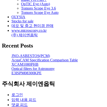
OpTIC Eye (Auto)
Tomoro Scope Eye 3.6
Tomoro Scope Eye Auto
OLYSIA
Stocks for sale
데모 및 중고 현미경 판매
www.microscopy.co.kr
(주) 제이엔옵틱
Recent Posts
JNO-ASBESTOS(PCM)
AcquCAM Specification Comparison Table
XCAM1080PHB
Optical filters for Astronomy
E3ISPM08300KPE
주식회사 제이엔옵틱
로그인
입력 내용 피드
댓글 피드