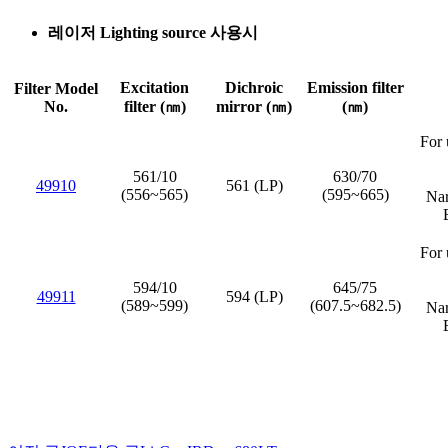
레이저 Lighting source 사용시
Excitation
Dichroic
Emission filter
Filter Model
No.
filter (㎚)
mirror (㎚)
(㎚)
For 
561/10
630/70
49910
561 (LP)
(556~565)
(595~665)
Nar
For 
594/10
645/75
49911
594 (LP)
(589~599)
(607.5~682.5)
Nar