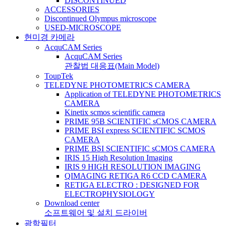
DISCONTINUED
ACCESSORIES
Discontinued Olympus microscope
USED-MICROSCOPE
현미경 카메라
AcquCAM Series
AcquCAM Series
관찰법 대응표(Main Model)
ToupTek
TELEDYNE PHOTOMETRICS CAMERA
Application of TELEDYNE PHOTOMETRICS
CAMERA
Kinetix scmos scientific camera
PRIME 95B SCIENTIFIC sCMOS CAMERA
PRIME BSI express SCIENTIFIC SCMOS
CAMERA
PRIME BSI SCIENTIFIC sCMOS CAMERA
IRIS 15 High Resolution Imaging
IRIS 9 HIGH RESOLUTION IMAGING
QIMAGING RETIGA R6 CCD CAMERA
RETIGA ELECTRO : DESIGNED FOR
ELECTROPHYSIOLOGY
Download center
소프트웨어 및 설치 드라이버
광학필터