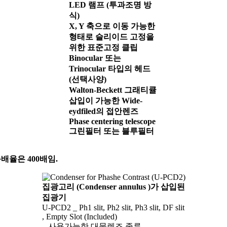
LED 램프 (투과조명 방
식)
X, Y 축으로 이동 가능한
형태로 슬리이드 고정을
위한 표준고정 클립
Binocular 또는
Trinocular 타입의 헤드
(선택사양)
Walton-Beckett 그래티큘
삽입이 가능한 Wide-
eydfiled의 접안렌즈
Phase centering telescope
그린필터 또는 블루필터
 총배율은 400배임.
집광고리 (Condenser annulus )가 삽입된
집광기
U-PCD2 _ Ph1 slit, Ph2 slit, Ph3 slit, DF slit
, Empty Slot (Included)
– 사용가능한 대물렌즈 종류 –