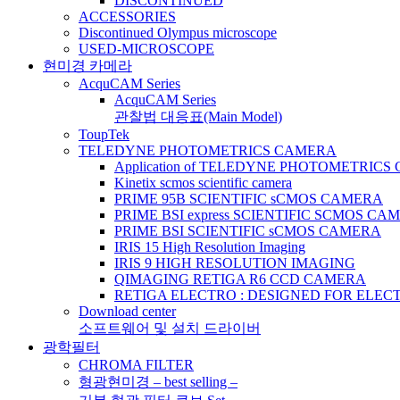
DISCONTINUED
ACCESSORIES
Discontinued Olympus microscope
USED-MICROSCOPE
현미경 카메라
AcquCAM Series
AcquCAM Series
관찰법 대응표(Main Model)
ToupTek
TELEDYNE PHOTOMETRICS CAMERA
Application of TELEDYNE PHOTOMETRIC
Kinetix scmos scientific camera
PRIME 95B SCIENTIFIC sCMOS CAMERA
PRIME BSI express SCIENTIFIC SCMOS CA
PRIME BSI SCIENTIFIC sCMOS CAMERA
IRIS 15 High Resolution Imaging
IRIS 9 HIGH RESOLUTION IMAGING
QIMAGING RETIGA R6 CCD CAMERA
RETIGA ELECTRO : DESIGNED FOR ELE
Download center
소프트웨어 및 설치 드라이버
광학필터
CHROMA FILTER
형광현미경 – best selling –