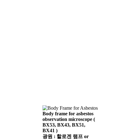
Body frame for asbestos
observation microscope (
BX53, BX43, BX51,
BX41 )
광원 : 할로겐 램프 or