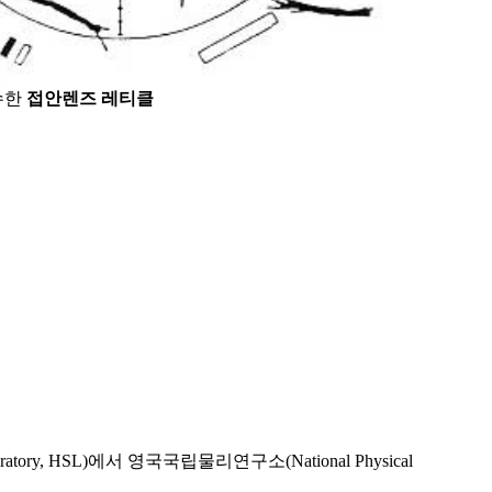
수한
접안렌즈 레티클
y, HSL)에서 영국국립물리연구소(National Physical