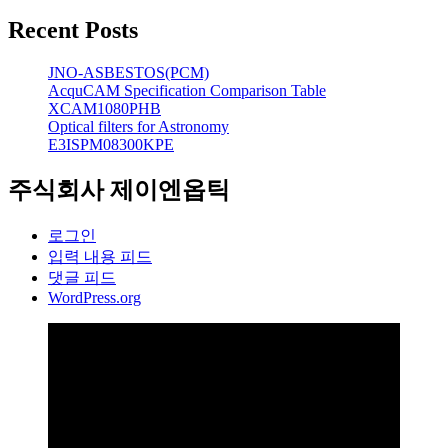
Recent Posts
JNO-ASBESTOS(PCM)
AcquCAM Specification Comparison Table
XCAM1080PHB
Optical filters for Astronomy
E3ISPM08300KPE
주식회사 제이엔옵틱
로그인
입력 내용 피드
댓글 피드
WordPress.org