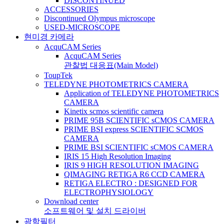
DISCONTINUED
ACCESSORIES
Discontinued Olympus microscope
USED-MICROSCOPE
현미경 카메라
AcquCAM Series
AcquCAM Series
관찰법 대응표(Main Model)
ToupTek
TELEDYNE PHOTOMETRICS CAMERA
Application of TELEDYNE PHOTOMETRICS
CAMERA
Kinetix scmos scientific camera
PRIME 95B SCIENTIFIC sCMOS CAMERA
PRIME BSI express SCIENTIFIC SCMOS
CAMERA
PRIME BSI SCIENTIFIC sCMOS CAMERA
IRIS 15 High Resolution Imaging
IRIS 9 HIGH RESOLUTION IMAGING
QIMAGING RETIGA R6 CCD CAMERA
RETIGA ELECTRO : DESIGNED FOR
ELECTROPHYSIOLOGY
Download center
소프트웨어 및 설치 드라이버
광학필터