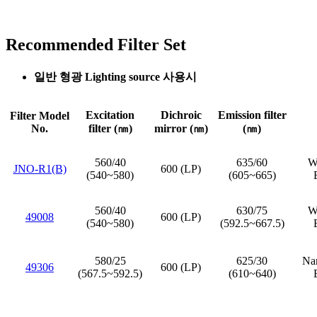
Recommended Filter Set
일반 형광 Lighting source 사용시
Excitation
Dichroic
Emission filter
Filter Model
No.
filter (㎚)
mirror (㎚)
(㎚)
560/40
635/60
Wi
JNO-R1(B)
600 (LP)
(540~580)
(605~665)
560/40
630/75
Wi
49008
600 (LP)
(540~580)
(592.5~667.5)
580/25
625/30
Nar
49306
600 (LP)
(567.5~592.5)
(610~640)