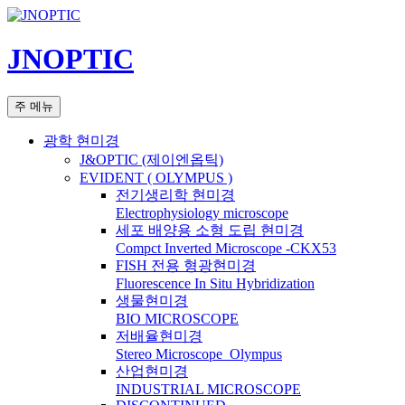
컨
텐
JNOPTIC
츠
로
건
검
주 메뉴
너
색
뛰
광학 현미경
기
J&OPTIC (제이엔옵틱)
EVIDENT ( OLYMPUS )
전기생리학 현미경
Electrophysiology microscope
세포 배양용 소형 도립 현미경
Compct Inverted Microscope -CKX53
FISH 전용 형광현미경
Fluorescence In Situ Hybridization
생물현미경
BIO MICROSCOPE
저배율현미경
Stereo Microscope_Olympus
산업현미경
INDUSTRIAL MICROSCOPE