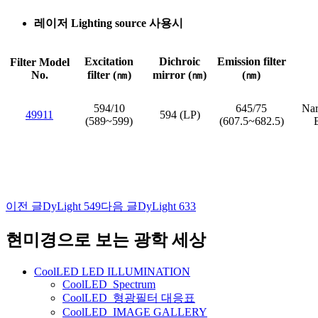
레이저 Lighting source 사용시
Excitation
Dichroic
Emission filter
Filter Model
No.
filter (㎚)
mirror (㎚)
(㎚)
594/10
645/75
Nar
49911
594 (LP)
(589~599)
(607.5~682.5)
이전 글
DyLight 549
다음 글
DyLight 633
글
네
현미경으로 보는 광학 세상
비
CoolLED LED ILLUMINATION
게
CoolLED_Spectrum
CoolLED_형광필터 대응표
이
CoolLED_IMAGE GALLERY