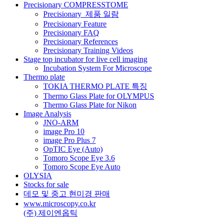
션
Precisionary COMPRESSTOME
Precisionary_제품 일람
Precisionary Feature
Precisionary FAQ
Precisionary References
Precisionary Training Videos
Stage top incubator for live cell imaging
Incubation System For Microscope
Thermo plate
TOKIA THERMO PLATE 특징
Thermo Glass Plate for OLYMPUS
Thermo Glass Plate for Nikon
Image Analysis
JNO-ARM
image Pro 10
image Pro Plus 7
OpTIC Eye (Auto)
Tomoro Scope Eye 3.6
Tomoro Scope Eye Auto
OLYSIA
Stocks for sale
데모 및 중고 현미경 판매
www.microscopy.co.kr
(주) 제이엔옵틱