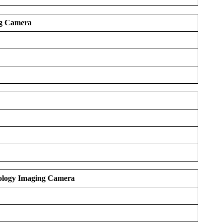
ng
Camera
ology Imaging
Camera