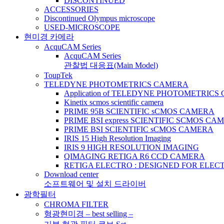
DISCONTINUED
ACCESSORIES
Discontinued Olympus microscope
USED-MICROSCOPE
현미경 카메라
AcquCAM Series
AcquCAM Series
관찰법 대응표(Main Model)
ToupTek
TELEDYNE PHOTOMETRICS CAMERA
Application of TELEDYNE PHOTOMETRIC
Kinetix scmos scientific camera
PRIME 95B SCIENTIFIC sCMOS CAMERA
PRIME BSI express SCIENTIFIC SCMOS CA
PRIME BSI SCIENTIFIC sCMOS CAMERA
IRIS 15 High Resolution Imaging
IRIS 9 HIGH RESOLUTION IMAGING
QIMAGING RETIGA R6 CCD CAMERA
RETIGA ELECTRO : DESIGNED FOR ELE
Download center
소프트웨어 및 설치 드라이버
광학필터
CHROMA FILTER
형광현미경 – best selling –