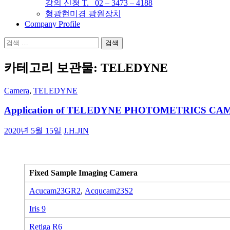
강의 신청 T. 02 – 3473 – 4188
형광현미경 광원장치
Company Profile
검
색:
카테고리 보관물: TELEDYNE
Camera
,
TELEDYNE
Application of TELEDYNE PHOTOMETRICS C
2020년 5월 15일
J.H.JIN
Fixed Sample Imaging
Camera
Acucam23GR2
,
Acqucam23S2
Iris 9
Retiga R6