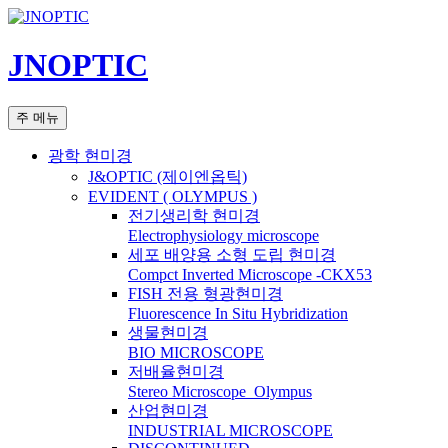
컨
텐
JNOPTIC
츠
로
건
검
주 메뉴
너
색
뛰
광학 현미경
기
J&OPTIC (제이엔옵틱)
EVIDENT ( OLYMPUS )
전기생리학 현미경
Electrophysiology microscope
세포 배양용 소형 도립 현미경
Compct Inverted Microscope -CKX53
FISH 전용 형광현미경
Fluorescence In Situ Hybridization
생물현미경
BIO MICROSCOPE
저배율현미경
Stereo Microscope_Olympus
산업현미경
INDUSTRIAL MICROSCOPE