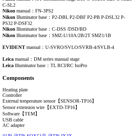
C-SL2
Nikon
manual：FN-3PS2
Nikon
Illuminator base：P2-DBL P2-DBF P2-PB P-DSL32 P-
PS32 P-DSF32
Nikon
Illuminator base：C-DSS /DSD/BD
Nikon
Illuminator base：SMZ-U/10A/2B/2T SMZ1/1B
EVIDENT
manual：U-SVRO/SVLO/SVRB-4/SVLB-4
Leica
manual：DM series manual stage
Leica
Illuminator base：TL RCI/RC IsoPro
Components
Heating plate
Controller
External temperature sensor【SENSOR-TP16】
Sensor extension wire【EXTD-TP16】
Software【TEM】
USB cable
AC adapter
이전 글
TPi-SQX
다음 글
TPi-IX3X