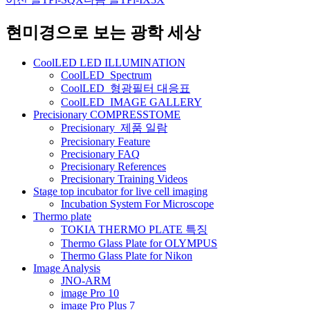
글
네
현미경으로 보는 광학 세상
비
CoolLED LED ILLUMINATION
게
CoolLED_Spectrum
CoolLED_형광필터 대응표
이
CoolLED_IMAGE GALLERY
션
Precisionary COMPRESSTOME
Precisionary_제품 일람
Precisionary Feature
Precisionary FAQ
Precisionary References
Precisionary Training Videos
Stage top incubator for live cell imaging
Incubation System For Microscope
Thermo plate
TOKIA THERMO PLATE 특징
Thermo Glass Plate for OLYMPUS
Thermo Glass Plate for Nikon
Image Analysis
JNO-ARM
image Pro 10
image Pro Plus 7