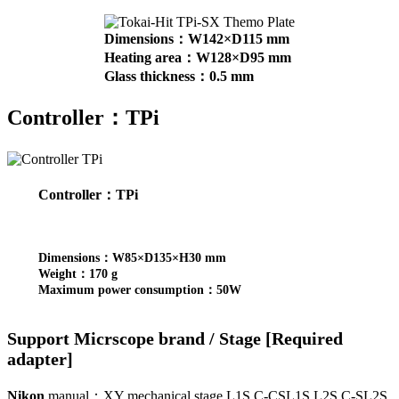
Dimensions：W142×D115 mm
Heating area：W128×D95 mm
Glass thickness：0.5 mm
Controller：TPi
Controller：TPi
Dimensions：W85×D135×H30 mm
Weight：170 g
Maximum power consumption：50W
Support Micrscope brand / Stage [Required
adapter]
Nikon
manual：XY mechanical stage L1S C-CSL1S L2S C-SL2S