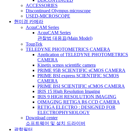
DISCONTINUED
ACCESSORIES
Discontinued Olympus microscope
USED-MICROSCOPE
현미경 카메라
AcquCAM Series
AcquCAM Series
관찰법 대응표(Main Model)
ToupTek
TELEDYNE PHOTOMETRICS CAMERA
Application of TELEDYNE PHOTOMETRICS
CAMERA
Kinetix scmos scientific camera
PRIME 95B SCIENTIFIC sCMOS CAMERA
PRIME BSI express SCIENTIFIC SCMOS
CAMERA
PRIME BSI SCIENTIFIC sCMOS CAMERA
IRIS 15 High Resolution Imaging
IRIS 9 HIGH RESOLUTION IMAGING
QIMAGING RETIGA R6 CCD CAMERA
RETIGA ELECTRO : DESIGNED FOR
ELECTROPHYSIOLOGY
Download center
소프트웨어 및 설치 드라이버
광학필터