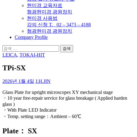
현미경 교육자료
형광현미경 광원장치
현미경 사용법
강의 신청 T. 02 – 3473 – 4188
형광현미경 광원장치
Company Profile
검
색:
LEICA
,
TOKAI-HIT
TPi-SX
2026년 1월 4일
J.H.JIN
Glass Plate for upright microscopes XY mechanical stage
・10 year free-repair service for glass breakage ( Applied harden
glass )
・With Plate LED Indicator
・Temp. setting range：Ambient – 60℃
Plate： SX