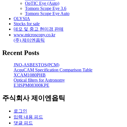
OpTIC Eye (Auto)
Tomoro Scope Eye 3.6
Tomoro Scope Eye Auto
OLYSIA
Stocks for sale
데모 및 중고 현미경 판매
www.microscopy.co.kr
(주) 제이엔옵틱
Recent Posts
JNO-ASBESTOS(PCM)
AcquCAM Specification Comparison Table
XCAM1080PHB
Optical filters for Astronomy
E3ISPM08300KPE
주식회사 제이엔옵틱
로그인
입력 내용 피드
댓글 피드