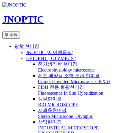
컨
텐
JNOPTIC
츠
로
건
검
주 메뉴
너
색
뛰
광학 현미경
기
J&OPTIC (제이엔옵틱)
EVIDENT ( OLYMPUS )
전기생리학 현미경
Electrophysiology microscope
세포 배양용 소형 도립 현미경
Compct Inverted Microscope -CKX53
FISH 전용 형광현미경
Fluorescence In Situ Hybridization
생물현미경
BIO MICROSCOPE
저배율현미경
Stereo Microscope_Olympus
산업현미경
INDUSTRIAL MICROSCOPE