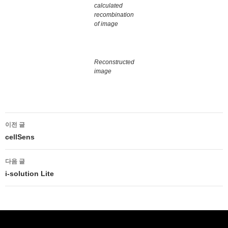
calculated
recombination
of image
Reconstructed
image
글
이전 글
네
cellSens
비
다음 글
게
i-solution Lite
이
션