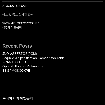
STOCKS FOR SALE
데모 및 중고 현미경 판매
WWW.MICROSCOPY.CO.KR
(주) 제이엔옵틱
Recent Posts
JNO-ASBESTOS(PCM)
AcquCAM Specification Comparison Table
XCAM1080PHB
Optical filters for Astronomy
E3ISPM08300KPE
주식회사 제이엔옵틱