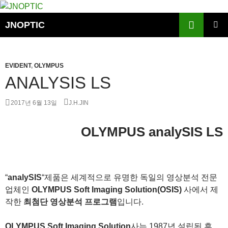
컨
텐
검
JNOPTIC
츠
색
주 메뉴
로
건
EVIDENT
,
OLYMPUS
너
ANALYSIS LS
뛰
기
2017년 6월 13일
J.H.JIN
OLYMPUS analySIS LS
“
analySIS
“제품은 세계적으로 유명한 독일의 영상분석 전문
업체인
OLYMPUS Soft Imaging Solution(OSIS)
사에서 제
작한
최첨단 영상분석 프로그램
입니다.
OLYMPUS Soft Imaging Solution
사는 1987년 설립된 후