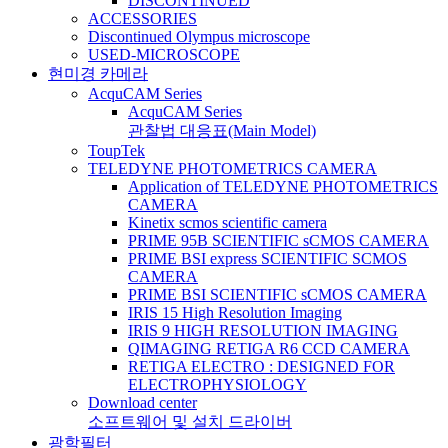
DISCONTINUED
ACCESSORIES
Discontinued Olympus microscope
USED-MICROSCOPE
현미경 카메라
AcquCAM Series
AcquCAM Series
관찰법 대응표(Main Model)
ToupTek
TELEDYNE PHOTOMETRICS CAMERA
Application of TELEDYNE PHOTOMETRICS
CAMERA
Kinetix scmos scientific camera
PRIME 95B SCIENTIFIC sCMOS CAMERA
PRIME BSI express SCIENTIFIC SCMOS
CAMERA
PRIME BSI SCIENTIFIC sCMOS CAMERA
IRIS 15 High Resolution Imaging
IRIS 9 HIGH RESOLUTION IMAGING
QIMAGING RETIGA R6 CCD CAMERA
RETIGA ELECTRO : DESIGNED FOR
ELECTROPHYSIOLOGY
Download center
소프트웨어 및 설치 드라이버
광학필터