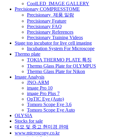
CoolLED_IMAGE GALLERY
션
Precisionary COMPRESSTOME
Precisionary_제품 일람
Precisionary Feature
Precisionary FAQ
Precisionary References
Precisionary Training Videos
Stage top incubator for live cell imaging
Incubation System For Microscope
Thermo plate
TOKIA THERMO PLATE 특징
Thermo Glass Plate for OLYMPUS
Thermo Glass Plate for Nikon
Image Analysis
JNO-ARM
image Pro 10
image Pro Plus 7
OpTIC Eye (Auto)
Tomoro Scope Eye 3.6
Tomoro Scope Eye Auto
OLYSIA
Stocks for sale
데모 및 중고 현미경 판매
www.microscopy.co.kr