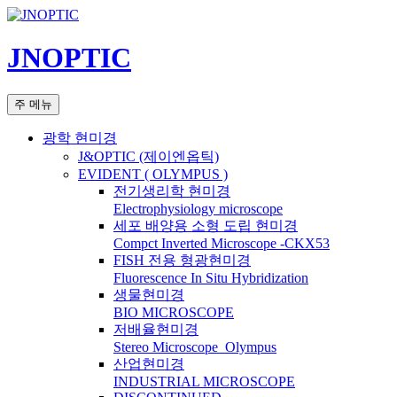
컨
텐
JNOPTIC
츠
로
건
검
주 메뉴
너
색
뛰
광학 현미경
기
J&OPTIC (제이엔옵틱)
EVIDENT ( OLYMPUS )
전기생리학 현미경
Electrophysiology microscope
세포 배양용 소형 도립 현미경
Compct Inverted Microscope -CKX53
FISH 전용 형광현미경
Fluorescence In Situ Hybridization
생물현미경
BIO MICROSCOPE
저배율현미경
Stereo Microscope_Olympus
산업현미경
INDUSTRIAL MICROSCOPE