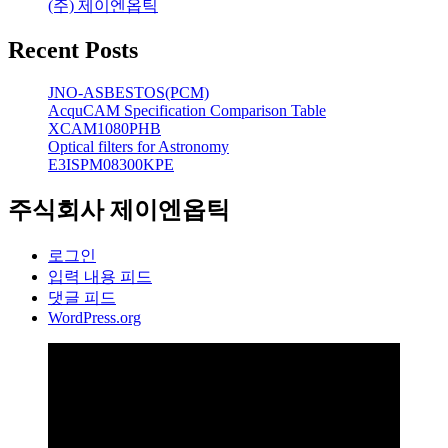
(주) 제이엔옵틱
Recent Posts
JNO-ASBESTOS(PCM)
AcquCAM Specification Comparison Table
XCAM1080PHB
Optical filters for Astronomy
E3ISPM08300KPE
주식회사 제이엔옵틱
로그인
입력 내용 피드
댓글 피드
WordPress.org