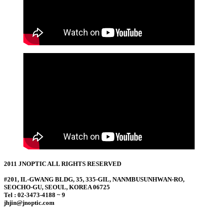
2011 JNOPTIC ALL RIGHTS RESERVED
#201, IL-GWANG BLDG, 35, 335-GIL, NANMBUSUNHWAN-RO,
SEOCHO-GU, SEOUL, KOREA 06725
Tel : 02-3473-4188 ~ 9
jhjin@jnoptic.com