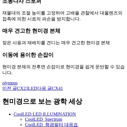
조동나사 스토퍼
재물대의 조절 높이를 고정하여 고배율 관찰에서 대물렌즈의
접촉에 의한 시료의 파손을 방지합니다.
매우 견고한 현미경 본체
잦은 사용과 재배치를 견디는 매우 견고한 현미경 본체
이동에 용이한 손잡이
현미경 본체의 전후면 손잡이로 현미경을 쉽게 운반할 수 있습
니다.
olympus
이전 글
CX23LED
다음 글
CX41
글
네
현미경으로 보는 광학 세상
비
CoolLED LED ILLUMINATION
게
CoolLED_Spectrum
CoolLED_형광필터 대응표
이