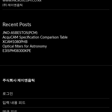
WWW.MICROSCOPY.CO.KR
(주) 제이엔옵틱
Recent Posts
JNO-ASBESTOS(PCM)
AcquCAM Specification Comparison Table
XCAM1080PHB
Optical filters for Astronomy
E3ISPM08300KPE
주식회사 제이엔옵틱
로그인
입력 내용 피드
댓글 피드