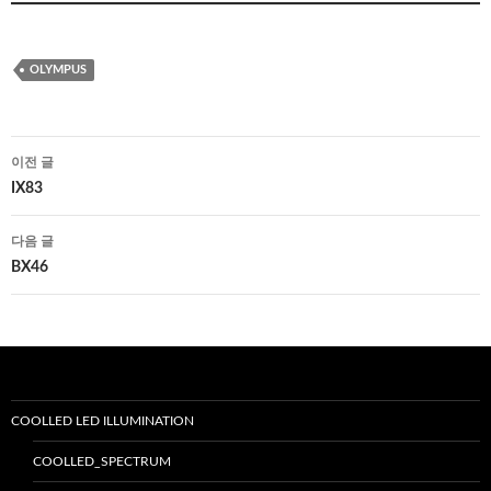
OLYMPUS
글
이전 글
네
IX83
비
다음 글
게
BX46
이
션
COOLLED LED ILLUMINATION
COOLLED_SPECTRUM