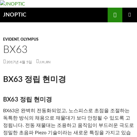
컨
텐
검
JNOPTIC
츠
색
로
주 메뉴
건
EVIDENT
,
OLYMPUS
너
BX63
뛰
기
2017년 4월 5일
J.H.JIN
BX63 정립 현미경
BX63 정립 현미경
BX63은 완벽히 전동화되었고, 노스피스로 초점을 조절하는
독특한 방식의 채용으로 재물대가 보다 안정될 수 있도록 고
정됩니다. 전동 재물대는 조용하고 움직임이 부드러운 극도로
정밀한 초음파 Piezo 기술이라는 새로운 특징을 가지고 있습