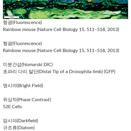
형광(Fluorescence)
Rainbow mouse (Nature Cell Biology 15, 511–518, 2013)
형광(Fluorescence)
Rainbow mouse (Nature Cell Biology 15, 511–518, 2013)
미분간섭(Nomarski DIC)
초파리 다리 말단(Distal Tip of a Drosophila limb) (GFP)
명시야(Bright Field)
위상차(Phase Contrast)
52E Cells
암시야(Darkfield)
규조류(Diatom)