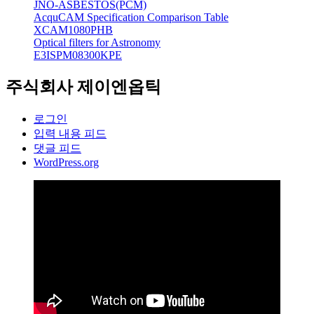
JNO-ASBESTOS(PCM)
AcquCAM Specification Comparison Table
XCAM1080PHB
Optical filters for Astronomy
E3ISPM08300KPE
주식회사 제이엔옵틱
로그인
입력 내용 피드
댓글 피드
WordPress.org