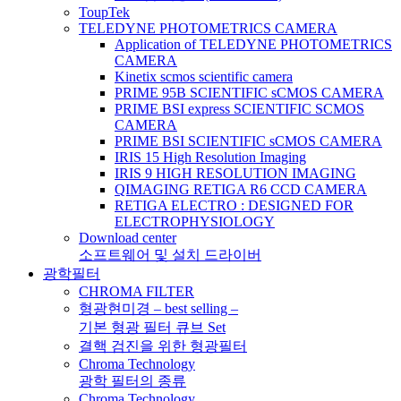
ToupTek
TELEDYNE PHOTOMETRICS CAMERA
Application of TELEDYNE PHOTOMETRICS
CAMERA
Kinetix scmos scientific camera
PRIME 95B SCIENTIFIC sCMOS CAMERA
PRIME BSI express SCIENTIFIC SCMOS
CAMERA
PRIME BSI SCIENTIFIC sCMOS CAMERA
IRIS 15 High Resolution Imaging
IRIS 9 HIGH RESOLUTION IMAGING
QIMAGING RETIGA R6 CCD CAMERA
RETIGA ELECTRO : DESIGNED FOR
ELECTROPHYSIOLOGY
Download center
소프트웨어 및 설치 드라이버
광학필터
CHROMA FILTER
형광현미경 – best selling –
기본 형광 필터 큐브 Set
결핵 검진을 위한 형광필터
Chroma Technology
광학 필터의 종류
Chroma Technology