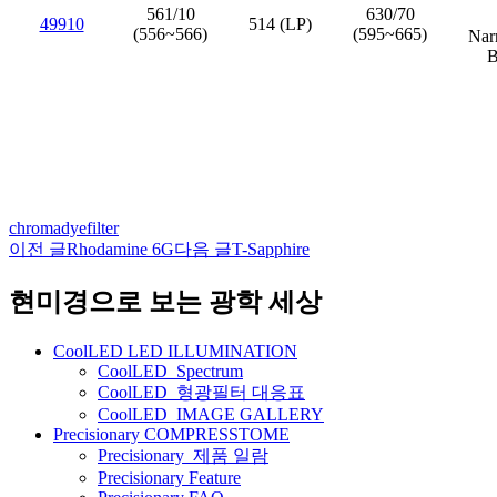
561/10
630/70
49910
514 (LP)
(556~566)
(595~665)
Nar
B
chroma
dye
filter
이전 글
Rhodamine 6G
다음 글
T-Sapphire
글
네
현미경으로 보는 광학 세상
비
CoolLED LED ILLUMINATION
게
CoolLED_Spectrum
CoolLED_형광필터 대응표
이
CoolLED_IMAGE GALLERY
션
Precisionary COMPRESSTOME
Precisionary_제품 일람
Precisionary Feature