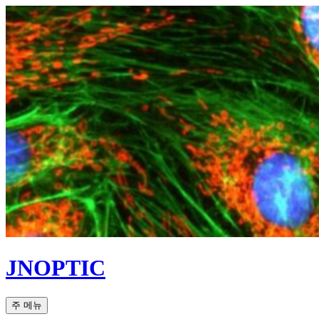
컨
텐
츠
로
건
너
뛰
기
JNOPTIC
검
주 메뉴
색