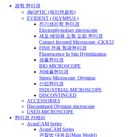
광학 현미경
J&OPTIC (제이엔옵틱)
EVIDENT ( OLYMPUS )
전기생리학 현미경
Electrophysiology microscope
세포 배양용 소형 도립 현미경
Compct Inverted Microscope -CKX53
FISH 전용 형광현미경
Fluorescence In Situ Hybridization
생물현미경
BIO MICROSCOPE
저배율현미경
Stereo Microscope_Olympus
산업현미경
INDUSTRIAL MICROSCOPE
DISCONTINUED
ACCESSORIES
Discontinued Olympus microscope
USED-MICROSCOPE
현미경 카메라
AcquCAM Series
AcquCAM Series
관찰법 대응표(Main Model)