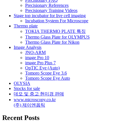
Precisionary FAQ
Precisionary References
Precisionary Training Videos
Stage top incubator for live cell imaging
Incubation System For Microscope
Thermo plate
TOKIA THERMO PLATE 특징
Thermo Glass Plate for OLYMPUS
Thermo Glass Plate for Nikon
Image Analysis
JNO-ARM
image Pro 10
image Pro Plus 7
OpTIC Eye (Auto)
Tomoro Scope Eye 3.6
Tomoro Scope Eye Auto
OLYSIA
Stocks for sale
데모 및 중고 현미경 판매
www.microscopy.co.kr
(주) 제이엔옵틱
Recent Posts