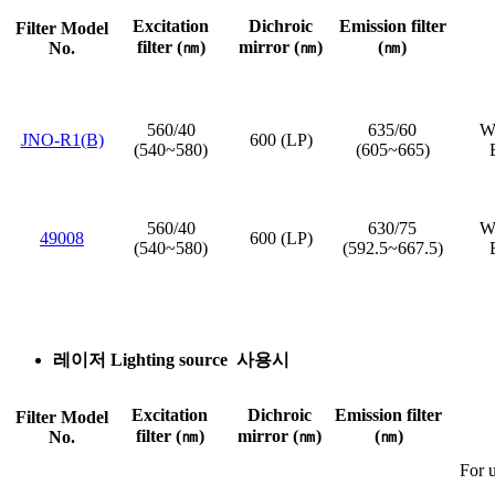
Excitation
Dichroic
Emission filter
Filter Model
filter (㎚)
mirror (㎚)
(㎚)
No.
560/40
635/60
Wi
JNO-R1(B)
600 (LP)
(540~580)
(605~665)
560/40
630/75
Wi
49008
600 (LP)
(540~580)
(592.5~667.5)
레이저 Lighting source 사용시
Excitation
Dichroic
Emission filter
Filter Model
filter (㎚)
mirror (㎚)
(㎚)
No.
For u