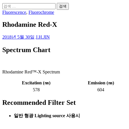
검
색:
Fluorescence
,
Fluorochrome
Rhodamine Red-X
2018년 5월 30일
J.H.JIN
Spectrum Chart
Rhodamine Red™-X Spectrum
Excitation (
㎚
)
Emission (
㎚
)
578
604
Recommended Filter Set
일반 형광 Lighting source 사용시