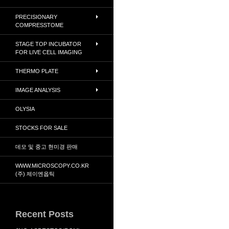
PRECISIONARY
COMPRESSTOME
STAGE TOP INCUBATOR
FOR LIVE CELL IMAGING
THERMO PLATE
IMAGE ANALYSIS
OLYSIA
STOCKS FOR SALE
데모 및 중고 현미경 판매
WWW.MICROSCOPY.CO.KR
(주) 제이엔옵틱
Recent Posts