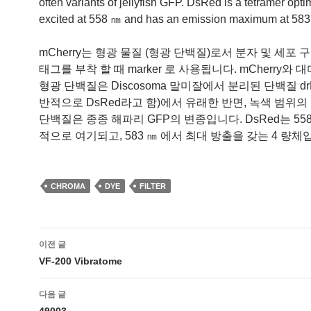
often variants of jellyfish GFP. DsRed is a tetramer opti
excited at 558 ㎚ and has an emission maximum at 583
mCherry는 형광 물질 (형광 단백질)로서 분자 및 세포 
태그를 부착 할 때 marker 로 사용됩니다. mCherry와
형광 단백질은 Discosoma 말미잘에서 분리된 단백질 drF
반적으로 DsRed라고 함)에서 유래한 반면, 녹색 범위의
단백질은 종종 해파리 GFP의 변종입니다. DsRed는 55
적으로 여기되고, 583 ㎚ 에서 최대 방출을 갖는 4 량체
CHROMA
DYE
FILTER
글
이전 글
네
VF-200 Vibratome
비
다음 글