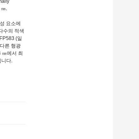
mally
 ㎚.
구성 요소에
 대다수의 적색
P583 (일
 다른 형광
8 ㎚에서 최
입니다.