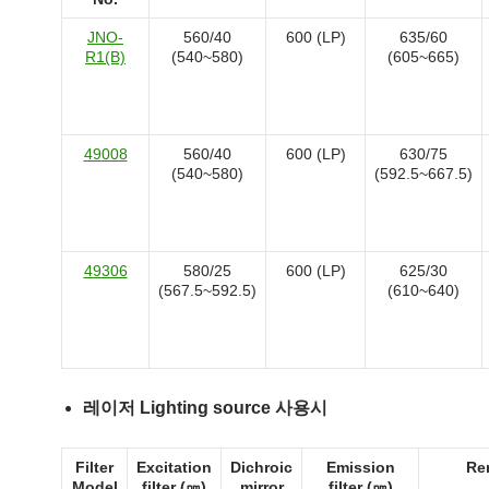
JNO-
560/40
600 (LP)
635/60
R1(B)
(540~580)
(605~665)
49008
560/40
600 (LP)
630/75
(540~580)
(592.5~667.5)
49306
580/25
600 (LP)
625/30
(567.5~592.5)
(610~640)
레이저 Lighting source 사용시
Filter
Excitation
Dichroic
Emission
Re
Model
filter (㎚)
mirror
filter (㎚)