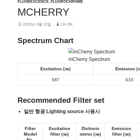
FLUORESCENCE
,
FLUOROCHROME
MCHERRY
2018년 4월 13일
J.H.JIN
Spectrum Chart
mCherry Spectrum
Excitation (㎚)
Emission (
587
610
Recommended Filter set
일반 형광 Lighting source 사용시
Filter
Excitation
Dichroic
Emission
Model
filter (㎚)
mirror (㎚)
filter (㎚)
No.