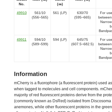
No.
(㎚)
49910
561/10
561 (LP)
630/70
For use
(556~565)
(595~665)
between
Narrow 
b
Bandpas
49911
594/10
594 (LP)
645/75
For use
(589~599)
(607.5~682.5)
between
Narrow 
b
Bandpas
Information
mCherry is a fluorophore (a fluorescent protein) used a
when tagged to molecules and cell components. mCher
majority of red fluorescent proteins derive from the pro
(commonly known as DsRed) isolated from Discosoma
anemones, while other fluorescent proteins in the gree