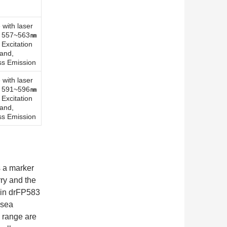
 with laser
 557~563
㎚
Excitation
and,
s Emission
 with laser
 591~596
㎚
Excitation
and,
s Emission
s a marker
ry and the
tein drFP583
 sea
n range are