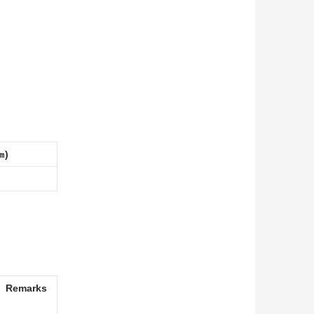
㎚)
Remarks