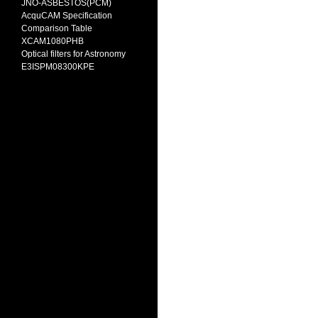
JNO-ASBESTOS(PCM)
AcquCAM Specification
Comparison Table
XCAM1080PHB
Optical filters for Astronomy
E3ISPM08300KPE