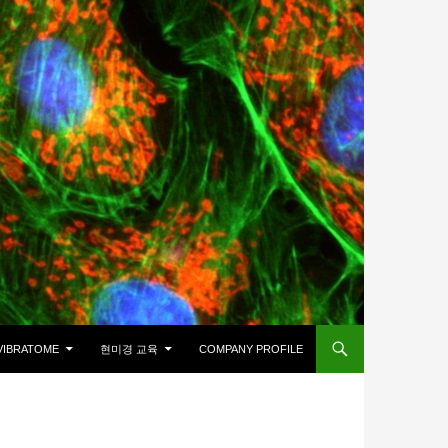
VIBRATOME
현미경 교육
COMPANY PROFILE