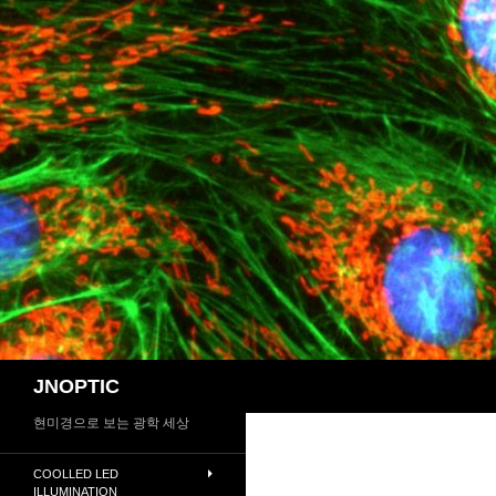
컨
텐
츠
로
건
너
뛰
기
검
JNOPTIC
색
현미경으로 보는 광학 세상
COOLLED LED
ILLUMINATION