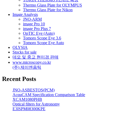
Thermo Glass Plate for OLYMPUS
Thermo Glass Plate for Nikon
Image Analysis
JNO-ARM
image Pro 10
image Pro Plus 7
OpTIC Eye (Auto)
Tomoro Scope Eye 3.6
Tomoro Scope Eye Auto
OLYSIA
Stocks for sale
데모 및 중고 현미경 판매
www.microscopy.co.kr
(주) 제이엔옵틱
Recent Posts
JNO-ASBESTOS(PCM)
AcquCAM Specification Comparison Table
XCAM1080PHB
Optical filters for Astronomy
E3ISPM08300KPE