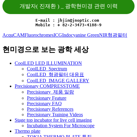
개발자( 진재환 ) _ 광학현미경 관련 이력
E-mail : jhjin@jnoptic.com 
Mobile : + 82-2-3473-4188~9
AcquCAM
Fluorochromes
ICG
Indocyanine Green
NIR
형광필터
현미경으로 보는 광학 세상
CoolLED LED ILLUMINATION
CoolLED_Spectrum
CoolLED_형광필터 대응표
CoolLED_IMAGE GALLERY
Precisionary COMPRESSTOME
Precisionary_제품 일람
Precisionary Feature
Precisionary FAQ
Precisionary References
Precisionary Training Videos
Stage top incubator for live cell imaging
Incubation System For Microscope
Thermo plate
TOKIA THERMO PLATE 특징