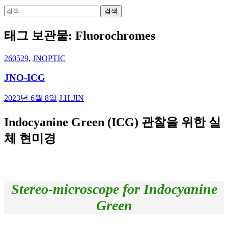
검
색:
태그 보관물: Fluorochromes
260529
,
JNOPTIC
JNO-ICG
2023년 6월 8일
J.H.JIN
Indocyanine Green (ICG) 관찰을 위한 실
체 현미경
Stereo-microscope for Indocyanine
Green