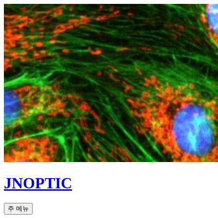
컨
텐
츠
로
건
너
뛰
기
JNOPTIC
검
주 메뉴
색