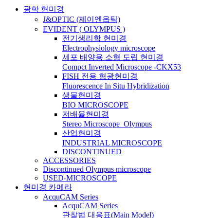
광학 현미경
J&OPTIC (제이엔옵틱)
EVIDENT ( OLYMPUS )
전기생리학 현미경
Electrophysiology microscope
세포 배양용 소형 도립 현미경
Compct Inverted Microscope -CKX53
FISH 전용 형광현미경
Fluorescence In Situ Hybridization
생물현미경
BIO MICROSCOPE
저배율현미경
Stereo Microscope_Olympus
산업현미경
INDUSTRIAL MICROSCOPE
DISCONTINUED
ACCESSORIES
Discontinued Olympus microscope
USED-MICROSCOPE
현미경 카메라
AcquCAM Series
AcquCAM Series
관찰법 대응표(Main Model)