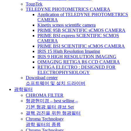
ToupTek
TELEDYNE PHOTOMETRICS CAMERA
Application of TELEDYNE PHOTOMETRICS
CAMERA
Kinetix scmos scientific camera
PRIME 95B SCIENTIFIC sCMOS CAMERA
PRIME BSI express SCIENTIFIC SCMOS
CAMERA
PRIME BSI SCIENTIFIC sCMOS CAMERA
IRIS 15 High Resolution Imaging
IRIS 9 HIGH RESOLUTION IMAGING
QIMAGING RETIGA R6 CCD CAMERA
RETIGA ELECTRO : DESIGNED FOR
ELECTROPHYSIOLOGY
Download center
소프트웨어 및 설치 드라이버
광학필터
CHROMA FILTER
형광현미경 – best selling –
기본 형광 필터 큐브 Set
결핵 검진을 위한 형광필터
Chroma Technology
광학 필터의 종류
Chroma Technology