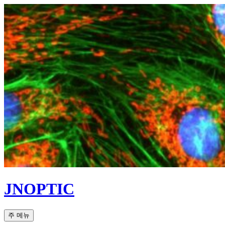
컨
텐
츠
로
건
너
뛰
기
JNOPTIC
검
주 메뉴
색