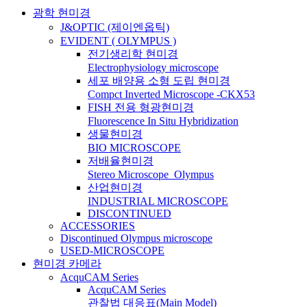
광학 현미경
J&OPTIC (제이엔옵틱)
EVIDENT ( OLYMPUS )
전기생리학 현미경
Electrophysiology microscope
세포 배양용 소형 도립 현미경
Compct Inverted Microscope -CKX53
FISH 전용 형광현미경
Fluorescence In Situ Hybridization
생물현미경
BIO MICROSCOPE
저배율현미경
Stereo Microscope_Olympus
산업현미경
INDUSTRIAL MICROSCOPE
DISCONTINUED
ACCESSORIES
Discontinued Olympus microscope
USED-MICROSCOPE
현미경 카메라
AcquCAM Series
AcquCAM Series
관찰법 대응표(Main Model)