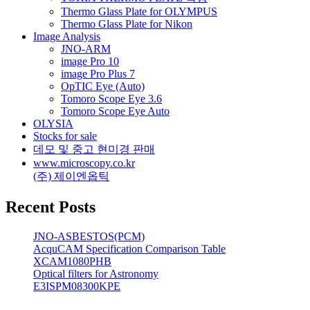
Thermo Glass Plate for OLYMPUS
Thermo Glass Plate for Nikon
Image Analysis
JNO-ARM
image Pro 10
image Pro Plus 7
OpTIC Eye (Auto)
Tomoro Scope Eye 3.6
Tomoro Scope Eye Auto
OLYSIA
Stocks for sale
데모 및 중고 현미경 판매
www.microscopy.co.kr
(주) 제이엔옵틱
Recent Posts
JNO-ASBESTOS(PCM)
AcquCAM Specification Comparison Table
XCAM1080PHB
Optical filters for Astronomy
E3ISPM08300KPE