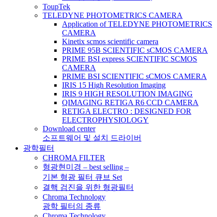
ToupTek
TELEDYNE PHOTOMETRICS CAMERA
Application of TELEDYNE PHOTOMETRICS
CAMERA
Kinetix scmos scientific camera
PRIME 95B SCIENTIFIC sCMOS CAMERA
PRIME BSI express SCIENTIFIC SCMOS
CAMERA
PRIME BSI SCIENTIFIC sCMOS CAMERA
IRIS 15 High Resolution Imaging
IRIS 9 HIGH RESOLUTION IMAGING
QIMAGING RETIGA R6 CCD CAMERA
RETIGA ELECTRO : DESIGNED FOR
ELECTROPHYSIOLOGY
Download center
소프트웨어 및 설치 드라이버
광학필터
CHROMA FILTER
형광현미경 – best selling –
기본 형광 필터 큐브 Set
결핵 검진을 위한 형광필터
Chroma Technology
광학 필터의 종류
Chroma Technology