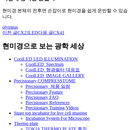
현미경 본체의 전후면 손잡이로 현미경을 쉽게 운반할 수 있습
니다.
olympus
이전 글
CX23LED
다음 글
CX41
글
네
현미경으로 보는 광학 세상
비
CoolLED LED ILLUMINATION
게
CoolLED_Spectrum
CoolLED_형광필터 대응표
이
CoolLED_IMAGE GALLERY
션
Precisionary COMPRESSTOME
Precisionary_제품 일람
Precisionary Feature
Precisionary FAQ
Precisionary References
Precisionary Training Videos
Stage top incubator for live cell imaging
Incubation System For Microscope
Thermo plate
TOKIA THERMO PLATE 특징