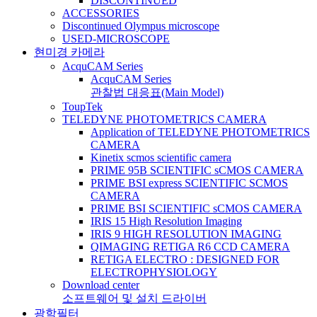
DISCONTINUED
ACCESSORIES
Discontinued Olympus microscope
USED-MICROSCOPE
현미경 카메라
AcquCAM Series
AcquCAM Series
관찰법 대응표(Main Model)
ToupTek
TELEDYNE PHOTOMETRICS CAMERA
Application of TELEDYNE PHOTOMETRICS
CAMERA
Kinetix scmos scientific camera
PRIME 95B SCIENTIFIC sCMOS CAMERA
PRIME BSI express SCIENTIFIC SCMOS
CAMERA
PRIME BSI SCIENTIFIC sCMOS CAMERA
IRIS 15 High Resolution Imaging
IRIS 9 HIGH RESOLUTION IMAGING
QIMAGING RETIGA R6 CCD CAMERA
RETIGA ELECTRO : DESIGNED FOR
ELECTROPHYSIOLOGY
Download center
소프트웨어 및 설치 드라이버
광학필터