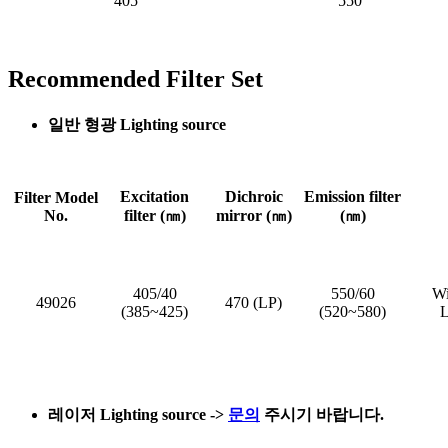
405
550
Recommended Filter Set
일반 형광 Lighting source
Excitation
Dichroic
Emission filter
Filter Model
No.
filter (㎚)
mirror (㎚)
(㎚)
405/40
550/60
Wi
49026
470 (LP)
(385~425)
(520~580)
L
레이저 Lighting source
->
문의
주시기 바랍니다.