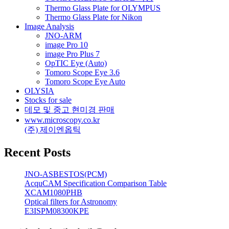
Thermo Glass Plate for OLYMPUS
Thermo Glass Plate for Nikon
Image Analysis
JNO-ARM
image Pro 10
image Pro Plus 7
OpTIC Eye (Auto)
Tomoro Scope Eye 3.6
Tomoro Scope Eye Auto
OLYSIA
Stocks for sale
데모 및 중고 현미경 판매
www.microscopy.co.kr
(주) 제이엔옵틱
Recent Posts
JNO-ASBESTOS(PCM)
AcquCAM Specification Comparison Table
XCAM1080PHB
Optical filters for Astronomy
E3ISPM08300KPE