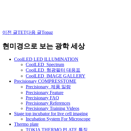
이전 글
TET
다음 글
Topaz
글
네
현미경으로 보는 광학 세상
비
CoolLED LED ILLUMINATION
게
CoolLED_Spectrum
CoolLED_형광필터 대응표
이
CoolLED_IMAGE GALLERY
션
Precisionary COMPRESSTOME
Precisionary_제품 일람
Precisionary Feature
Precisionary FAQ
Precisionary References
Precisionary Training Videos
Stage top incubator for live cell imaging
Incubation System For Microscope
Thermo plate
TOKIA THERMO PLATE 특징