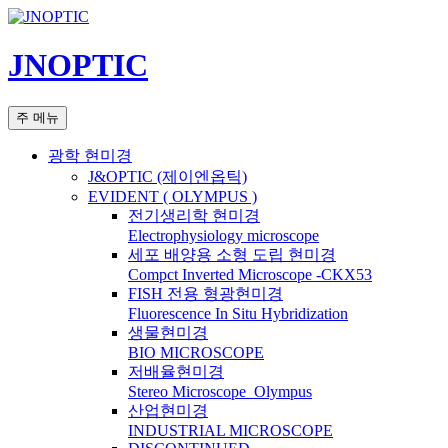
컨
텐
JNOPTIC
츠
로
건
검
주 메뉴
너
색
뛰
광학 현미경
기
J&OPTIC (제이엔옵틱)
EVIDENT ( OLYMPUS )
전기생리학 현미경
Electrophysiology microscope
세포 배양용 소형 도립 현미경
Compct Inverted Microscope -CKX53
FISH 전용 형광현미경
Fluorescence In Situ Hybridization
생물현미경
BIO MICROSCOPE
저배율현미경
Stereo Microscope_Olympus
산업현미경
INDUSTRIAL MICROSCOPE