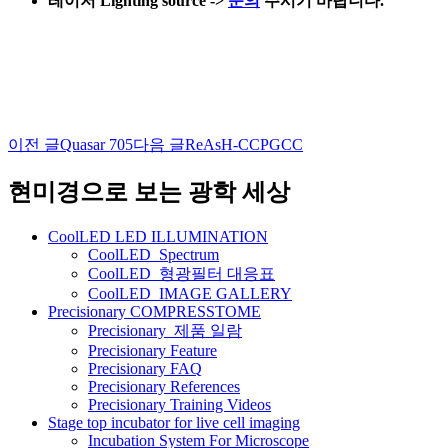
레이저 Lighting source
->
문의
주시기 바랍니다.
이전 글
Quasar 705
다음 글
ReAsH-CCPGCC
글
네
현미경으로 보는 광학 세상
비
CoolLED LED ILLUMINATION
게
CoolLED_Spectrum
CoolLED_형광필터 대응표
이
CoolLED_IMAGE GALLERY
션
Precisionary COMPRESSTOME
Precisionary_제품 일람
Precisionary Feature
Precisionary FAQ
Precisionary References
Precisionary Training Videos
Stage top incubator for live cell imaging
Incubation System For Microscope