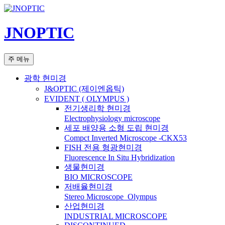
컨
텐
JNOPTIC
츠
로
건
검
주 메뉴
너
색
뛰
광학 현미경
기
J&OPTIC (제이엔옵틱)
EVIDENT ( OLYMPUS )
전기생리학 현미경
Electrophysiology microscope
세포 배양용 소형 도립 현미경
Compct Inverted Microscope -CKX53
FISH 전용 형광현미경
Fluorescence In Situ Hybridization
생물현미경
BIO MICROSCOPE
저배율현미경
Stereo Microscope_Olympus
산업현미경
INDUSTRIAL MICROSCOPE