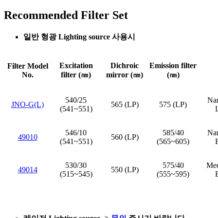
Recommended Filter Set
일반 형광 Lighting source 사용시
Excitation
Dichroic
Emission filter
Filter Model
No.
filter (㎚)
mirror (㎚)
(㎚)
540/25
Nar
JNO-G(L)
565 (LP)
575 (LP)
(541~551)
546/10
585/40
Nar
49010
560 (LP)
(541~551)
(565~605)
530/30
575/40
Med
49014
550 (LP)
(515~545)
(555~595)