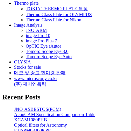
Thermo plate
TOKIA THERMO PLATE 특징
Thermo Glass Plate for OLYMPUS
Thermo Glass Plate for Nikon
Image Analysis
JNO-ARM
image Pro 10
image Pro Plus 7
OpTIC Eye (Auto)
Tomoro Scope Eye 3.6
Tomoro Scope Eye Auto
OLYSIA
Stocks for sale
데모 및 중고 현미경 판매
www.microscopy.co.kr
(주) 제이엔옵틱
Recent Posts
JNO-ASBESTOS(PCM)
AcquCAM Specification Comparison Table
XCAM1080PHB
Optical filters for Astronomy
E3ISPM08300KPE