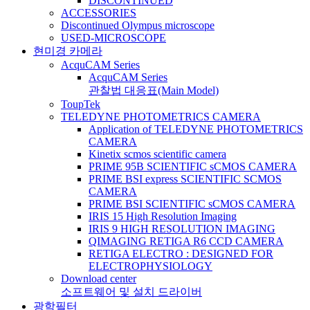
DISCONTINUED
ACCESSORIES
Discontinued Olympus microscope
USED-MICROSCOPE
현미경 카메라
AcquCAM Series
AcquCAM Series
관찰법 대응표(Main Model)
ToupTek
TELEDYNE PHOTOMETRICS CAMERA
Application of TELEDYNE PHOTOMETRICS
CAMERA
Kinetix scmos scientific camera
PRIME 95B SCIENTIFIC sCMOS CAMERA
PRIME BSI express SCIENTIFIC SCMOS
CAMERA
PRIME BSI SCIENTIFIC sCMOS CAMERA
IRIS 15 High Resolution Imaging
IRIS 9 HIGH RESOLUTION IMAGING
QIMAGING RETIGA R6 CCD CAMERA
RETIGA ELECTRO : DESIGNED FOR
ELECTROPHYSIOLOGY
Download center
소프트웨어 및 설치 드라이버
광학필터