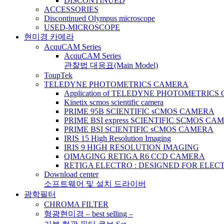
DISCONTINUED
ACCESSORIES
Discontinued Olympus microscope
USED-MICROSCOPE
현미경 카메라
AcquCAM Series
AcquCAM Series
관찰법 대응표(Main Model)
ToupTek
TELEDYNE PHOTOMETRICS CAMERA
Application of TELEDYNE PHOTOMETRIC
Kinetix scmos scientific camera
PRIME 95B SCIENTIFIC sCMOS CAMERA
PRIME BSI express SCIENTIFIC SCMOS CA
PRIME BSI SCIENTIFIC sCMOS CAMERA
IRIS 15 High Resolution Imaging
IRIS 9 HIGH RESOLUTION IMAGING
QIMAGING RETIGA R6 CCD CAMERA
RETIGA ELECTRO : DESIGNED FOR ELE
Download center
소프트웨어 및 설치 드라이버
광학필터
CHROMA FILTER
형광현미경 – best selling –