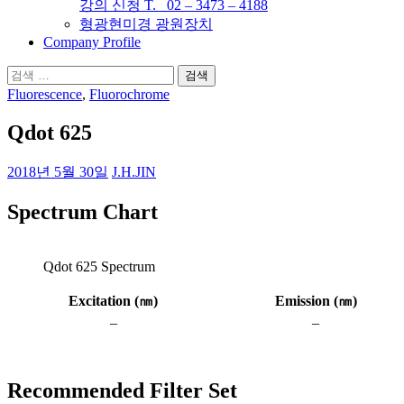
강의 신청 T. 02 – 3473 – 4188
형광현미경 광원장치
Company Profile
검
색:
Fluorescence
,
Fluorochrome
Qdot 625
2018년 5월 30일
J.H.JIN
Spectrum Chart
Qdot 625 Spectrum
Excitation (
㎚
)
Emission (
㎚
)
–
–
Recommended Filter Set