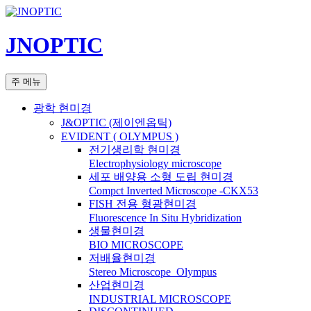
컨
텐
JNOPTIC
츠
로
건
검
주 메뉴
너
색
뛰
광학 현미경
기
J&OPTIC (제이엔옵틱)
EVIDENT ( OLYMPUS )
전기생리학 현미경
Electrophysiology microscope
세포 배양용 소형 도립 현미경
Compct Inverted Microscope -CKX53
FISH 전용 형광현미경
Fluorescence In Situ Hybridization
생물현미경
BIO MICROSCOPE
저배율현미경
Stereo Microscope_Olympus
산업현미경
INDUSTRIAL MICROSCOPE