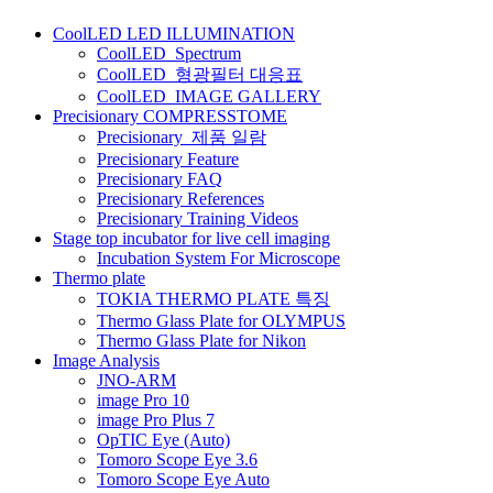
비
CoolLED LED ILLUMINATION
게
CoolLED_Spectrum
CoolLED_형광필터 대응표
이
CoolLED_IMAGE GALLERY
션
Precisionary COMPRESSTOME
Precisionary_제품 일람
Precisionary Feature
Precisionary FAQ
Precisionary References
Precisionary Training Videos
Stage top incubator for live cell imaging
Incubation System For Microscope
Thermo plate
TOKIA THERMO PLATE 특징
Thermo Glass Plate for OLYMPUS
Thermo Glass Plate for Nikon
Image Analysis
JNO-ARM
image Pro 10
image Pro Plus 7
OpTIC Eye (Auto)
Tomoro Scope Eye 3.6
Tomoro Scope Eye Auto