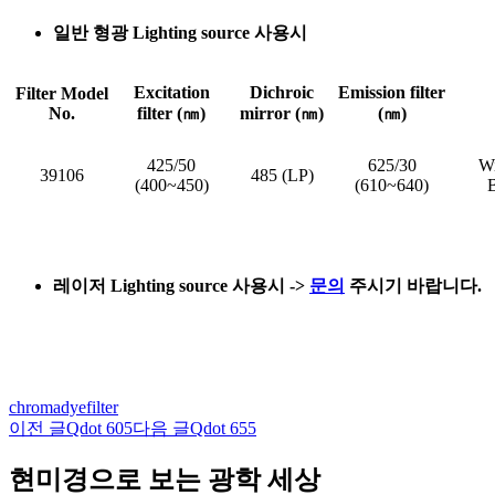
일반 형광 Lighting source 사용시
Excitation
Dichroic
Emission filter
Filter Model
No.
filter (㎚)
mirror (㎚)
(㎚)
425/50
625/30
Wi
39106
485 (LP)
(400~450)
(610~640)
레이저 Lighting source 사용시
->
문의
주시기 바랍니다.
chroma
dye
filter
이전 글
Qdot 605
다음 글
Qdot 655
글
네
현미경으로 보는 광학 세상