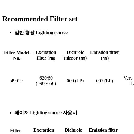
Recommended Filter set
일반 형광 Lighting source
Excitation
Dichroic
Emission filter
Filter Model
filter (㎚)
mirror (㎚)
(㎚)
No.
620/60
Very 
49019
660 (LP)
665 (LP)
(590~650)
L
레이저 Lighting source 사용시
Excitation
Dichroic
Emission filter
Filter