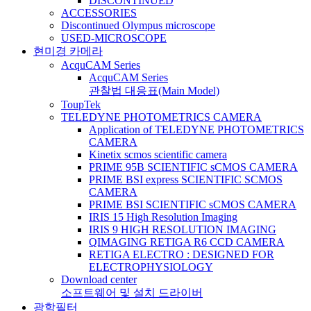
DISCONTINUED
ACCESSORIES
Discontinued Olympus microscope
USED-MICROSCOPE
현미경 카메라
AcquCAM Series
AcquCAM Series
관찰법 대응표(Main Model)
ToupTek
TELEDYNE PHOTOMETRICS CAMERA
Application of TELEDYNE PHOTOMETRICS
CAMERA
Kinetix scmos scientific camera
PRIME 95B SCIENTIFIC sCMOS CAMERA
PRIME BSI express SCIENTIFIC SCMOS
CAMERA
PRIME BSI SCIENTIFIC sCMOS CAMERA
IRIS 15 High Resolution Imaging
IRIS 9 HIGH RESOLUTION IMAGING
QIMAGING RETIGA R6 CCD CAMERA
RETIGA ELECTRO : DESIGNED FOR
ELECTROPHYSIOLOGY
Download center
소프트웨어 및 설치 드라이버
광학필터