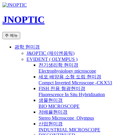
컨
텐
JNOPTIC
츠
로
건
검
주 메뉴
너
색
뛰
광학 현미경
기
J&OPTIC (제이엔옵틱)
EVIDENT ( OLYMPUS )
전기생리학 현미경
Electrophysiology microscope
세포 배양용 소형 도립 현미경
Compct Inverted Microscope -CKX53
FISH 전용 형광현미경
Fluorescence In Situ Hybridization
생물현미경
BIO MICROSCOPE
저배율현미경
Stereo Microscope_Olympus
산업현미경
INDUSTRIAL MICROSCOPE