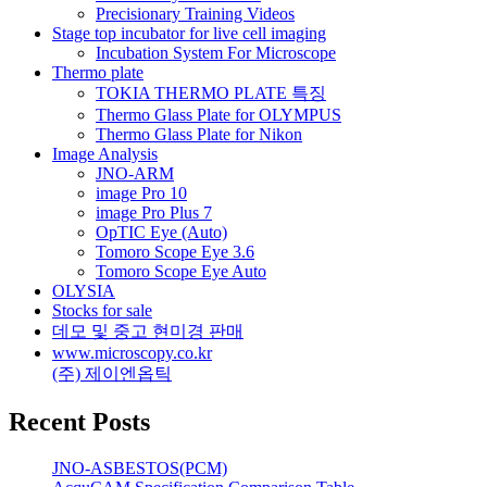
Precisionary Training Videos
Stage top incubator for live cell imaging
Incubation System For Microscope
Thermo plate
TOKIA THERMO PLATE 특징
Thermo Glass Plate for OLYMPUS
Thermo Glass Plate for Nikon
Image Analysis
JNO-ARM
image Pro 10
image Pro Plus 7
OpTIC Eye (Auto)
Tomoro Scope Eye 3.6
Tomoro Scope Eye Auto
OLYSIA
Stocks for sale
데모 및 중고 현미경 판매
www.microscopy.co.kr
(주) 제이엔옵틱
Recent Posts
JNO-ASBESTOS(PCM)