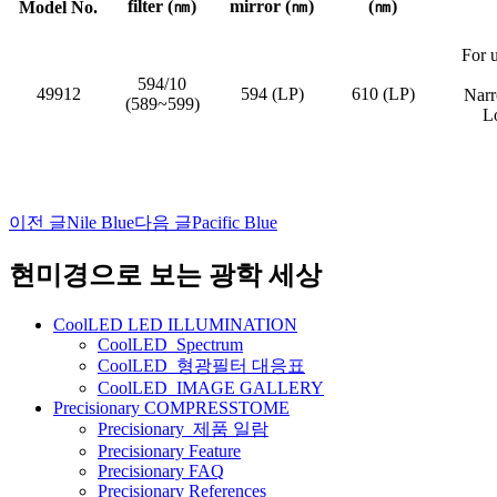
filter (㎚)
mirror (㎚)
(㎚)
Model No.
For 
594/10
49912
594 (LP)
610 (LP)
Narr
(589~599)
L
이전 글
Nile Blue
다음 글
Pacific Blue
글
네
현미경으로 보는 광학 세상
비
CoolLED LED ILLUMINATION
게
CoolLED_Spectrum
CoolLED_형광필터 대응표
이
CoolLED_IMAGE GALLERY
션
Precisionary COMPRESSTOME
Precisionary_제품 일람
Precisionary Feature
Precisionary FAQ
Precisionary References