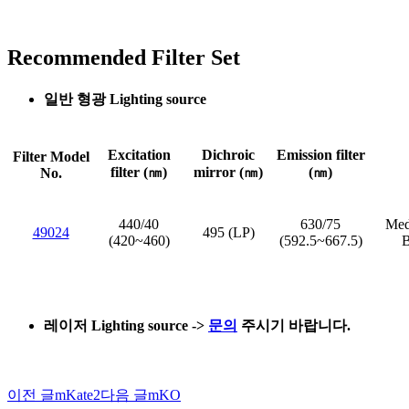
Recommended Filter Set
일반 형광 Lighting source
Excitation
Dichroic
Emission filter
Filter Model
filter (㎚)
mirror (㎚)
(㎚)
No.
440/40
630/75
Med
49024
495 (LP)
(420~460)
(592.5~667.5)
B
레이저 Lighting source
->
문의
주시기 바랍니다.
이전 글
mKate2
다음 글
mKO
글