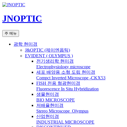
컨
텐
JNOPTIC
츠
로
건
검
주 메뉴
너
색
뛰
광학 현미경
기
J&OPTIC (제이엔옵틱)
EVIDENT ( OLYMPUS )
전기생리학 현미경
Electrophysiology microscope
세포 배양용 소형 도립 현미경
Compct Inverted Microscope -CKX53
FISH 전용 형광현미경
Fluorescence In Situ Hybridization
생물현미경
BIO MICROSCOPE
저배율현미경
Stereo Microscope_Olympus
산업현미경
INDUSTRIAL MICROSCOPE