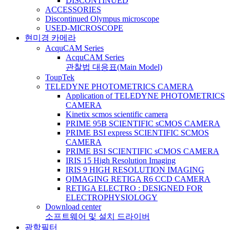
DISCONTINUED
ACCESSORIES
Discontinued Olympus microscope
USED-MICROSCOPE
현미경 카메라
AcquCAM Series
AcquCAM Series
관찰법 대응표(Main Model)
ToupTek
TELEDYNE PHOTOMETRICS CAMERA
Application of TELEDYNE PHOTOMETRICS
CAMERA
Kinetix scmos scientific camera
PRIME 95B SCIENTIFIC sCMOS CAMERA
PRIME BSI express SCIENTIFIC SCMOS
CAMERA
PRIME BSI SCIENTIFIC sCMOS CAMERA
IRIS 15 High Resolution Imaging
IRIS 9 HIGH RESOLUTION IMAGING
QIMAGING RETIGA R6 CCD CAMERA
RETIGA ELECTRO : DESIGNED FOR
ELECTROPHYSIOLOGY
Download center
소프트웨어 및 설치 드라이버
광학필터