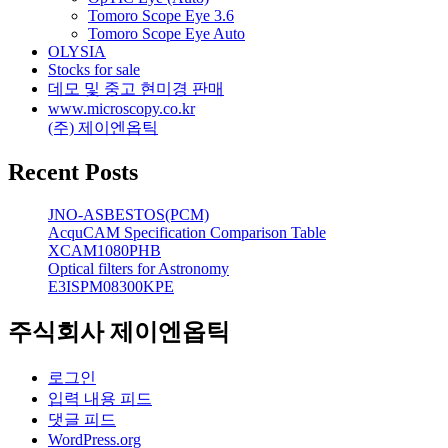
Tomoro Scope Eye 3.6
Tomoro Scope Eye Auto
OLYSIA
Stocks for sale
데모 및 중고 현미경 판매
www.microscopy.co.kr
(주) 제이엔옵틱
Recent Posts
JNO-ASBESTOS(PCM)
AcquCAM Specification Comparison Table
XCAM1080PHB
Optical filters for Astronomy
E3ISPM08300KPE
주식회사 제이엔옵틱
로그인
입력 내용 피드
댓글 피드
WordPress.org