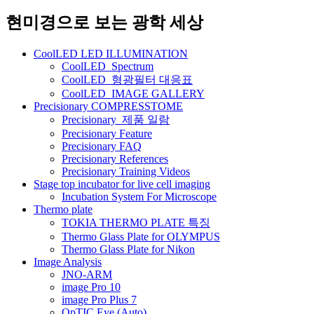
네
현미경으로 보는 광학 세상
비
CoolLED LED ILLUMINATION
게
CoolLED_Spectrum
CoolLED_형광필터 대응표
이
CoolLED_IMAGE GALLERY
션
Precisionary COMPRESSTOME
Precisionary_제품 일람
Precisionary Feature
Precisionary FAQ
Precisionary References
Precisionary Training Videos
Stage top incubator for live cell imaging
Incubation System For Microscope
Thermo plate
TOKIA THERMO PLATE 특징
Thermo Glass Plate for OLYMPUS
Thermo Glass Plate for Nikon
Image Analysis
JNO-ARM
image Pro 10
image Pro Plus 7
OpTIC Eye (Auto)