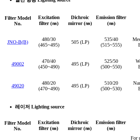
Excitation
Dichroic
Emission filter
Filter Model
filter (㎚)
mirror (㎚)
(㎚)
No.
480/30
535/40
Med
JNO-B(B)
505 (LP)
(465~495)
(515~555)
470/40
525/50
Wi
49002
495 (LP)
(450~490)
(500~550)
480/20
510/20
Nar
49020
495 (LP)
(470~490)
(500~530)
레이저 Lighting source
Excitation
Dichroic
Emission filter
Filter Model
filter (㎚)
mirror (㎚)
(㎚)
No.
For 