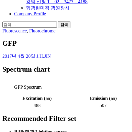
강의 신청 T. 02 – 3473 – 4188
형광현미경 광원장치
Company Profile
검
색:
Fluorescence
,
Fluorochrome
GFP
2017년 4월 20일
J.H.JIN
Spectrum chart
GFP Spectrum
Excitation (
㎚
)
Emission (
㎚
)
488
507
Recommended Filter set
일반 형광 Lighting source