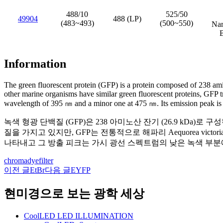
488/10
525/50
49904
488 (LP)
(483~493)
(500~550)
Nar
Information
The green fluorescent protein (GFP) is a protein composed of 238 amin
other marine organisms have similar green fluorescent proteins, GFP tra
wavelength of 395
㎚
and a minor one at 475
㎚
. Its emission peak i
녹색 형광 단백질 (GFP)은 238 아미노산 잔기 (26.9 kD
질을 가지고 있지만, GFP는 전통적으로 해파리 Aequorea vict
나타내고 그 방출 피크는 가시 광선 스펙트럼의 낮은 녹색 부분에
chroma
dye
filter
이전 글
EtBr
다음 글
EYFP
글
네
현미경으로 보는 광학 세상
비
CoolLED LED ILLUMINATION
게