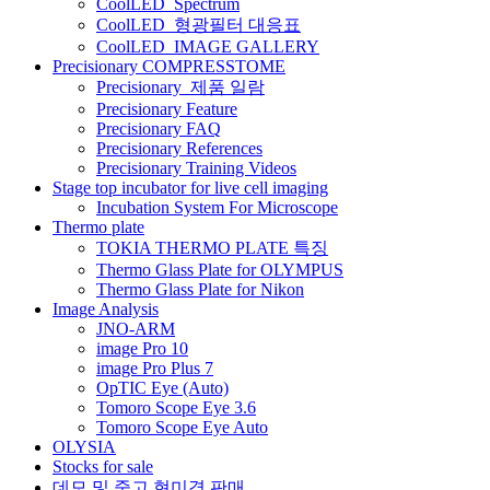
CoolLED_Spectrum
CoolLED_형광필터 대응표
이
CoolLED_IMAGE GALLERY
션
Precisionary COMPRESSTOME
Precisionary_제품 일람
Precisionary Feature
Precisionary FAQ
Precisionary References
Precisionary Training Videos
Stage top incubator for live cell imaging
Incubation System For Microscope
Thermo plate
TOKIA THERMO PLATE 특징
Thermo Glass Plate for OLYMPUS
Thermo Glass Plate for Nikon
Image Analysis
JNO-ARM
image Pro 10
image Pro Plus 7
OpTIC Eye (Auto)
Tomoro Scope Eye 3.6
Tomoro Scope Eye Auto
OLYSIA
Stocks for sale
데모 및 중고 현미경 판매