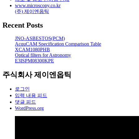
www.microscopy.co.kr
(주) 제이엔옵틱
Recent Posts
JNO-ASBESTOS(PCM)
AcquCAM Specification Comparison Table
XCAM1080PHB
Optical filters for Astronomy
E3ISPM08300KPE
주식회사 제이엔옵틱
로그인
입력 내용 피드
댓글 피드
WordPress.org