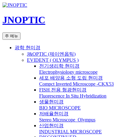
컨
텐
JNOPTIC
츠
로
건
검
주 메뉴
너
색
뛰
광학 현미경
기
J&OPTIC (제이엔옵틱)
EVIDENT ( OLYMPUS )
전기생리학 현미경
Electrophysiology microscope
세포 배양용 소형 도립 현미경
Compct Inverted Microscope -CKX53
FISH 전용 형광현미경
Fluorescence In Situ Hybridization
생물현미경
BIO MICROSCOPE
저배율현미경
Stereo Microscope_Olympus
산업현미경
INDUSTRIAL MICROSCOPE