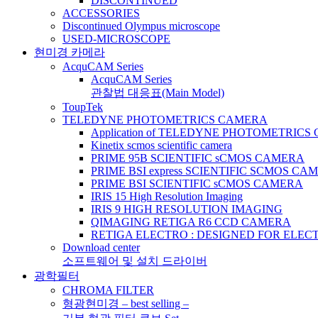
DISCONTINUED
ACCESSORIES
Discontinued Olympus microscope
USED-MICROSCOPE
현미경 카메라
AcquCAM Series
AcquCAM Series
관찰법 대응표(Main Model)
ToupTek
TELEDYNE PHOTOMETRICS CAMERA
Application of TELEDYNE PHOTOMETRIC
Kinetix scmos scientific camera
PRIME 95B SCIENTIFIC sCMOS CAMERA
PRIME BSI express SCIENTIFIC SCMOS CA
PRIME BSI SCIENTIFIC sCMOS CAMERA
IRIS 15 High Resolution Imaging
IRIS 9 HIGH RESOLUTION IMAGING
QIMAGING RETIGA R6 CCD CAMERA
RETIGA ELECTRO : DESIGNED FOR ELE
Download center
소프트웨어 및 설치 드라이버
광학필터
CHROMA FILTER
형광현미경 – best selling –