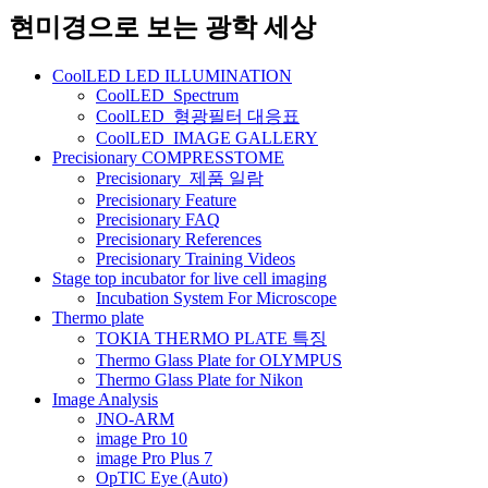
네
현미경으로 보는 광학 세상
비
CoolLED LED ILLUMINATION
게
CoolLED_Spectrum
CoolLED_형광필터 대응표
이
CoolLED_IMAGE GALLERY
션
Precisionary COMPRESSTOME
Precisionary_제품 일람
Precisionary Feature
Precisionary FAQ
Precisionary References
Precisionary Training Videos
Stage top incubator for live cell imaging
Incubation System For Microscope
Thermo plate
TOKIA THERMO PLATE 특징
Thermo Glass Plate for OLYMPUS
Thermo Glass Plate for Nikon
Image Analysis
JNO-ARM
image Pro 10
image Pro Plus 7
OpTIC Eye (Auto)