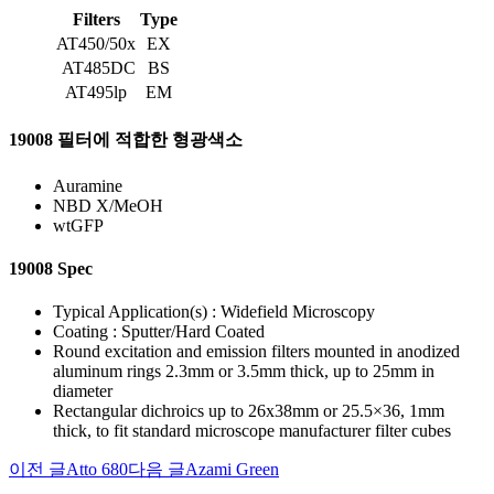
Filters
Type
AT450/50x
EX
AT485DC
BS
AT495lp
EM
19008 필터에 적합한 형광색소
Auramine
NBD X/MeOH
wtGFP
19008 Spec
Typical Application(s) : Widefield Microscopy
Coating : Sputter/Hard Coated
Round excitation and emission filters mounted in anodized
aluminum rings 2.3mm or 3.5mm thick, up to 25mm in
diameter
Rectangular dichroics up to 26x38mm or 25.5×36, 1mm
thick, to fit standard microscope manufacturer filter cubes
이전 글
Atto 680
다음 글
Azami Green
글