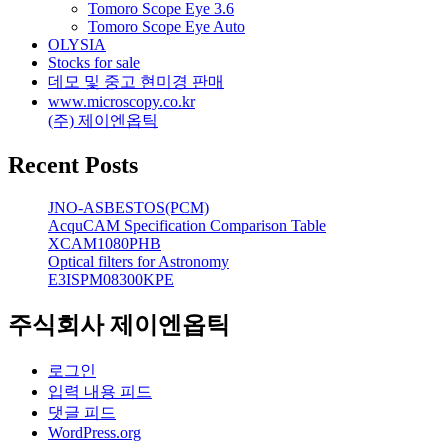
Tomoro Scope Eye 3.6
Tomoro Scope Eye Auto
OLYSIA
Stocks for sale
데모 및 중고 현미경 판매
www.microscopy.co.kr
(주) 제이엔옵틱
Recent Posts
JNO-ASBESTOS(PCM)
AcquCAM Specification Comparison Table
XCAM1080PHB
Optical filters for Astronomy
E3ISPM08300KPE
주식회사 제이엔옵틱
로그인
입력 내용 피드
댓글 피드
WordPress.org