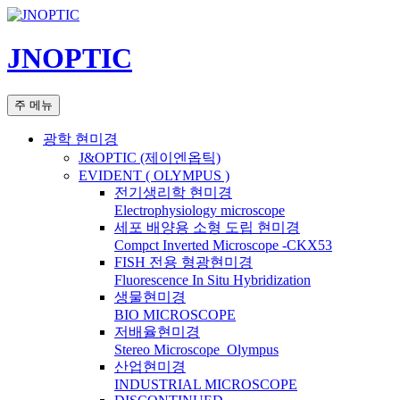
컨
텐
JNOPTIC
츠
로
건
검
주 메뉴
너
색
뛰
광학 현미경
기
J&OPTIC (제이엔옵틱)
EVIDENT ( OLYMPUS )
전기생리학 현미경
Electrophysiology microscope
세포 배양용 소형 도립 현미경
Compct Inverted Microscope -CKX53
FISH 전용 형광현미경
Fluorescence In Situ Hybridization
생물현미경
BIO MICROSCOPE
저배율현미경
Stereo Microscope_Olympus
산업현미경
INDUSTRIAL MICROSCOPE