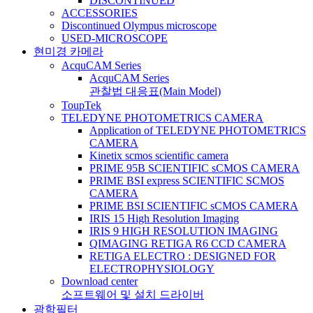
DISCONTINUED
ACCESSORIES
Discontinued Olympus microscope
USED-MICROSCOPE
현미경 카메라
AcquCAM Series
AcquCAM Series
관찰법 대응표(Main Model)
ToupTek
TELEDYNE PHOTOMETRICS CAMERA
Application of TELEDYNE PHOTOMETRICS
CAMERA
Kinetix scmos scientific camera
PRIME 95B SCIENTIFIC sCMOS CAMERA
PRIME BSI express SCIENTIFIC SCMOS
CAMERA
PRIME BSI SCIENTIFIC sCMOS CAMERA
IRIS 15 High Resolution Imaging
IRIS 9 HIGH RESOLUTION IMAGING
QIMAGING RETIGA R6 CCD CAMERA
RETIGA ELECTRO : DESIGNED FOR
ELECTROPHYSIOLOGY
Download center
소프트웨어 및 설치 드라이버
광학필터