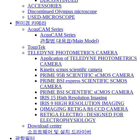
DISCONTINUED
ACCESSORIES
Discontinued Olympus microscope
USED-MICROSCOPE
현미경 카메라
AcquCAM Series
AcquCAM Series
관찰법 대응표(Main Model)
ToupTek
TELEDYNE PHOTOMETRICS CAMERA
Application of TELEDYNE PHOTOMETRICS
CAMERA
Kinetix scmos scientific camera
PRIME 95B SCIENTIFIC sCMOS CAMERA
PRIME BSI express SCIENTIFIC SCMOS
CAMERA
PRIME BSI SCIENTIFIC sCMOS CAMERA
IRIS 15 High Resolution Imaging
IRIS 9 HIGH RESOLUTION IMAGING
QIMAGING RETIGA R6 CCD CAMERA
RETIGA ELECTRO : DESIGNED FOR
ELECTROPHYSIOLOGY
Download center
소프트웨어 및 설치 드라이버
광학필터