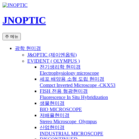
컨
텐
JNOPTIC
츠
로
건
검
주 메뉴
너
색
뛰
광학 현미경
기
J&OPTIC (제이엔옵틱)
EVIDENT ( OLYMPUS )
전기생리학 현미경
Electrophysiology microscope
세포 배양용 소형 도립 현미경
Compct Inverted Microscope -CKX53
FISH 전용 형광현미경
Fluorescence In Situ Hybridization
생물현미경
BIO MICROSCOPE
저배율현미경
Stereo Microscope_Olympus
산업현미경
INDUSTRIAL MICROSCOPE