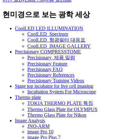
글
네
현미경으로 보는 광학 세상
비
CoolLED LED ILLUMINATION
게
CoolLED_Spectrum
CoolLED_형광필터 대응표
이
CoolLED_IMAGE GALLERY
션
Precisionary COMPRESSTOME
Precisionary_제품 일람
Precisionary Feature
Precisionary FAQ
Precisionary References
Precisionary Training Videos
Stage top incubator for live cell imaging
Incubation System For Microscope
Thermo plate
TOKIA THERMO PLATE 특징
Thermo Glass Plate for OLYMPUS
Thermo Glass Plate for Nikon
Image Analysis
JNO-ARM
image Pro 10
image Pro Plus 7