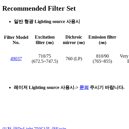
Recommended Filter Set
일반 형광 Lighting source 사용시
Excitation
Dichroic
Emission filter
Filter Model
No.
filter (㎚)
mirror (㎚)
(㎚)
710/75
810/90
Very
49037
760 (LP)
(672.5~747.5)
(765~855)
레이저 Lighting source 사용시
->
문의
주시기 바랍니다.
이전 글
DyLight 750
다음 글
Eosin