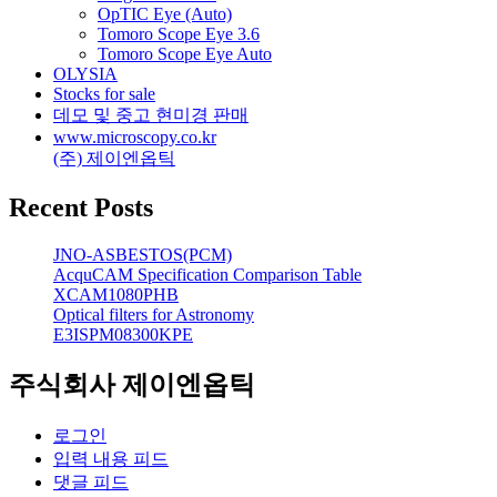
OpTIC Eye (Auto)
Tomoro Scope Eye 3.6
Tomoro Scope Eye Auto
OLYSIA
Stocks for sale
데모 및 중고 현미경 판매
www.microscopy.co.kr
(주) 제이엔옵틱
Recent Posts
JNO-ASBESTOS(PCM)
AcquCAM Specification Comparison Table
XCAM1080PHB
Optical filters for Astronomy
E3ISPM08300KPE
주식회사 제이엔옵틱
로그인
입력 내용 피드
댓글 피드