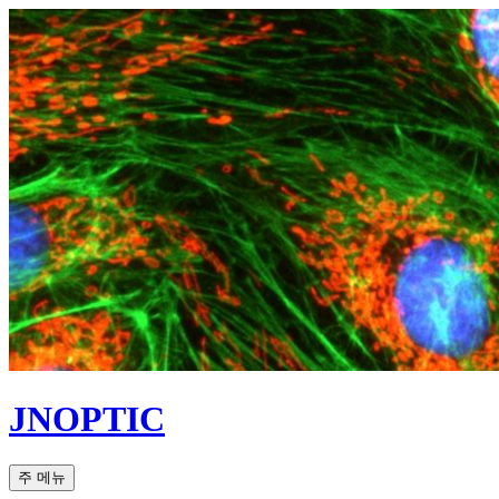
컨
텐
츠
로
건
너
뛰
기
JNOPTIC
검
주 메뉴
색