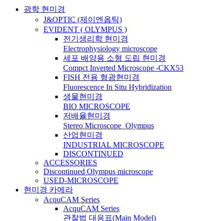
광학 현미경
J&OPTIC (제이엔옵틱)
EVIDENT ( OLYMPUS )
전기생리학 현미경
Electrophysiology microscope
세포 배양용 소형 도립 현미경
Compct Inverted Microscope -CKX53
FISH 전용 형광현미경
Fluorescence In Situ Hybridization
생물현미경
BIO MICROSCOPE
저배율현미경
Stereo Microscope_Olympus
산업현미경
INDUSTRIAL MICROSCOPE
DISCONTINUED
ACCESSORIES
Discontinued Olympus microscope
USED-MICROSCOPE
현미경 카메라
AcquCAM Series
AcquCAM Series
관찰법 대응표(Main Model)