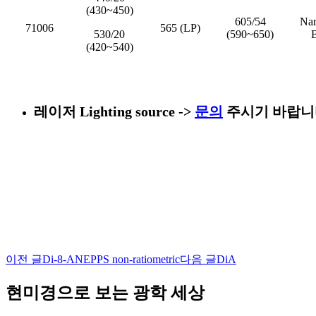
(430~450)
605/54
Nar
71006
565 (LP)
530/20
(590~650)
(420~540)
레이저 Lighting source
->
문의
주시기 바랍니
이전 글
Di-8-ANEPPS non-ratiometric
다음 글
DiA
글
네
현미경으로 보는 광학 세상
비