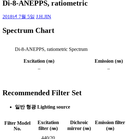
Di-8-ANEPPS, ratiometric
2018년 7월 5일
J.H.JIN
Spectrum Chart
Di-8-ANEPPS, ratiometric Spectrum
Excitation (
㎚
)
Emission (
㎚
)
–
–
Recommended Filter Set
일반 형광 Lighting source
Excitation
Dichroic
Emission filter
Filter Model
filter (㎚)
mirror (㎚)
(㎚)
No.
440/20