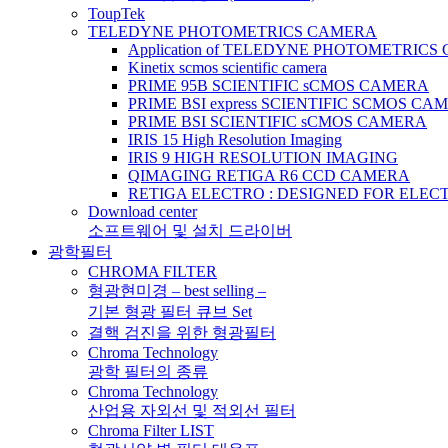
ToupTek
TELEDYNE PHOTOMETRICS CAMERA
Application of TELEDYNE PHOTOMETRIC
Kinetix scmos scientific camera
PRIME 95B SCIENTIFIC sCMOS CAMERA
PRIME BSI express SCIENTIFIC SCMOS CA
PRIME BSI SCIENTIFIC sCMOS CAMERA
IRIS 15 High Resolution Imaging
IRIS 9 HIGH RESOLUTION IMAGING
QIMAGING RETIGA R6 CCD CAMERA
RETIGA ELECTRO : DESIGNED FOR ELE
Download center
소프트웨어 및 설치 드라이버
광학필터
CHROMA FILTER
형광현미경 – best selling –
기본 형광 필터 큐브 Set
결핵 검진을 위한 형광필터
Chroma Technology
광학 필터의 종류
Chroma Technology
산업용 자외선 및 적외선 필터
Chroma Filter LIST