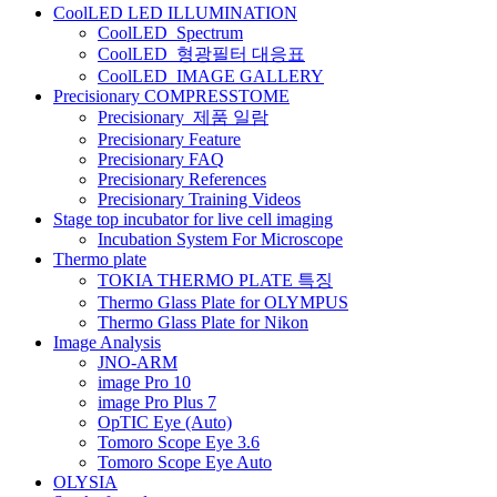
CoolLED LED ILLUMINATION
게
CoolLED_Spectrum
CoolLED_형광필터 대응표
이
CoolLED_IMAGE GALLERY
션
Precisionary COMPRESSTOME
Precisionary_제품 일람
Precisionary Feature
Precisionary FAQ
Precisionary References
Precisionary Training Videos
Stage top incubator for live cell imaging
Incubation System For Microscope
Thermo plate
TOKIA THERMO PLATE 특징
Thermo Glass Plate for OLYMPUS
Thermo Glass Plate for Nikon
Image Analysis
JNO-ARM
image Pro 10
image Pro Plus 7
OpTIC Eye (Auto)
Tomoro Scope Eye 3.6
Tomoro Scope Eye Auto
OLYSIA