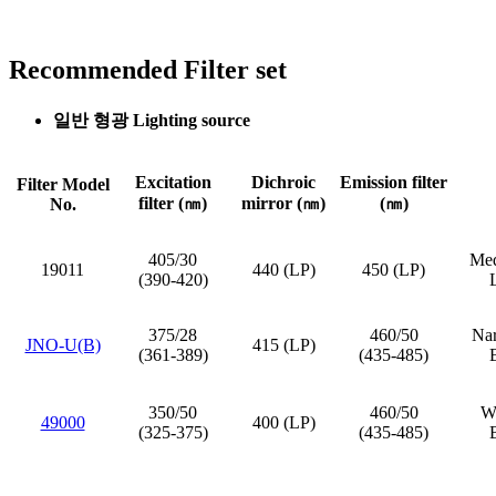
Recommended Filter set
일반 형광 Lighting source
Excitation
Dichroic
Emission filter
Filter Model
filter (㎚)
mirror (㎚)
(㎚)
No.
405/30
Med
19011
440 (LP)
450 (LP)
(390-420)
375/28
460/50
Nar
JNO-U(B)
415 (LP)
(361-389)
(435-485)
350/50
460/50
Wi
49000
400 (LP)
(325-375)
(435-485)