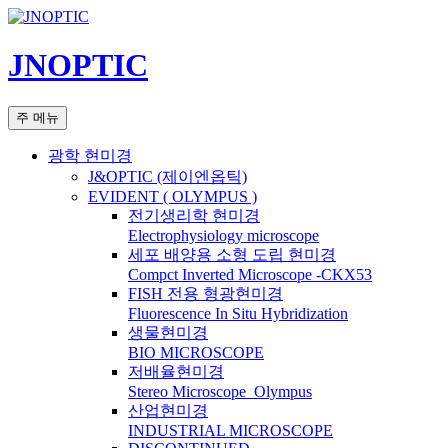
컨
텐
JNOPTIC
츠
로
건
검
주 메뉴
너
색
뛰
광학 현미경
기
J&OPTIC (제이엔옵틱)
EVIDENT ( OLYMPUS )
전기생리학 현미경
Electrophysiology microscope
세포 배양용 소형 도립 현미경
Compct Inverted Microscope -CKX53
FISH 전용 형광현미경
Fluorescence In Situ Hybridization
생물현미경
BIO MICROSCOPE
저배율현미경
Stereo Microscope_Olympus
산업현미경
INDUSTRIAL MICROSCOPE