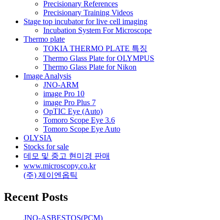
Precisionary References
Precisionary Training Videos
Stage top incubator for live cell imaging
Incubation System For Microscope
Thermo plate
TOKIA THERMO PLATE 특징
Thermo Glass Plate for OLYMPUS
Thermo Glass Plate for Nikon
Image Analysis
JNO-ARM
image Pro 10
image Pro Plus 7
OpTIC Eye (Auto)
Tomoro Scope Eye 3.6
Tomoro Scope Eye Auto
OLYSIA
Stocks for sale
데모 및 중고 현미경 판매
www.microscopy.co.kr
(주) 제이엔옵틱
Recent Posts
JNO-ASBESTOS(PCM)