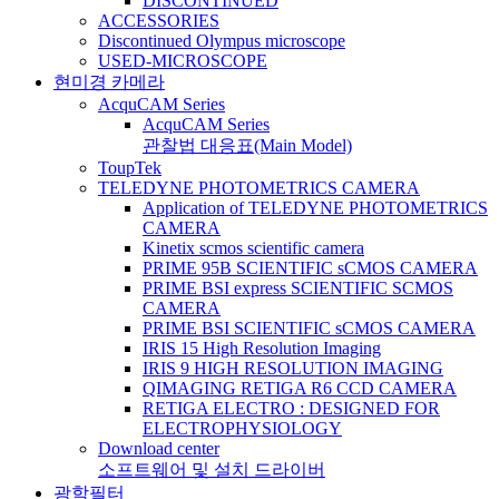
DISCONTINUED
ACCESSORIES
Discontinued Olympus microscope
USED-MICROSCOPE
현미경 카메라
AcquCAM Series
AcquCAM Series
관찰법 대응표(Main Model)
ToupTek
TELEDYNE PHOTOMETRICS CAMERA
Application of TELEDYNE PHOTOMETRICS
CAMERA
Kinetix scmos scientific camera
PRIME 95B SCIENTIFIC sCMOS CAMERA
PRIME BSI express SCIENTIFIC SCMOS
CAMERA
PRIME BSI SCIENTIFIC sCMOS CAMERA
IRIS 15 High Resolution Imaging
IRIS 9 HIGH RESOLUTION IMAGING
QIMAGING RETIGA R6 CCD CAMERA
RETIGA ELECTRO : DESIGNED FOR
ELECTROPHYSIOLOGY
Download center
소프트웨어 및 설치 드라이버
광학필터