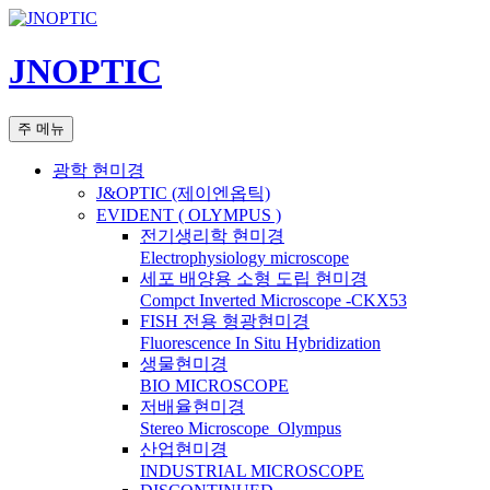
컨
텐
JNOPTIC
츠
로
건
검
주 메뉴
너
색
뛰
광학 현미경
기
J&OPTIC (제이엔옵틱)
EVIDENT ( OLYMPUS )
전기생리학 현미경
Electrophysiology microscope
세포 배양용 소형 도립 현미경
Compct Inverted Microscope -CKX53
FISH 전용 형광현미경
Fluorescence In Situ Hybridization
생물현미경
BIO MICROSCOPE
저배율현미경
Stereo Microscope_Olympus
산업현미경
INDUSTRIAL MICROSCOPE