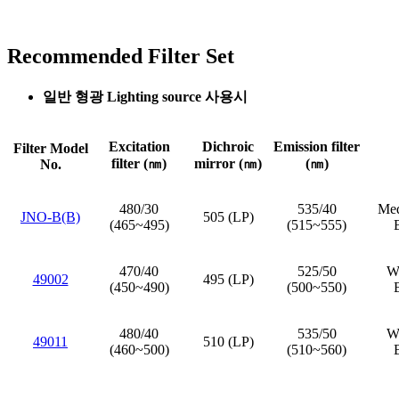
Recommended Filter Set
일반 형광 Lighting source 사용시
Excitation
Dichroic
Emission filter
Filter Model
filter (㎚)
mirror (㎚)
(㎚)
No.
480/30
535/40
Med
JNO-B(B)
505 (LP)
(465~495)
(515~555)
470/40
525/50
Wi
49002
495 (LP)
(450~490)
(500~550)
480/40
535/50
Wi
49011
510 (LP)
(460~500)
(510~560)