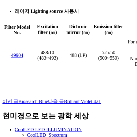
레이저 Lighting source 사용시
Excitation
Dichroic
Emission filter
Filter Model
filter (㎚)
mirror (㎚)
(㎚)
No.
For 
488/10
525/50
49904
488 (LP)
(483~493)
(500~550)
Nar
이전 글
Biosearch Blue
다음 글
Brilliant Violet 421
글
네
현미경으로 보는 광학 세상
비
CoolLED LED ILLUMINATION
게
CoolLED_Spectrum