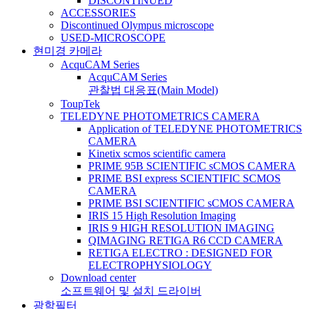
DISCONTINUED
ACCESSORIES
Discontinued Olympus microscope
USED-MICROSCOPE
현미경 카메라
AcquCAM Series
AcquCAM Series
관찰법 대응표(Main Model)
ToupTek
TELEDYNE PHOTOMETRICS CAMERA
Application of TELEDYNE PHOTOMETRICS
CAMERA
Kinetix scmos scientific camera
PRIME 95B SCIENTIFIC sCMOS CAMERA
PRIME BSI express SCIENTIFIC SCMOS
CAMERA
PRIME BSI SCIENTIFIC sCMOS CAMERA
IRIS 15 High Resolution Imaging
IRIS 9 HIGH RESOLUTION IMAGING
QIMAGING RETIGA R6 CCD CAMERA
RETIGA ELECTRO : DESIGNED FOR
ELECTROPHYSIOLOGY
Download center
소프트웨어 및 설치 드라이버
광학필터