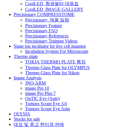
CoolLED_형광필터 대응표
이
CoolLED_IMAGE GALLERY
션
Precisionary COMPRESSTOME
Precisionary_제품 일람
Precisionary Feature
Precisionary FAQ
Precisionary References
Precisionary Training Videos
Stage top incubator for live cell imaging
Incubation System For Microscope
Thermo plate
TOKIA THERMO PLATE 특징
Thermo Glass Plate for OLYMPUS
Thermo Glass Plate for Nikon
Image Analysis
JNO-ARM
image Pro 10
image Pro Plus 7
OpTIC Eye (Auto)
Tomoro Scope Eye 3.6
Tomoro Scope Eye Auto
OLYSIA
Stocks for sale
데모 및 중고 현미경 판매