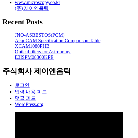
www.microscopy.co.kr
(주) 제이엔옵틱
Recent Posts
JNO-ASBESTOS(PCM)
AcquCAM Specification Comparison Table
XCAM1080PHB
Optical filters for Astronomy
E3ISPM08300KPE
주식회사 제이엔옵틱
로그인
입력 내용 피드
댓글 피드
WordPress.org