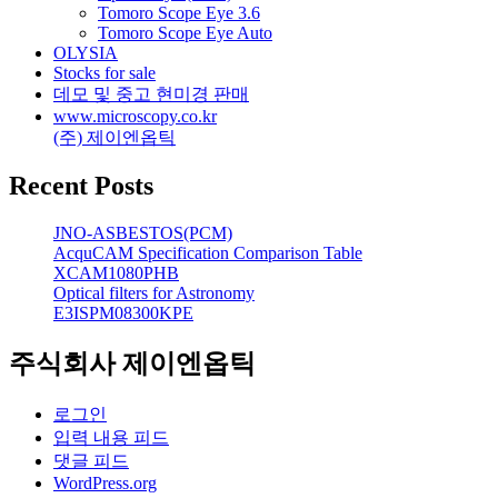
Tomoro Scope Eye 3.6
Tomoro Scope Eye Auto
OLYSIA
Stocks for sale
데모 및 중고 현미경 판매
www.microscopy.co.kr
(주) 제이엔옵틱
Recent Posts
JNO-ASBESTOS(PCM)
AcquCAM Specification Comparison Table
XCAM1080PHB
Optical filters for Astronomy
E3ISPM08300KPE
주식회사 제이엔옵틱
로그인
입력 내용 피드
댓글 피드
WordPress.org