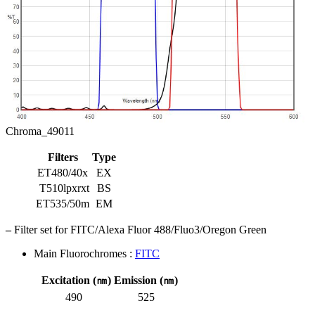
Chroma_49011
Filters
Type
ET480/40x
EX
T510lpxrxt
BS
ET535/50m
EM
–
Filter set for FITC/Alexa Fluor 488/Fluo3/Oregon Green
Main Fluorochromes :
FITC
Excitation (㎚)
Emission (㎚)
490
525