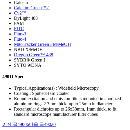
Calcein
Calcium Green™-1
Cy2™
DyLight 488
FAM
FITC
Fluo-3
Fluo-4
MitoTracker Green FM/MeOH
NBD X/MeOH
Oregon Green™ 488
SYBR® Green I
SYTO 9/DNA
49011 Spec
Typical Application(s) : Widefield Microscopy
Coating : Sputter/Hard Coated
Round excitation and emission filters mounted in anodized
aluminum rings 2.3mm thick, up to 25mm in diameter
Rectangular dichroics up to 26x38mm, 1mm thick, to fit
standard microscope manufacturer filter cubes
이전 글
49006
다음 글
49020
글