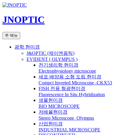
컨
텐
JNOPTIC
츠
로
건
검
주 메뉴
너
색
뛰
광학 현미경
기
J&OPTIC (제이엔옵틱)
EVIDENT ( OLYMPUS )
전기생리학 현미경
Electrophysiology microscope
세포 배양용 소형 도립 현미경
Compct Inverted Microscope -CKX53
FISH 전용 형광현미경
Fluorescence In Situ Hybridization
생물현미경
BIO MICROSCOPE
저배율현미경
Stereo Microscope_Olympus
산업현미경
INDUSTRIAL MICROSCOPE