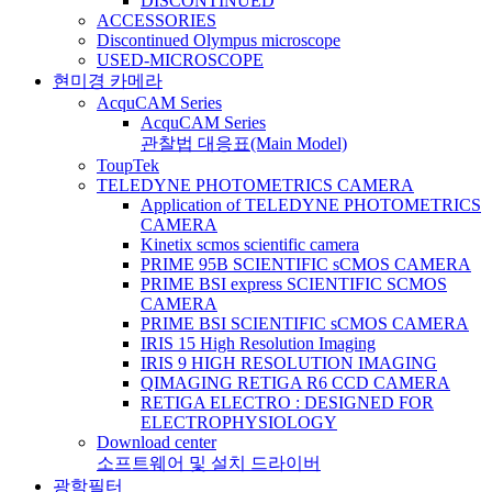
DISCONTINUED
ACCESSORIES
Discontinued Olympus microscope
USED-MICROSCOPE
현미경 카메라
AcquCAM Series
AcquCAM Series
관찰법 대응표(Main Model)
ToupTek
TELEDYNE PHOTOMETRICS CAMERA
Application of TELEDYNE PHOTOMETRICS
CAMERA
Kinetix scmos scientific camera
PRIME 95B SCIENTIFIC sCMOS CAMERA
PRIME BSI express SCIENTIFIC SCMOS
CAMERA
PRIME BSI SCIENTIFIC sCMOS CAMERA
IRIS 15 High Resolution Imaging
IRIS 9 HIGH RESOLUTION IMAGING
QIMAGING RETIGA R6 CCD CAMERA
RETIGA ELECTRO : DESIGNED FOR
ELECTROPHYSIOLOGY
Download center
소프트웨어 및 설치 드라이버
광학필터