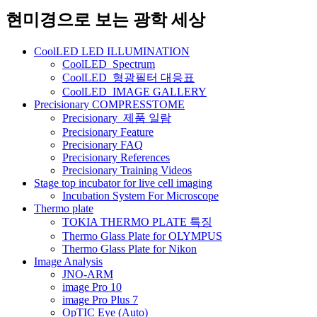
네
현미경으로 보는 광학 세상
비
CoolLED LED ILLUMINATION
게
CoolLED_Spectrum
CoolLED_형광필터 대응표
이
CoolLED_IMAGE GALLERY
션
Precisionary COMPRESSTOME
Precisionary_제품 일람
Precisionary Feature
Precisionary FAQ
Precisionary References
Precisionary Training Videos
Stage top incubator for live cell imaging
Incubation System For Microscope
Thermo plate
TOKIA THERMO PLATE 특징
Thermo Glass Plate for OLYMPUS
Thermo Glass Plate for Nikon
Image Analysis
JNO-ARM
image Pro 10
image Pro Plus 7
OpTIC Eye (Auto)