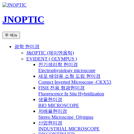
컨
텐
JNOPTIC
츠
로
건
검
주 메뉴
너
색
뛰
광학 현미경
기
J&OPTIC (제이엔옵틱)
EVIDENT ( OLYMPUS )
전기생리학 현미경
Electrophysiology microscope
세포 배양용 소형 도립 현미경
Compct Inverted Microscope -CKX53
FISH 전용 형광현미경
Fluorescence In Situ Hybridization
생물현미경
BIO MICROSCOPE
저배율현미경
Stereo Microscope_Olympus
산업현미경
INDUSTRIAL MICROSCOPE