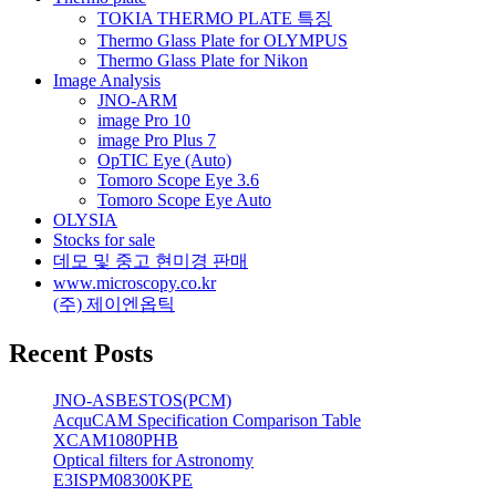
TOKIA THERMO PLATE 특징
Thermo Glass Plate for OLYMPUS
Thermo Glass Plate for Nikon
Image Analysis
JNO-ARM
image Pro 10
image Pro Plus 7
OpTIC Eye (Auto)
Tomoro Scope Eye 3.6
Tomoro Scope Eye Auto
OLYSIA
Stocks for sale
데모 및 중고 현미경 판매
www.microscopy.co.kr
(주) 제이엔옵틱
Recent Posts
JNO-ASBESTOS(PCM)
AcquCAM Specification Comparison Table
XCAM1080PHB
Optical filters for Astronomy
E3ISPM08300KPE