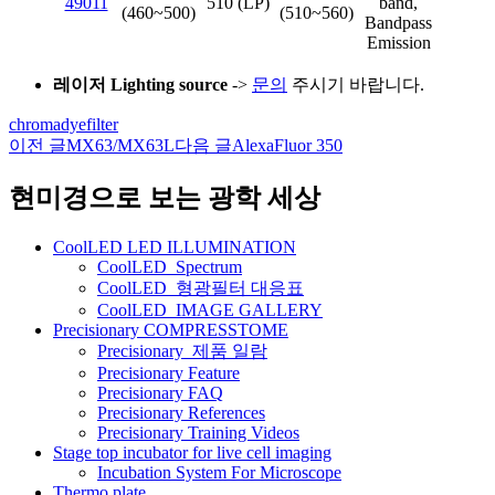
49011
510 (LP)
band,
(460~500)
(510~560)
Bandpass
Emission
레이저 Lighting source
->
문의
주시기 바랍니다.
chroma
dye
filter
이전 글
MX63/MX63L
다음 글
AlexaFluor 350
글
네
현미경으로 보는 광학 세상
비
CoolLED LED ILLUMINATION
게
CoolLED_Spectrum
CoolLED_형광필터 대응표
이
CoolLED_IMAGE GALLERY
션
Precisionary COMPRESSTOME
Precisionary_제품 일람
Precisionary Feature
Precisionary FAQ
Precisionary References
Precisionary Training Videos
Stage top incubator for live cell imaging
Incubation System For Microscope
Thermo plate