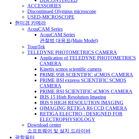
DISCONTINUED
ACCESSORIES
Discontinued Olympus microscope
USED-MICROSCOPE
현미경 카메라
AcquCAM Series
AcquCAM Series
관찰법 대응표(Main Model)
ToupTek
TELEDYNE PHOTOMETRICS CAMERA
Application of TELEDYNE PHOTOMETRICS
CAMERA
Kinetix scmos scientific camera
PRIME 95B SCIENTIFIC sCMOS CAMERA
PRIME BSI express SCIENTIFIC SCMOS
CAMERA
PRIME BSI SCIENTIFIC sCMOS CAMERA
IRIS 15 High Resolution Imaging
IRIS 9 HIGH RESOLUTION IMAGING
QIMAGING RETIGA R6 CCD CAMERA
RETIGA ELECTRO : DESIGNED FOR
ELECTROPHYSIOLOGY
Download center
소프트웨어 및 설치 드라이버
광학필터