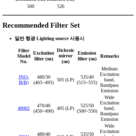
500
526
Recommended Filter Set
일반 형광 Lighting source 사용시
Dichroic
Filter
Excitation
Emission
mirror
Model
Remarks
filter (㎚)
filter (㎚)
No.
(㎚)
Medium
Excitation
JNO-
480/30
535/40
505 (LP)
band,
B(B)
(465~495)
(515~555)
Bandpass
Emission
Wide
Excitation
470/40
525/50
49002
495 (LP)
band,
(450~490)
(500~550)
Bandpass
Emission
Wide
Excitation
480/40
535/50