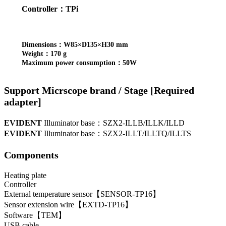
Controller：TPi
Dimensions：W85×D135×H30 mm
Weight：170 g
Maximum power consumption：50W
Support Micrscope brand / Stage [Required
adapter]
EVIDENT
Illuminator base：SZX2-ILLB/ILLK/ILLD
EVIDENT
Illuminator base：SZX2-ILLT/ILLTQ/ILLTS
Components
Heating plate
Controller
External temperature sensor【SENSOR-TP16】
Sensor extension wire【EXTD-TP16】
Software【TEM】
USB cable