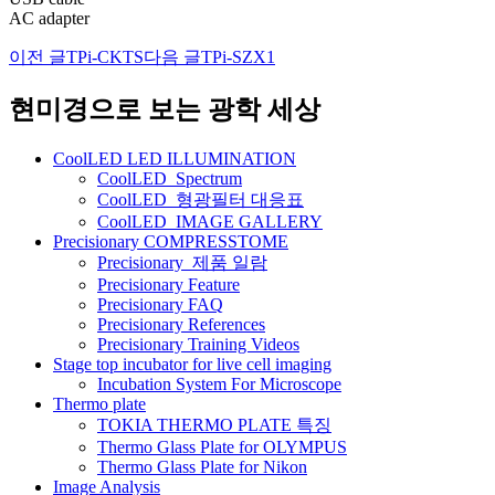
AC adapter
이전 글
TPi-CKTS
다음 글
TPi-SZX1
글
네
현미경으로 보는 광학 세상
비
CoolLED LED ILLUMINATION
게
CoolLED_Spectrum
CoolLED_형광필터 대응표
이
CoolLED_IMAGE GALLERY
션
Precisionary COMPRESSTOME
Precisionary_제품 일람
Precisionary Feature
Precisionary FAQ
Precisionary References
Precisionary Training Videos
Stage top incubator for live cell imaging
Incubation System For Microscope
Thermo plate
TOKIA THERMO PLATE 특징
Thermo Glass Plate for OLYMPUS
Thermo Glass Plate for Nikon
Image Analysis