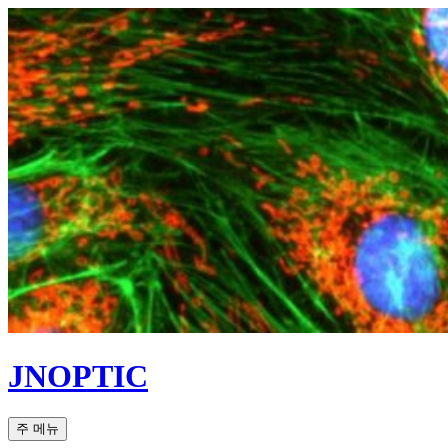
컨
텐
츠
로
건
너
뛰
기
JNOPTIC
검
주 메뉴
색