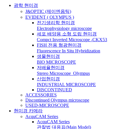
광학 현미경
J&OPTIC (제이엔옵틱)
EVIDENT ( OLYMPUS )
전기생리학 현미경
Electrophysiology microscope
세포 배양용 소형 도립 현미경
Compct Inverted Microscope -CKX53
FISH 전용 형광현미경
Fluorescence In Situ Hybridization
생물현미경
BIO MICROSCOPE
저배율현미경
Stereo Microscope_Olympus
산업현미경
INDUSTRIAL MICROSCOPE
DISCONTINUED
ACCESSORIES
Discontinued Olympus microscope
USED-MICROSCOPE
현미경 카메라
AcquCAM Series
AcquCAM Series
관찰법 대응표(Main Model)