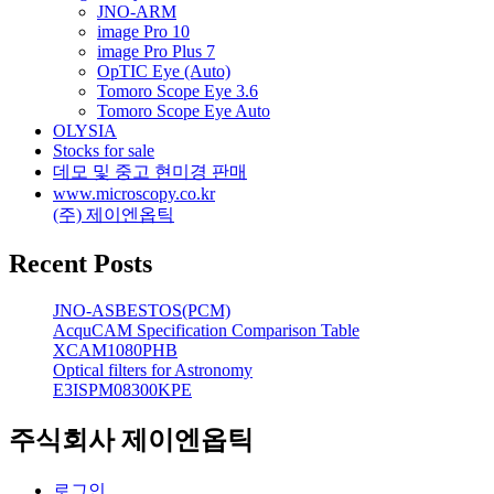
JNO-ARM
image Pro 10
image Pro Plus 7
OpTIC Eye (Auto)
Tomoro Scope Eye 3.6
Tomoro Scope Eye Auto
OLYSIA
Stocks for sale
데모 및 중고 현미경 판매
www.microscopy.co.kr
(주) 제이엔옵틱
Recent Posts
JNO-ASBESTOS(PCM)
AcquCAM Specification Comparison Table
XCAM1080PHB
Optical filters for Astronomy
E3ISPM08300KPE
주식회사 제이엔옵틱
로그인