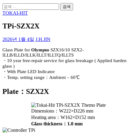
검
색:
TOKAI-HIT
TPi-SZX2X
2026년 1월 4일
J.H.JIN
Glass Plate for
Olympus
SZX16/10 SZX2-
ILLB/ILLD/ILLK/ILLT/ILLTQ/ILLTS
・10 year free-repair service for glass breakage ( Applied harden
glass )
・With Plate LED Indicator
・Temp. setting range：Ambient – 60℃
Plate：SZX2X
Dimensions：W222×D226 mm
Heating area：W162×D152 mm
Glass thickness：1.0 mm