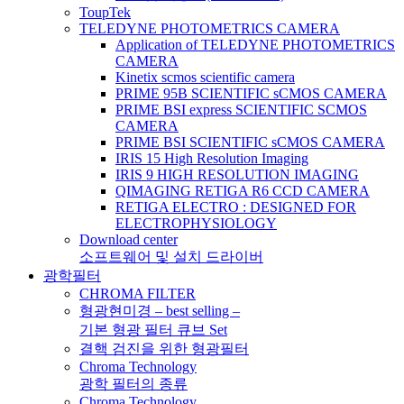
ToupTek
TELEDYNE PHOTOMETRICS CAMERA
Application of TELEDYNE PHOTOMETRICS
CAMERA
Kinetix scmos scientific camera
PRIME 95B SCIENTIFIC sCMOS CAMERA
PRIME BSI express SCIENTIFIC SCMOS
CAMERA
PRIME BSI SCIENTIFIC sCMOS CAMERA
IRIS 15 High Resolution Imaging
IRIS 9 HIGH RESOLUTION IMAGING
QIMAGING RETIGA R6 CCD CAMERA
RETIGA ELECTRO : DESIGNED FOR
ELECTROPHYSIOLOGY
Download center
소프트웨어 및 설치 드라이버
광학필터
CHROMA FILTER
형광현미경 – best selling –
기본 형광 필터 큐브 Set
결핵 검진을 위한 형광필터
Chroma Technology
광학 필터의 종류
Chroma Technology