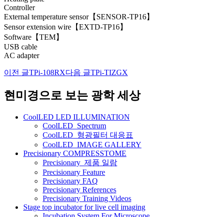
Controller
External temperature sensor【SENSOR-TP16】
Sensor extension wire【EXTD-TP16】
Software【TEM】
USB cable
AC adapter
이전 글
TPi-108RX
다음 글
TPi-TIZGX
글
네
현미경으로 보는 광학 세상
비
CoolLED LED ILLUMINATION
게
CoolLED_Spectrum
CoolLED_형광필터 대응표
이
CoolLED_IMAGE GALLERY
션
Precisionary COMPRESSTOME
Precisionary_제품 일람
Precisionary Feature
Precisionary FAQ
Precisionary References
Precisionary Training Videos
Stage top incubator for live cell imaging
Incubation System For Microscope