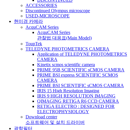
DISCONTINUED
ACCESSORIES
Discontinued Olympus microscope
USED-MICROSCOPE
현미경 카메라
AcquCAM Series
AcquCAM Series
관찰법 대응표(Main Model)
ToupTek
TELEDYNE PHOTOMETRICS CAMERA
Application of TELEDYNE PHOTOMETRICS
CAMERA
Kinetix scmos scientific camera
PRIME 95B SCIENTIFIC sCMOS CAMERA
PRIME BSI express SCIENTIFIC SCMOS
CAMERA
PRIME BSI SCIENTIFIC sCMOS CAMERA
IRIS 15 High Resolution Imaging
IRIS 9 HIGH RESOLUTION IMAGING
QIMAGING RETIGA R6 CCD CAMERA
RETIGA ELECTRO : DESIGNED FOR
ELECTROPHYSIOLOGY
Download center
소프트웨어 및 설치 드라이버
광학필터