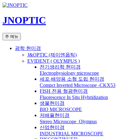
컨
텐
JNOPTIC
츠
로
건
검
주 메뉴
너
색
뛰
광학 현미경
기
J&OPTIC (제이엔옵틱)
EVIDENT ( OLYMPUS )
전기생리학 현미경
Electrophysiology microscope
세포 배양용 소형 도립 현미경
Compct Inverted Microscope -CKX53
FISH 전용 형광현미경
Fluorescence In Situ Hybridization
생물현미경
BIO MICROSCOPE
저배율현미경
Stereo Microscope_Olympus
산업현미경
INDUSTRIAL MICROSCOPE