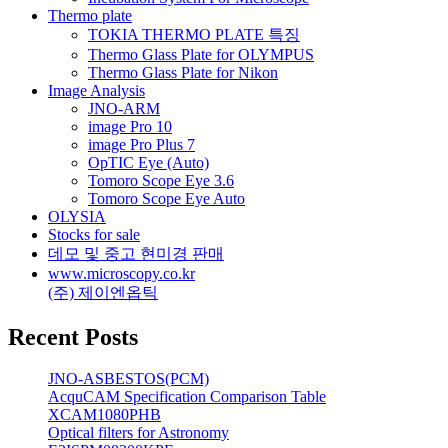
Thermo plate
TOKIA THERMO PLATE 특징
Thermo Glass Plate for OLYMPUS
Thermo Glass Plate for Nikon
Image Analysis
JNO-ARM
image Pro 10
image Pro Plus 7
OpTIC Eye (Auto)
Tomoro Scope Eye 3.6
Tomoro Scope Eye Auto
OLYSIA
Stocks for sale
데모 및 중고 현미경 판매
www.microscopy.co.kr
(주) 제이엔옵틱
Recent Posts
JNO-ASBESTOS(PCM)
AcquCAM Specification Comparison Table
XCAM1080PHB
Optical filters for Astronomy