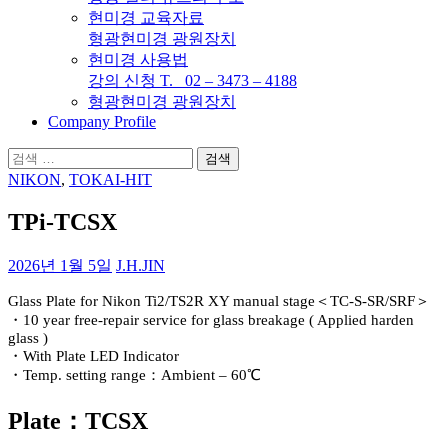
현미경 교육자료
형광현미경 광원장치
현미경 사용법
강의 신청 T. 02 – 3473 – 4188
형광현미경 광원장치
Company Profile
검
색:
NIKON
,
TOKAI-HIT
TPi-TCSX
2026년 1월 5일
J.H.JIN
Glass Plate for Nikon Ti2/TS2R XY manual stage＜TC-S-SR/SRF＞
・10 year free-repair service for glass breakage ( Applied harden
glass )
・With Plate LED Indicator
・Temp. setting range：Ambient – 60℃
Plate：TCSX