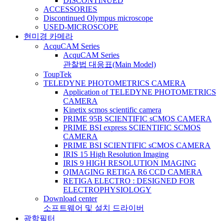
DISCONTINUED
ACCESSORIES
Discontinued Olympus microscope
USED-MICROSCOPE
현미경 카메라
AcquCAM Series
AcquCAM Series
관찰법 대응표(Main Model)
ToupTek
TELEDYNE PHOTOMETRICS CAMERA
Application of TELEDYNE PHOTOMETRICS
CAMERA
Kinetix scmos scientific camera
PRIME 95B SCIENTIFIC sCMOS CAMERA
PRIME BSI express SCIENTIFIC SCMOS
CAMERA
PRIME BSI SCIENTIFIC sCMOS CAMERA
IRIS 15 High Resolution Imaging
IRIS 9 HIGH RESOLUTION IMAGING
QIMAGING RETIGA R6 CCD CAMERA
RETIGA ELECTRO : DESIGNED FOR
ELECTROPHYSIOLOGY
Download center
소프트웨어 및 설치 드라이버
광학필터