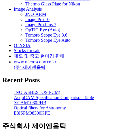
Thermo Glass Plate for Nikon
Image Analysis
JNO-ARM
image Pro 10
image Pro Plus 7
OpTIC Eye (Auto)
Tomoro Scope Eye 3.6
Tomoro Scope Eye Auto
OLYSIA
Stocks for sale
데모 및 중고 현미경 판매
www.microscopy.co.kr
(주) 제이엔옵틱
Recent Posts
JNO-ASBESTOS(PCM)
AcquCAM Specification Comparison Table
XCAM1080PHB
Optical filters for Astronomy
E3ISPM08300KPE
주식회사 제이엔옵틱