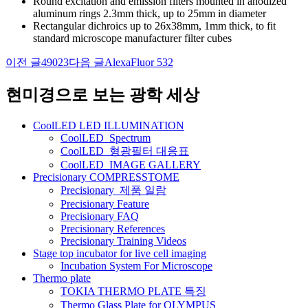
Round excitation and emission filters mounted in anodized
aluminum rings 2.3mm thick, up to 25mm in diameter
Rectangular dichroics up to 26x38mm, 1mm thick, to fit
standard microscope manufacturer filter cubes
이전 글
49023
다음 글
AlexaFluor 532
글
네
현미경으로 보는 광학 세상
비
CoolLED LED ILLUMINATION
게
CoolLED_Spectrum
CoolLED_형광필터 대응표
이
CoolLED_IMAGE GALLERY
션
Precisionary COMPRESSTOME
Precisionary_제품 일람
Precisionary Feature
Precisionary FAQ
Precisionary References
Precisionary Training Videos
Stage top incubator for live cell imaging
Incubation System For Microscope
Thermo plate
TOKIA THERMO PLATE 특징
Thermo Glass Plate for OLYMPUS