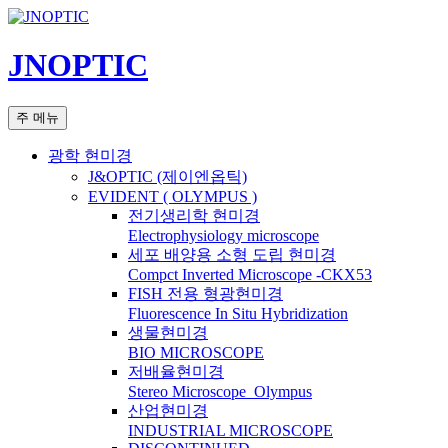
컨
텐
JNOPTIC
츠
로
건
검
주 메뉴
너
색
뛰
광학 현미경
기
J&OPTIC (제이엔옵틱)
EVIDENT ( OLYMPUS )
전기생리학 현미경
Electrophysiology microscope
세포 배양용 소형 도립 현미경
Compct Inverted Microscope -CKX53
FISH 전용 형광현미경
Fluorescence In Situ Hybridization
생물현미경
BIO MICROSCOPE
저배율현미경
Stereo Microscope_Olympus
산업현미경
INDUSTRIAL MICROSCOPE