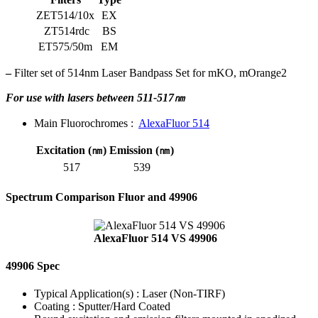
ZET514/10x
EX
ZT514rdc
BS
ET575/50m
EM
–
Filter set of 514nm Laser Bandpass Set for mKO, mOrange2
For use with lasers between 511-517㎚
Main Fluorochromes :
AlexaFluor 514
Excitation (㎚)
Emission (㎚)
517
539
Spectrum Comparison Fluor and 49906
AlexaFluor 514 VS 49906
49906 Spec
Typical Application(s) : Laser (Non-TIRF)
Coating : Sputter/Hard Coated