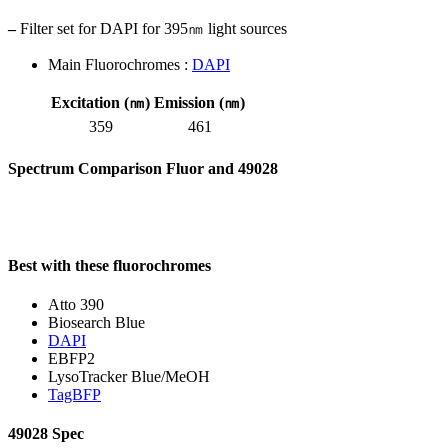
–
Filter set for DAPI for 395㎚ light sources
Main Fluorochromes :
DAPI
Excitation (㎚)
Emission (㎚)
359
461
Spectrum Comparison Fluor and 49028
Best with these fluorochromes
Atto 390
Biosearch Blue
DAPI
EBFP2
LysoTracker Blue/MeOH
TagBFP
49028 Spec