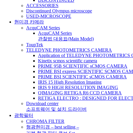
DISCONTINUED
ACCESSORIES
Discontinued Olympus microscope
USED-MICROSCOPE
현미경 카메라
AcquCAM Series
AcquCAM Series
관찰법 대응표(Main Model)
ToupTek
TELEDYNE PHOTOMETRICS CAMERA
Application of TELEDYNE PHOTOMETRIC
Kinetix scmos scientific camera
PRIME 95B SCIENTIFIC sCMOS CAMERA
PRIME BSI express SCIENTIFIC SCMOS CA
PRIME BSI SCIENTIFIC sCMOS CAMERA
IRIS 15 High Resolution Imaging
IRIS 9 HIGH RESOLUTION IMAGING
QIMAGING RETIGA R6 CCD CAMERA
RETIGA ELECTRO : DESIGNED FOR ELE
Download center
소프트웨어 및 설치 드라이버
광학필터
CHROMA FILTER
형광현미경 – best selling –