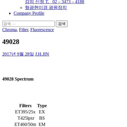
강의 신청 T. 02 – 3473 – 4188
형광현미경 광원장치
Company Profile
검
색:
Chroma
,
Filter
,
Fluorescence
49028
2017년 9월 28일
J.H.JIN
49028 Spectrum
Filters
Type
ET395/25x
EX
T425lpxr
BS
ET460/50m
EM