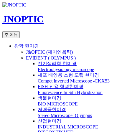
컨
텐
JNOPTIC
츠
로
건
검
주 메뉴
너
색
뛰
광학 현미경
기
J&OPTIC (제이엔옵틱)
EVIDENT ( OLYMPUS )
전기생리학 현미경
Electrophysiology microscope
세포 배양용 소형 도립 현미경
Compct Inverted Microscope -CKX53
FISH 전용 형광현미경
Fluorescence In Situ Hybridization
생물현미경
BIO MICROSCOPE
저배율현미경
Stereo Microscope_Olympus
산업현미경
INDUSTRIAL MICROSCOPE