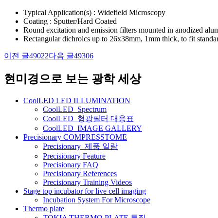
Typical Application(s) : Widefield Microscopy
Coating : Sputter/Hard Coated
Round excitation and emission filters mounted in anodized al
Rectangular dichroics up to 26x38mm, 1mm thick, to fit standa
이전 글
49022
다음 글
49306
글
네
현미경으로 보는 광학 세상
비
CoolLED LED ILLUMINATION
게
CoolLED_Spectrum
CoolLED_형광필터 대응표
이
CoolLED_IMAGE GALLERY
션
Precisionary COMPRESSTOME
Precisionary_제품 일람
Precisionary Feature
Precisionary FAQ
Precisionary References
Precisionary Training Videos
Stage top incubator for live cell imaging
Incubation System For Microscope
Thermo plate
TOKIA THERMO PLATE 특징