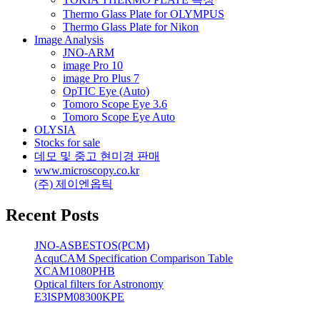
Thermo Glass Plate for OLYMPUS
Thermo Glass Plate for Nikon
Image Analysis
JNO-ARM
image Pro 10
image Pro Plus 7
OpTIC Eye (Auto)
Tomoro Scope Eye 3.6
Tomoro Scope Eye Auto
OLYSIA
Stocks for sale
데모 및 중고 현미경 판매
www.microscopy.co.kr
(주) 제이엔옵틱
Recent Posts
JNO-ASBESTOS(PCM)
AcquCAM Specification Comparison Table
XCAM1080PHB
Optical filters for Astronomy
E3ISPM08300KPE