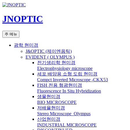
컨
텐
JNOPTIC
츠
로
건
검
주 메뉴
너
색
뛰
광학 현미경
기
J&OPTIC (제이엔옵틱)
EVIDENT ( OLYMPUS )
전기생리학 현미경
Electrophysiology microscope
세포 배양용 소형 도립 현미경
Compct Inverted Microscope -CKX53
FISH 전용 형광현미경
Fluorescence In Situ Hybridization
생물현미경
BIO MICROSCOPE
저배율현미경
Stereo Microscope_Olympus
산업현미경
INDUSTRIAL MICROSCOPE