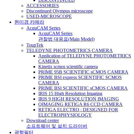
DISCONTINUED
ACCESSORIES
Discontinued Olympus microscope
USED-MICROSCOPE
현미경 카메라
AcquCAM Series
AcquCAM Series
관찰법 대응표(Main Model)
ToupTek
TELEDYNE PHOTOMETRICS CAMERA
Application of TELEDYNE PHOTOMETRICS
CAMERA
Kinetix scmos scientific camera
PRIME 95B SCIENTIFIC sCMOS CAMERA
PRIME BSI express SCIENTIFIC SCMOS
CAMERA
PRIME BSI SCIENTIFIC sCMOS CAMERA
IRIS 15 High Resolution Imaging
IRIS 9 HIGH RESOLUTION IMAGING
QIMAGING RETIGA R6 CCD CAMERA
RETIGA ELECTRO : DESIGNED FOR
ELECTROPHYSIOLOGY
Download center
소프트웨어 및 설치 드라이버
광학필터