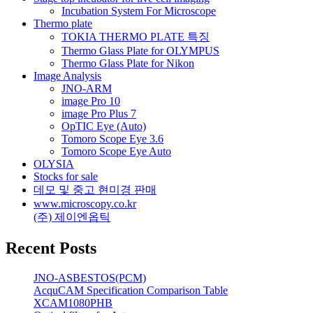
Incubation System For Microscope
Thermo plate
TOKIA THERMO PLATE 특징
Thermo Glass Plate for OLYMPUS
Thermo Glass Plate for Nikon
Image Analysis
JNO-ARM
image Pro 10
image Pro Plus 7
OpTIC Eye (Auto)
Tomoro Scope Eye 3.6
Tomoro Scope Eye Auto
OLYSIA
Stocks for sale
데모 및 중고 현미경 판매
www.microscopy.co.kr
(주) 제이엔옵틱
Recent Posts
JNO-ASBESTOS(PCM)
AcquCAM Specification Comparison Table
XCAM1080PHB