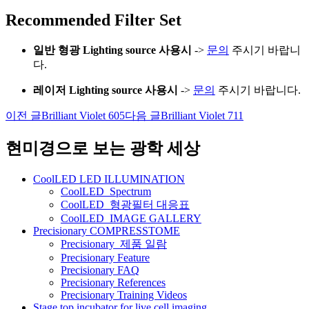
Recommended Filter Set
일반 형광 Lighting
source 사용시
->
문의
주시기 바랍니
다.
레이저 Lighting source 사용시
->
문의
주시기 바랍니다.
이전 글
Brilliant Violet 605
다음 글
Brilliant Violet 711
글
네
현미경으로 보는 광학 세상
비
CoolLED LED ILLUMINATION
게
CoolLED_Spectrum
CoolLED_형광필터 대응표
이
CoolLED_IMAGE GALLERY
션
Precisionary COMPRESSTOME
Precisionary_제품 일람
Precisionary Feature
Precisionary FAQ
Precisionary References
Precisionary Training Videos
Stage top incubator for live cell imaging