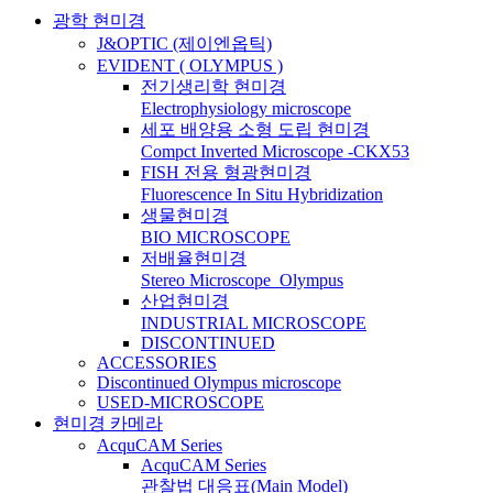
광학 현미경
J&OPTIC (제이엔옵틱)
EVIDENT ( OLYMPUS )
전기생리학 현미경
Electrophysiology microscope
세포 배양용 소형 도립 현미경
Compct Inverted Microscope -CKX53
FISH 전용 형광현미경
Fluorescence In Situ Hybridization
생물현미경
BIO MICROSCOPE
저배율현미경
Stereo Microscope_Olympus
산업현미경
INDUSTRIAL MICROSCOPE
DISCONTINUED
ACCESSORIES
Discontinued Olympus microscope
USED-MICROSCOPE
현미경 카메라
AcquCAM Series
AcquCAM Series
관찰법 대응표(Main Model)