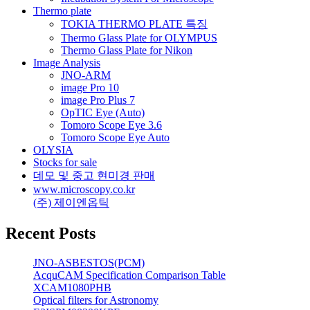
Thermo plate
TOKIA THERMO PLATE 특징
Thermo Glass Plate for OLYMPUS
Thermo Glass Plate for Nikon
Image Analysis
JNO-ARM
image Pro 10
image Pro Plus 7
OpTIC Eye (Auto)
Tomoro Scope Eye 3.6
Tomoro Scope Eye Auto
OLYSIA
Stocks for sale
데모 및 중고 현미경 판매
www.microscopy.co.kr
(주) 제이엔옵틱
Recent Posts
JNO-ASBESTOS(PCM)
AcquCAM Specification Comparison Table
XCAM1080PHB
Optical filters for Astronomy