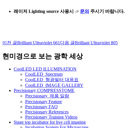
레이저 Lighting source 사용시
->
문의
주시기 바랍니다.
이전 글
Brilliant Ultraviolet 661
다음 글
Brilliant Ultraviolet 805
글
네
현미경으로 보는 광학 세상
비
CoolLED LED ILLUMINATION
게
CoolLED_Spectrum
CoolLED_형광필터 대응표
이
CoolLED_IMAGE GALLERY
션
Precisionary COMPRESSTOME
Precisionary_제품 일람
Precisionary Feature
Precisionary FAQ
Precisionary References
Precisionary Training Videos
Stage top incubator for live cell imaging
Incubation System For Microscope