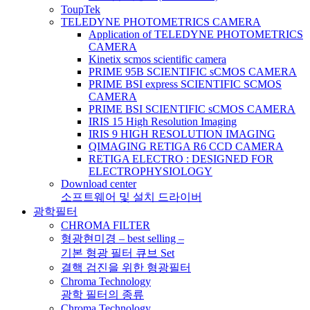
ToupTek
TELEDYNE PHOTOMETRICS CAMERA
Application of TELEDYNE PHOTOMETRICS
CAMERA
Kinetix scmos scientific camera
PRIME 95B SCIENTIFIC sCMOS CAMERA
PRIME BSI express SCIENTIFIC SCMOS
CAMERA
PRIME BSI SCIENTIFIC sCMOS CAMERA
IRIS 15 High Resolution Imaging
IRIS 9 HIGH RESOLUTION IMAGING
QIMAGING RETIGA R6 CCD CAMERA
RETIGA ELECTRO : DESIGNED FOR
ELECTROPHYSIOLOGY
Download center
소프트웨어 및 설치 드라이버
광학필터
CHROMA FILTER
형광현미경 – best selling –
기본 형광 필터 큐브 Set
결핵 검진을 위한 형광필터
Chroma Technology
광학 필터의 종류
Chroma Technology