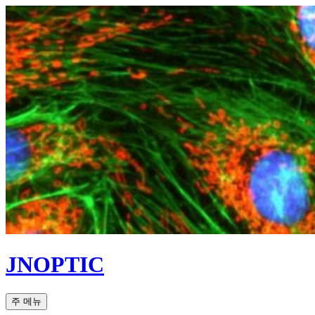
컨
텐
츠
로
건
너
뛰
기
JNOPTIC
검
주 메뉴
색