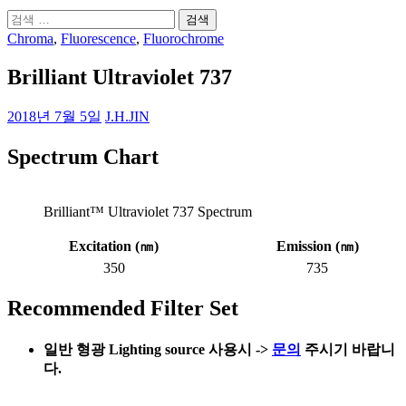
검
색:
Chroma
,
Fluorescence
,
Fluorochrome
Brilliant Ultraviolet 737
2018년 7월 5일
J.H.JIN
Spectrum Chart
Brilliant™ Ultraviolet 737 Spectrum
Excitation (
㎚
)
Emission (
㎚
)
350
735
Recommended Filter Set
일반 형광 Lighting
source 사용시
->
문의
주시기 바랍니
다.