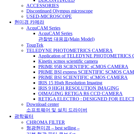
DISCONTINUED
ACCESSORIES
Discontinued Olympus microscope
USED-MICROSCOPE
현미경 카메라
AcquCAM Series
AcquCAM Series
관찰법 대응표(Main Model)
ToupTek
TELEDYNE PHOTOMETRICS CAMERA
Application of TELEDYNE PHOTOMETRIC
Kinetix scmos scientific camera
PRIME 95B SCIENTIFIC sCMOS CAMERA
PRIME BSI express SCIENTIFIC SCMOS CA
PRIME BSI SCIENTIFIC sCMOS CAMERA
IRIS 15 High Resolution Imaging
IRIS 9 HIGH RESOLUTION IMAGING
QIMAGING RETIGA R6 CCD CAMERA
RETIGA ELECTRO : DESIGNED FOR ELE
Download center
소프트웨어 및 설치 드라이버
광학필터
CHROMA FILTER
형광현미경 – best selling –