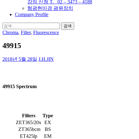
강의 신청 T. 02 – 3473 – 4188
형광현미경 광원장치
Company Profile
검
색:
Chroma
,
Filter
,
Fluorescence
49915
2018년 5월 28일
J.H.JIN
49915 Spectrum
Filters
Type
ZET365/20x
EX
ZT365bcm
BS
ET425lp
EM