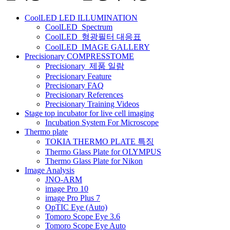
비
CoolLED LED ILLUMINATION
게
CoolLED_Spectrum
CoolLED_형광필터 대응표
이
CoolLED_IMAGE GALLERY
션
Precisionary COMPRESSTOME
Precisionary_제품 일람
Precisionary Feature
Precisionary FAQ
Precisionary References
Precisionary Training Videos
Stage top incubator for live cell imaging
Incubation System For Microscope
Thermo plate
TOKIA THERMO PLATE 특징
Thermo Glass Plate for OLYMPUS
Thermo Glass Plate for Nikon
Image Analysis
JNO-ARM
image Pro 10
image Pro Plus 7
OpTIC Eye (Auto)
Tomoro Scope Eye 3.6
Tomoro Scope Eye Auto