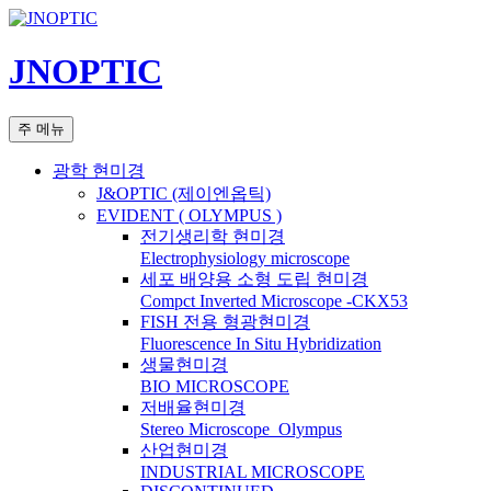
컨
텐
JNOPTIC
츠
로
건
검
주 메뉴
너
색
뛰
광학 현미경
기
J&OPTIC (제이엔옵틱)
EVIDENT ( OLYMPUS )
전기생리학 현미경
Electrophysiology microscope
세포 배양용 소형 도립 현미경
Compct Inverted Microscope -CKX53
FISH 전용 형광현미경
Fluorescence In Situ Hybridization
생물현미경
BIO MICROSCOPE
저배율현미경
Stereo Microscope_Olympus
산업현미경
INDUSTRIAL MICROSCOPE