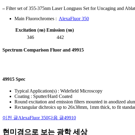
–
Filter set of 355-375nm Laser Longpass Set for Uncaging and Abla
Main Fluorochromes :
AlexaFluor 350
Excitation (㎚)
Emission (㎚)
346
442
Spectrum Comparison Fluor and 49915
49915 Spec
Typical Application(s) : Widefield Microscopy
Coating : Sputter/Hard Coated
Round excitation and emission filters mounted in anodized al
Rectangular dichroics up to 26x38mm, 1mm thick, to fit standa
이전 글
AlexaFluor 350
다음 글
49910
글
네
현미경으로 보는 광학 세상