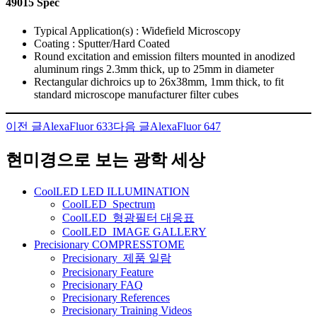
49015 Spec
Typical Application(s) : Widefield Microscopy
Coating : Sputter/Hard Coated
Round excitation and emission filters mounted in anodized
aluminum rings 2.3mm thick, up to 25mm in diameter
Rectangular dichroics up to 26x38mm, 1mm thick, to fit
standard microscope manufacturer filter cubes
이전 글
AlexaFluor 633
다음 글
AlexaFluor 647
글
네
현미경으로 보는 광학 세상
비
CoolLED LED ILLUMINATION
게
CoolLED_Spectrum
CoolLED_형광필터 대응표
이
CoolLED_IMAGE GALLERY
션
Precisionary COMPRESSTOME
Precisionary_제품 일람
Precisionary Feature
Precisionary FAQ
Precisionary References
Precisionary Training Videos