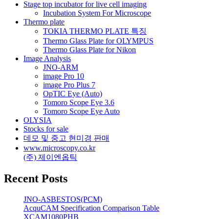
Stage top incubator for live cell imaging
Incubation System For Microscope
Thermo plate
TOKIA THERMO PLATE 특징
Thermo Glass Plate for OLYMPUS
Thermo Glass Plate for Nikon
Image Analysis
JNO-ARM
image Pro 10
image Pro Plus 7
OpTIC Eye (Auto)
Tomoro Scope Eye 3.6
Tomoro Scope Eye Auto
OLYSIA
Stocks for sale
데모 및 중고 현미경 판매
www.microscopy.co.kr
(주) 제이엔옵틱
Recent Posts
JNO-ASBESTOS(PCM)
AcquCAM Specification Comparison Table
XCAM1080PHB