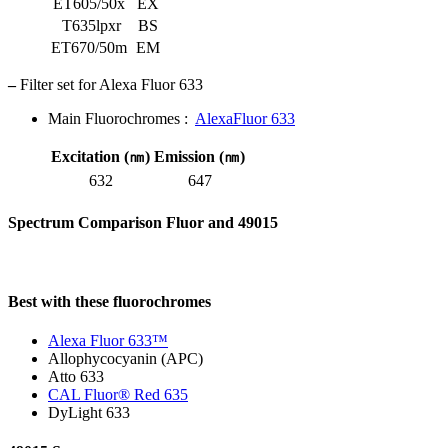
ET605/50x
EX
T635lpxr
BS
ET670/50m
EM
–
Filter set for Alexa Fluor 633
Main Fluorochromes :
AlexaFluor 633
Excitation (㎚)
Emission (㎚)
632
647
Spectrum Comparison Fluor and 49015
Best with these fluorochromes
Alexa Fluor 633™
Allophycocyanin (APC)
Atto 633
CAL Fluor® Red 635
DyLight 633