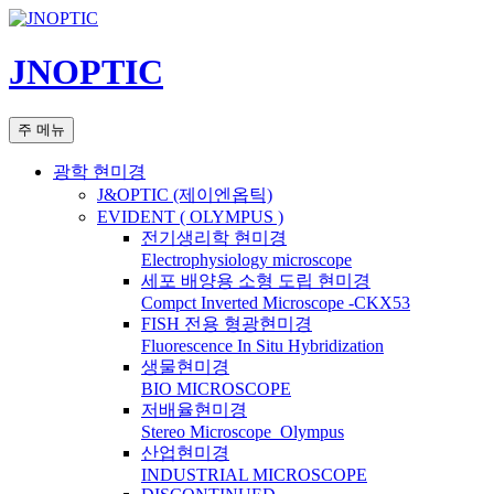
컨
텐
JNOPTIC
츠
로
건
검
주 메뉴
너
색
뛰
광학 현미경
기
J&OPTIC (제이엔옵틱)
EVIDENT ( OLYMPUS )
전기생리학 현미경
Electrophysiology microscope
세포 배양용 소형 도립 현미경
Compct Inverted Microscope -CKX53
FISH 전용 형광현미경
Fluorescence In Situ Hybridization
생물현미경
BIO MICROSCOPE
저배율현미경
Stereo Microscope_Olympus
산업현미경
INDUSTRIAL MICROSCOPE