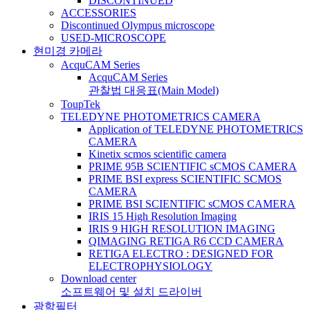
DISCONTINUED
ACCESSORIES
Discontinued Olympus microscope
USED-MICROSCOPE
현미경 카메라
AcquCAM Series
AcquCAM Series
관찰법 대응표(Main Model)
ToupTek
TELEDYNE PHOTOMETRICS CAMERA
Application of TELEDYNE PHOTOMETRICS
CAMERA
Kinetix scmos scientific camera
PRIME 95B SCIENTIFIC sCMOS CAMERA
PRIME BSI express SCIENTIFIC SCMOS
CAMERA
PRIME BSI SCIENTIFIC sCMOS CAMERA
IRIS 15 High Resolution Imaging
IRIS 9 HIGH RESOLUTION IMAGING
QIMAGING RETIGA R6 CCD CAMERA
RETIGA ELECTRO : DESIGNED FOR
ELECTROPHYSIOLOGY
Download center
소프트웨어 및 설치 드라이버
광학필터