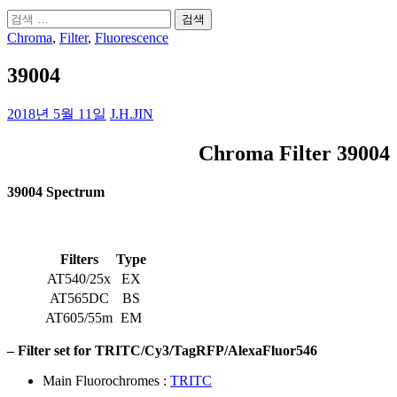
검
색:
Chroma
,
Filter
,
Fluorescence
39004
2018년 5월 11일
J.H.JIN
Chroma Filter 39004
39004 Spectrum
Filters
Type
AT540/25x
EX
AT565DC
BS
AT605/55m
EM
– Filter set for TRITC/Cy3/TagRFP/AlexaFluor546
Main Fluorochromes :
TRITC