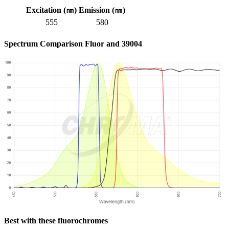
Excitation (㎚)
Emission (㎚)
555
580
Spectrum Comparison Fluor and 39004
Best with these fluorochromes