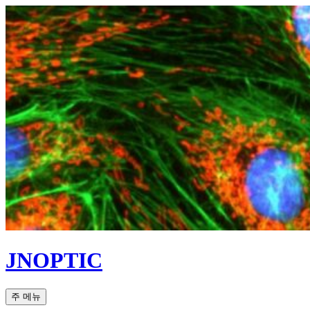
컨
텐
츠
로
건
너
뛰
기
JNOPTIC
검
주 메뉴
색