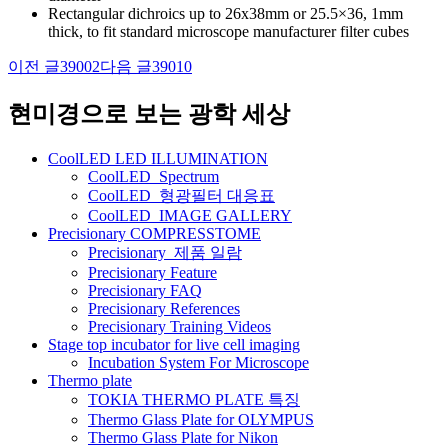
Rectangular dichroics up to 26x38mm or 25.5×36, 1mm
thick, to fit standard microscope manufacturer filter cubes
이전 글
39002
다음 글
39010
글
네
현미경으로 보는 광학 세상
비
CoolLED LED ILLUMINATION
게
CoolLED_Spectrum
CoolLED_형광필터 대응표
이
CoolLED_IMAGE GALLERY
션
Precisionary COMPRESSTOME
Precisionary_제품 일람
Precisionary Feature
Precisionary FAQ
Precisionary References
Precisionary Training Videos
Stage top incubator for live cell imaging
Incubation System For Microscope
Thermo plate
TOKIA THERMO PLATE 특징
Thermo Glass Plate for OLYMPUS
Thermo Glass Plate for Nikon