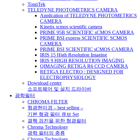
ToupTek
TELEDYNE PHOTOMETRICS CAMERA
Application of TELEDYNE PHOTOMETRICS
CAMERA
Kinetix scmos scientific camera
PRIME 95B SCIENTIFIC sCMOS CAMERA
PRIME BSI express SCIENTIFIC SCMOS
CAMERA
PRIME BSI SCIENTIFIC sCMOS CAMERA
IRIS 15 High Resolution Imaging
IRIS 9 HIGH RESOLUTION IMAGING
QIMAGING RETIGA R6 CCD CAMERA
RETIGA ELECTRO : DESIGNED FOR
ELECTROPHYSIOLOGY
Download center
소프트웨어 및 설치 드라이버
광학필터
CHROMA FILTER
형광현미경 – best selling –
기본 형광 필터 큐브 Set
결핵 검진을 위한 형광필터
Chroma Technology
광학 필터의 종류
Chroma Technology