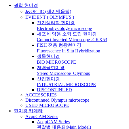
광학 현미경
J&OPTIC (제이엔옵틱)
EVIDENT ( OLYMPUS )
전기생리학 현미경
Electrophysiology microscope
세포 배양용 소형 도립 현미경
Compct Inverted Microscope -CKX53
FISH 전용 형광현미경
Fluorescence In Situ Hybridization
생물현미경
BIO MICROSCOPE
저배율현미경
Stereo Microscope_Olympus
산업현미경
INDUSTRIAL MICROSCOPE
DISCONTINUED
ACCESSORIES
Discontinued Olympus microscope
USED-MICROSCOPE
현미경 카메라
AcquCAM Series
AcquCAM Series
관찰법 대응표(Main Model)