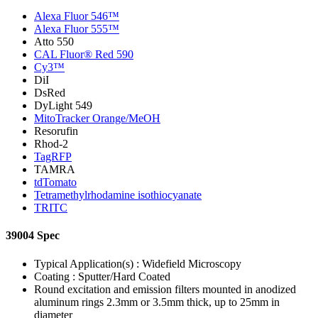
Alexa Fluor 546™
Alexa Fluor 555™
Atto 550
CAL Fluor® Red 590
Cy3™
DiI
DsRed
DyLight 549
MitoTracker Orange/MeOH
Resorufin
Rhod-2
TagRFP
TAMRA
tdTomato
Tetramethylrhodamine isothiocyanate
TRITC
39004 Spec
Typical Application(s) : Widefield Microscopy
Coating : Sputter/Hard Coated
Round excitation and emission filters mounted in anodized
aluminum rings 2.3mm or 3.5mm thick, up to 25mm in
diameter