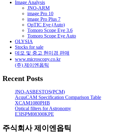
Image Analysis
JNO-ARM
image Pro 10
image Pro Plus 7
OpTIC Eye (Auto)
Tomoro Scope Eye 3.6
Tomoro Scope Eye Auto
OLYSIA
Stocks for sale
데모 및 중고 현미경 판매
www.microscopy.co.kr
(주) 제이엔옵틱
Recent Posts
JNO-ASBESTOS(PCM)
AcquCAM Specification Comparison Table
XCAM1080PHB
Optical filters for Astronomy
E3ISPM08300KPE
주식회사 제이엔옵틱