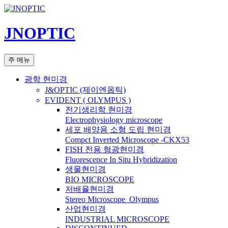
컨
텐
JNOPTIC
츠
로
건
검
주 메뉴
너
색
뛰
광학 현미경
기
J&OPTIC (제이엔옵틱)
EVIDENT ( OLYMPUS )
전기생리학 현미경
Electrophysiology microscope
세포 배양용 소형 도립 현미경
Compct Inverted Microscope -CKX53
FISH 전용 형광현미경
Fluorescence In Situ Hybridization
생물현미경
BIO MICROSCOPE
저배율현미경
Stereo Microscope_Olympus
산업현미경
INDUSTRIAL MICROSCOPE