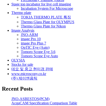
Stage top incubator for live cell imaging
Incubation System For Microscope
Thermo plate
TOKIA THERMO PLATE 특징
Thermo Glass Plate for OLYMPUS
Thermo Glass Plate for Nikon
Image Analysis
JNO-ARM
image Pro 10
image Pro Plus 7
OpTIC Eye (Auto)
Tomoro Scope Eye 3.6
Tomoro Scope Eye Auto
OLYSIA
Stocks for sale
데모 및 중고 현미경 판매
www.microscopy.co.kr
(주) 제이엔옵틱
Recent Posts
JNO-ASBESTOS(PCM)
AcquCAM Specification Comparison Table