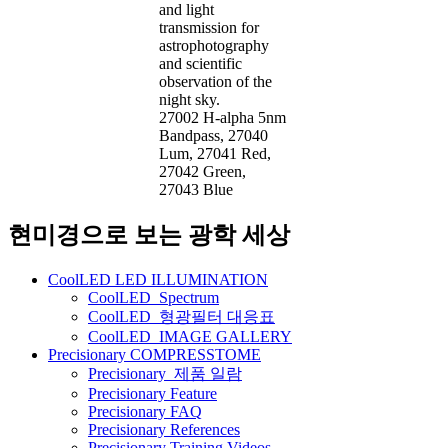
and light
transmission for
astrophotography
and scientific
observation of the
night sky.
27002 H-alpha 5nm
Bandpass, 27040
Lum, 27041 Red,
27042 Green,
27043 Blue
현미경으로 보는 광학 세상
CoolLED LED ILLUMINATION
CoolLED_Spectrum
CoolLED_형광필터 대응표
CoolLED_IMAGE GALLERY
Precisionary COMPRESSTOME
Precisionary_제품 일람
Precisionary Feature
Precisionary FAQ
Precisionary References
Precisionary Training Videos