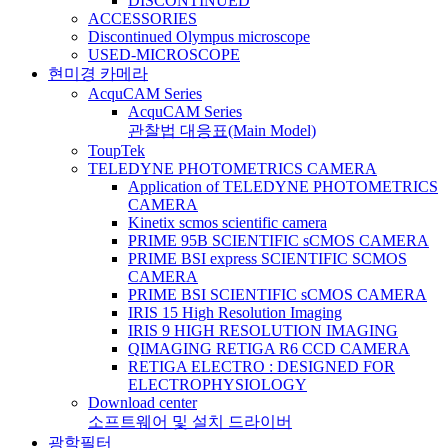
DISCONTINUED
ACCESSORIES
Discontinued Olympus microscope
USED-MICROSCOPE
현미경 카메라
AcquCAM Series
AcquCAM Series
관찰법 대응표(Main Model)
ToupTek
TELEDYNE PHOTOMETRICS CAMERA
Application of TELEDYNE PHOTOMETRICS
CAMERA
Kinetix scmos scientific camera
PRIME 95B SCIENTIFIC sCMOS CAMERA
PRIME BSI express SCIENTIFIC SCMOS
CAMERA
PRIME BSI SCIENTIFIC sCMOS CAMERA
IRIS 15 High Resolution Imaging
IRIS 9 HIGH RESOLUTION IMAGING
QIMAGING RETIGA R6 CCD CAMERA
RETIGA ELECTRO : DESIGNED FOR
ELECTROPHYSIOLOGY
Download center
소프트웨어 및 설치 드라이버
광학필터