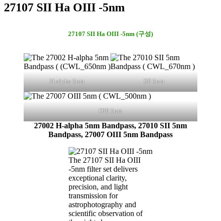
27107 SII Ha OIII -5nm
27107 SII Ha OIII -5nm (구성)
H-alpha 5nm
SII 5nm
OIII 5nm
27002 H-alpha 5nm Bandpass, 27010 SII 5nm
Bandpass, 27007 OIII 5nm Bandpass
The 27107 SII Ha OIII
-5nm filter set delivers
exceptional clarity,
precision, and light
transmission for
astrophotography and
scientific observation of