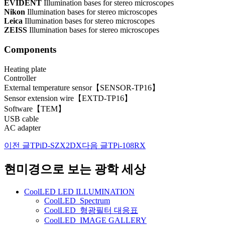
EVIDENT
Illumination bases for stereo microscopes
Nikon
Illumination bases for stereo microscopes
Leica
Illumination bases for stereo microscopes
ZEISS
Illumination bases for stereo microscopes
Components
Heating plate
Controller
External temperature sensor【SENSOR-TP16】
Sensor extension wire【EXTD-TP16】
Software【TEM】
USB cable
AC adapter
이전 글
TPiD-SZX2DX
다음 글
TPi-108RX
글
네
현미경으로 보는 광학 세상
비
CoolLED LED ILLUMINATION
게
CoolLED_Spectrum
CoolLED_형광필터 대응표
이
CoolLED_IMAGE GALLERY