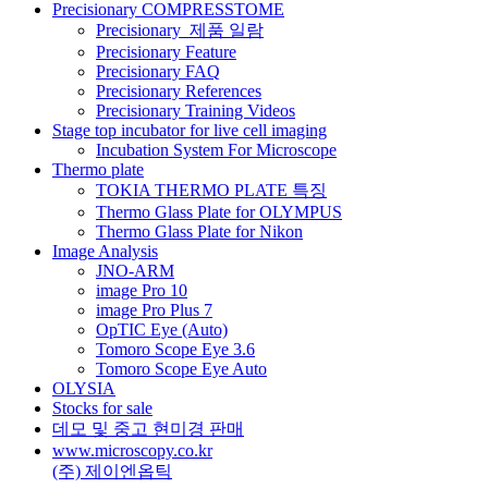
션
Precisionary COMPRESSTOME
Precisionary_제품 일람
Precisionary Feature
Precisionary FAQ
Precisionary References
Precisionary Training Videos
Stage top incubator for live cell imaging
Incubation System For Microscope
Thermo plate
TOKIA THERMO PLATE 특징
Thermo Glass Plate for OLYMPUS
Thermo Glass Plate for Nikon
Image Analysis
JNO-ARM
image Pro 10
image Pro Plus 7
OpTIC Eye (Auto)
Tomoro Scope Eye 3.6
Tomoro Scope Eye Auto
OLYSIA
Stocks for sale
데모 및 중고 현미경 판매
www.microscopy.co.kr
(주) 제이엔옵틱