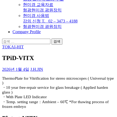
현미경 교육자료
형광현미경 광원장치
현미경 사용법
강의 신청 T. 02 – 3473 – 4188
형광현미경 광원장치
Company Profile
검
색:
TOKAI-HIT
TPiD-VITX
2026년 1월 4일
J.H.JIN
ThermoPlate for Vitrification for stereo microscopes ( Universal type
)
・10 year free-repair service for glass breakage ( Applied harden
glass )
・With Plate LED Indicator
・Temp. setting range：Ambient – 60℃ *For thawing process of
frozen embryo