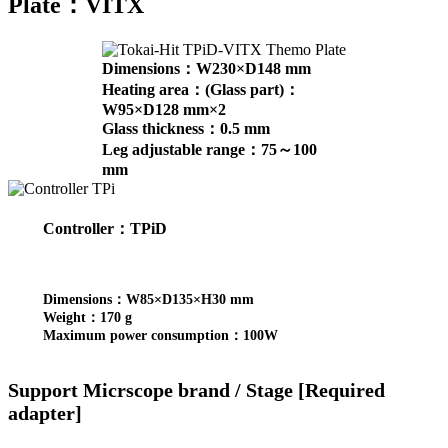
Plate：VITX
Dimensions：W230×D148 mm
Heating area：(Glass part)：
W95×D128 mm×2
Glass thickness：0.5 mm
Leg adjustable range：75～100
mm
Controller：TPiD
Dimensions：W85×D135×H30 mm
Weight：170 g
Maximum power consumption：100W
Support Micrscope brand / Stage [Required
adapter]