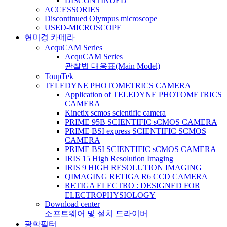
DISCONTINUED
ACCESSORIES
Discontinued Olympus microscope
USED-MICROSCOPE
현미경 카메라
AcquCAM Series
AcquCAM Series
관찰법 대응표(Main Model)
ToupTek
TELEDYNE PHOTOMETRICS CAMERA
Application of TELEDYNE PHOTOMETRICS
CAMERA
Kinetix scmos scientific camera
PRIME 95B SCIENTIFIC sCMOS CAMERA
PRIME BSI express SCIENTIFIC SCMOS
CAMERA
PRIME BSI SCIENTIFIC sCMOS CAMERA
IRIS 15 High Resolution Imaging
IRIS 9 HIGH RESOLUTION IMAGING
QIMAGING RETIGA R6 CCD CAMERA
RETIGA ELECTRO : DESIGNED FOR
ELECTROPHYSIOLOGY
Download center
소프트웨어 및 설치 드라이버
광학필터