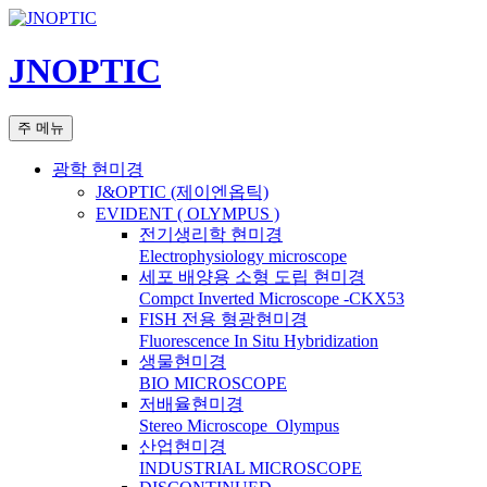
컨
텐
JNOPTIC
츠
로
건
검
주 메뉴
너
색
뛰
광학 현미경
기
J&OPTIC (제이엔옵틱)
EVIDENT ( OLYMPUS )
전기생리학 현미경
Electrophysiology microscope
세포 배양용 소형 도립 현미경
Compct Inverted Microscope -CKX53
FISH 전용 형광현미경
Fluorescence In Situ Hybridization
생물현미경
BIO MICROSCOPE
저배율현미경
Stereo Microscope_Olympus
산업현미경
INDUSTRIAL MICROSCOPE