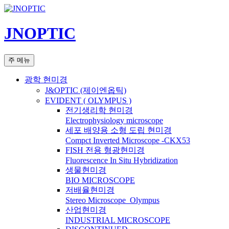
컨
텐
JNOPTIC
츠
로
건
검
주 메뉴
너
색
뛰
광학 현미경
기
J&OPTIC (제이엔옵틱)
EVIDENT ( OLYMPUS )
전기생리학 현미경
Electrophysiology microscope
세포 배양용 소형 도립 현미경
Compct Inverted Microscope -CKX53
FISH 전용 형광현미경
Fluorescence In Situ Hybridization
생물현미경
BIO MICROSCOPE
저배율현미경
Stereo Microscope_Olympus
산업현미경
INDUSTRIAL MICROSCOPE