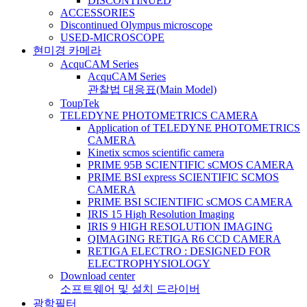
DISCONTINUED
ACCESSORIES
Discontinued Olympus microscope
USED-MICROSCOPE
현미경 카메라
AcquCAM Series
AcquCAM Series
관찰법 대응표(Main Model)
ToupTek
TELEDYNE PHOTOMETRICS CAMERA
Application of TELEDYNE PHOTOMETRICS
CAMERA
Kinetix scmos scientific camera
PRIME 95B SCIENTIFIC sCMOS CAMERA
PRIME BSI express SCIENTIFIC SCMOS
CAMERA
PRIME BSI SCIENTIFIC sCMOS CAMERA
IRIS 15 High Resolution Imaging
IRIS 9 HIGH RESOLUTION IMAGING
QIMAGING RETIGA R6 CCD CAMERA
RETIGA ELECTRO : DESIGNED FOR
ELECTROPHYSIOLOGY
Download center
소프트웨어 및 설치 드라이버
광학필터