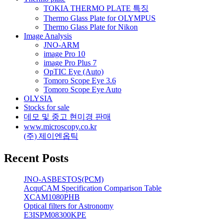
TOKIA THERMO PLATE 특징
Thermo Glass Plate for OLYMPUS
Thermo Glass Plate for Nikon
Image Analysis
JNO-ARM
image Pro 10
image Pro Plus 7
OpTIC Eye (Auto)
Tomoro Scope Eye 3.6
Tomoro Scope Eye Auto
OLYSIA
Stocks for sale
데모 및 중고 현미경 판매
www.microscopy.co.kr
(주) 제이엔옵틱
Recent Posts
JNO-ASBESTOS(PCM)
AcquCAM Specification Comparison Table
XCAM1080PHB
Optical filters for Astronomy
E3ISPM08300KPE