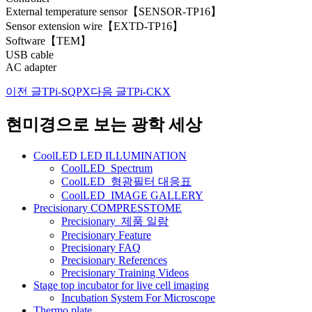
External temperature sensor【SENSOR-TP16】
Sensor extension wire【EXTD-TP16】
Software【TEM】
USB cable
AC adapter
이전 글
TPi-SQPX
다음 글
TPi-CKX
글
네
현미경으로 보는 광학 세상
비
CoolLED LED ILLUMINATION
게
CoolLED_Spectrum
CoolLED_형광필터 대응표
이
CoolLED_IMAGE GALLERY
션
Precisionary COMPRESSTOME
Precisionary_제품 일람
Precisionary Feature
Precisionary FAQ
Precisionary References
Precisionary Training Videos
Stage top incubator for live cell imaging
Incubation System For Microscope
Thermo plate