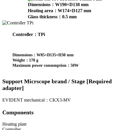
Dimensions：W190×D138 mm
Heating area：W174×D127 mm
Glass thickness：0.5 mm
Controller：TPi
Dimensions：W85×D135×H30 mm
Weight：170 g
Maximum power consumption：50W
Support Micrscope brand / Stage [Required
adapter]
EVIDENT mechanical：CKX3-MV
Components
Heating plate
Controller