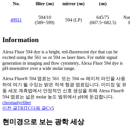
No.
filter (㎚)
mirror (㎚)
(㎚)
594/10
645/75
Nar
49911
594 (LP)
(589~599)
(607.5~682.5)
Information
Alexa Fluor 594 dye is a bright, red-fluorescent dye that can be
excited using the 561
㎚
or 594
㎚
laser lines. For stable signal
generation in imaging and flow cytometry, Alexa Fluor 594 dye is
pH-insensitive over a wide molar range.
Alexa Fluor® 594 염료는 561
또는 594 ㎚ 레이저 라인을 사용
하여 여기 될 수있는 밝은 적색 형광 염료입니다. 이미징 및 유
동 세포 계측법에서 안정적인 신호 생성을 위해 Alexa Fluor®
594 염료는 넓은 molar 농도 범위에서 pH에 둔감합니다.
chroma
dye
filter
이전 글
TRITC
다음 글
Cy5
글
네
현미경으로 보는 광학 세상
비