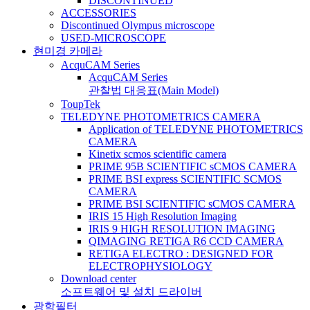
DISCONTINUED
ACCESSORIES
Discontinued Olympus microscope
USED-MICROSCOPE
현미경 카메라
AcquCAM Series
AcquCAM Series
관찰법 대응표(Main Model)
ToupTek
TELEDYNE PHOTOMETRICS CAMERA
Application of TELEDYNE PHOTOMETRICS
CAMERA
Kinetix scmos scientific camera
PRIME 95B SCIENTIFIC sCMOS CAMERA
PRIME BSI express SCIENTIFIC SCMOS
CAMERA
PRIME BSI SCIENTIFIC sCMOS CAMERA
IRIS 15 High Resolution Imaging
IRIS 9 HIGH RESOLUTION IMAGING
QIMAGING RETIGA R6 CCD CAMERA
RETIGA ELECTRO : DESIGNED FOR
ELECTROPHYSIOLOGY
Download center
소프트웨어 및 설치 드라이버
광학필터