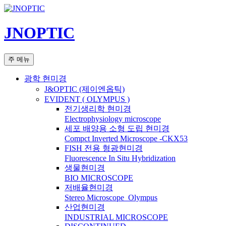
컨
텐
JNOPTIC
츠
로
건
검
주 메뉴
너
색
뛰
광학 현미경
기
J&OPTIC (제이엔옵틱)
EVIDENT ( OLYMPUS )
전기생리학 현미경
Electrophysiology microscope
세포 배양용 소형 도립 현미경
Compct Inverted Microscope -CKX53
FISH 전용 형광현미경
Fluorescence In Situ Hybridization
생물현미경
BIO MICROSCOPE
저배율현미경
Stereo Microscope_Olympus
산업현미경
INDUSTRIAL MICROSCOPE