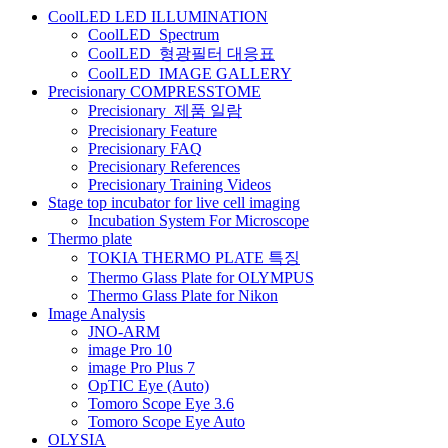
CoolLED LED ILLUMINATION
게
CoolLED_Spectrum
CoolLED_형광필터 대응표
이
CoolLED_IMAGE GALLERY
션
Precisionary COMPRESSTOME
Precisionary_제품 일람
Precisionary Feature
Precisionary FAQ
Precisionary References
Precisionary Training Videos
Stage top incubator for live cell imaging
Incubation System For Microscope
Thermo plate
TOKIA THERMO PLATE 특징
Thermo Glass Plate for OLYMPUS
Thermo Glass Plate for Nikon
Image Analysis
JNO-ARM
image Pro 10
image Pro Plus 7
OpTIC Eye (Auto)
Tomoro Scope Eye 3.6
Tomoro Scope Eye Auto
OLYSIA