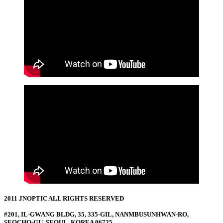
2011 JNOPTIC ALL RIGHTS RESERVED
#201, IL-GWANG BLDG, 35, 335-GIL, NANMBUSUNHWAN-RO,
SEOCHO-GU, SEOUL, KOREA 06725