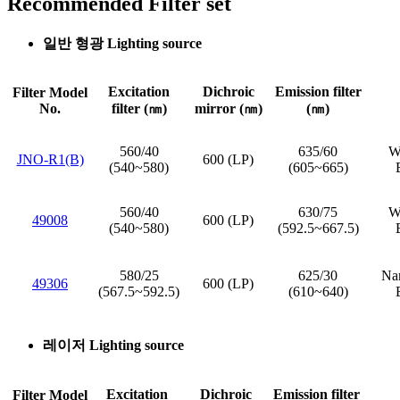
Recommended Filter set
일반 형광 Lighting source
Excitation
Dichroic
Emission filter
Filter Model
No.
filter (㎚)
mirror (㎚)
(㎚)
560/40
635/60
Wi
JNO-R1(B)
600 (LP)
(540~580)
(605~665)
560/40
630/75
Wi
49008
600 (LP)
(540~580)
(592.5~667.5)
580/25
625/30
Nar
49306
600 (LP)
(567.5~592.5)
(610~640)
레이저 Lighting source
Excitation
Dichroic
Emission filter
Filter Model