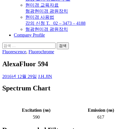
현미경 교육자료
형광현미경 광원장치
현미경 사용법
강의 신청 T. 02 – 3473 – 4188
형광현미경 광원장치
Company Profile
검
색:
Fluorescence
,
Fluorochrome
AlexaFluor 594
2016년 12월 29일
J.H.JIN
Spectrum Chart
Excitation (
㎚
)
Emission (
㎚
)
590
617