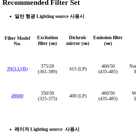
Recommended Filter Set
일반 형광 Lighting source 사용시
Excitation
Dichroic
Emission filter
Filter Model
filter (㎚)
mirror (㎚)
(㎚)
No.
375/28
460/50
Nar
JNO-U(B)
415 (LP)
(361-389)
(435-485)
350/50
460/50
Wi
49000
400 (LP)
(325-375)
(435-485)
레이저 Lighting source 사용시