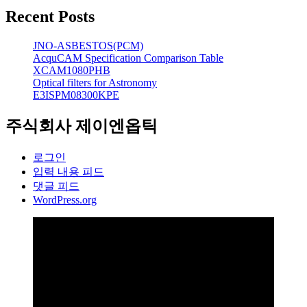
Recent Posts
JNO-ASBESTOS(PCM)
AcquCAM Specification Comparison Table
XCAM1080PHB
Optical filters for Astronomy
E3ISPM08300KPE
주식회사 제이엔옵틱
로그인
입력 내용 피드
댓글 피드
WordPress.org