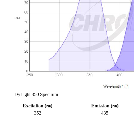
DyLight 350 Spectrum
Excitation (
㎚
)
Emission (
㎚
)
352
435