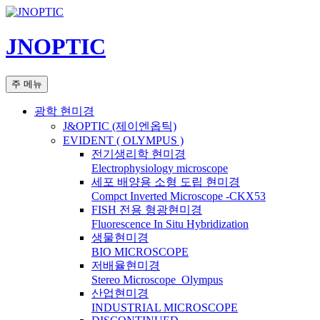
컨
텐
JNOPTIC
츠
로
건
검
주 메뉴
너
색
뛰
광학 현미경
기
J&OPTIC (제이엔옵틱)
EVIDENT ( OLYMPUS )
전기생리학 현미경
Electrophysiology microscope
세포 배양용 소형 도립 현미경
Compct Inverted Microscope -CKX53
FISH 전용 형광현미경
Fluorescence In Situ Hybridization
생물현미경
BIO MICROSCOPE
저배율현미경
Stereo Microscope_Olympus
산업현미경
INDUSTRIAL MICROSCOPE