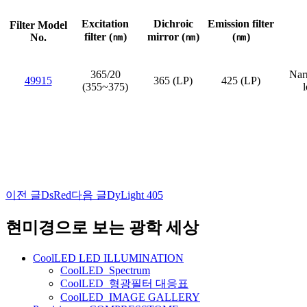
Excitation
Dichroic
Emission filter
Filter Model
filter (㎚)
mirror (㎚)
(㎚)
No.
365/20
Nar
49915
365 (LP)
425 (LP)
(355~375)
이전 글
DsRed
다음 글
DyLight 405
글
네
현미경으로 보는 광학 세상
비
CoolLED LED ILLUMINATION
게
CoolLED_Spectrum
CoolLED_형광필터 대응표
이
CoolLED_IMAGE GALLERY