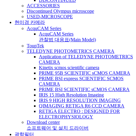
DISCONTINUED
ACCESSORIES
Discontinued Olympus microscope
USED-MICROSCOPE
현미경 카메라
AcquCAM Series
AcquCAM Series
관찰법 대응표(Main Model)
ToupTek
TELEDYNE PHOTOMETRICS CAMERA
Application of TELEDYNE PHOTOMETRICS
CAMERA
Kinetix scmos scientific camera
PRIME 95B SCIENTIFIC sCMOS CAMERA
PRIME BSI express SCIENTIFIC SCMOS
CAMERA
PRIME BSI SCIENTIFIC sCMOS CAMERA
IRIS 15 High Resolution Imaging
IRIS 9 HIGH RESOLUTION IMAGING
QIMAGING RETIGA R6 CCD CAMERA
RETIGA ELECTRO : DESIGNED FOR
ELECTROPHYSIOLOGY
Download center
소프트웨어 및 설치 드라이버
광학필터