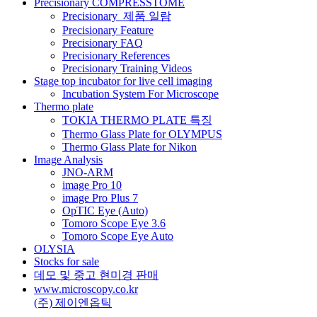
션
Precisionary COMPRESSTOME
Precisionary_제품 일람
Precisionary Feature
Precisionary FAQ
Precisionary References
Precisionary Training Videos
Stage top incubator for live cell imaging
Incubation System For Microscope
Thermo plate
TOKIA THERMO PLATE 특징
Thermo Glass Plate for OLYMPUS
Thermo Glass Plate for Nikon
Image Analysis
JNO-ARM
image Pro 10
image Pro Plus 7
OpTIC Eye (Auto)
Tomoro Scope Eye 3.6
Tomoro Scope Eye Auto
OLYSIA
Stocks for sale
데모 및 중고 현미경 판매
www.microscopy.co.kr
(주) 제이엔옵틱